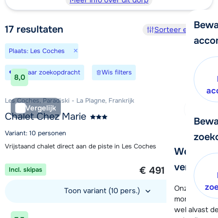
Meer info over dit dorp
Bewa
17
resultaten
Sorteer en filter
acco
×
Plaats: Les Coches
Bewaar zoekopdracht
Wis filters
8,0
ac
Les Coches, Paradiski - La Plagne, Frankrijk
Vergelijk
Chalet Chez Marie
Bewa
Variant: 10 personen
zoek
Vrijstaand chalet direct aan de piste in Les Coches
We helpe
1 week vanaf
verder!
€ 491
Incl. skipas
per persoon
zo
Onze klanten
Toon variant (10 pers.)
moment hela
wel alvast d
Bekijk accommodatie