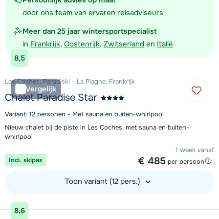
Persoonlijk advies op maat
door ons team van ervaren reisadviseurs
Meer dan 25 jaar wintersportspecialist
in
Frankrijk
,
Oostenrijk
,
Zwitserland
en
Italië
8,5
Les Coches, Paradiski - La Plagne, Frankrijk
Vergelijk
Chalet Paradise Star
Variant: 12 personen - Met sauna en buiten-whirlpool
Nieuw chalet bij de piste in Les Coches, met sauna en buiten-
whirlpool
1 week vanaf
€ 485
Incl. skipas
per persoon
Toon variant (12 pers.)
Bekijk accommodatie
8,6