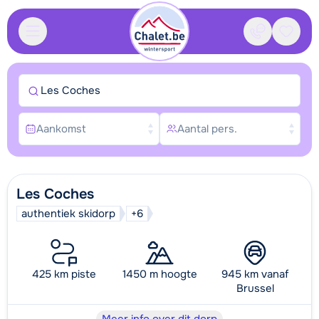
Contact
Bewaa
Les Coches
Aankomst
Aantal pers.
Les Coches
authentiek skidorp
+6
425 km piste
1450 m hoogte
945 km vanaf
Brussel