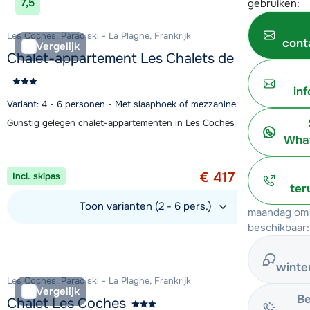
7,5
gebruiken:
Les Coches, Paradiski - La Plagne, Frankrijk
cont
Vergelijk
Chalet-appartement Les Chalets de Wengen
in
Variant: 4 - 6 personen - Met slaaphoek of mezzanine
Gunstig gelegen chalet-appartementen in Les Coches met zwembad
What
Aanbieding
1 week vanaf
€ 417
Incl. skipas
per persoon
ter
Toon varianten (2 - 6 pers.)
maandag om 
beschikbaar:
Bekijk accommodatie
winte
Les Coches, Paradiski - La Plagne, Frankrijk
Vergelijk
Be
Chalet Les Coches