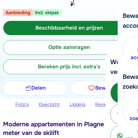
Aanbieding
Incl. skipas
Bewa
acco
Beschikbaarheid en prijzen
Optie aanvragen
ac
We helpe
Bereken prijs incl. extra's
verder!
Bewa
zoek
Delen
Bewaren
Be
Foto's
Overzicht
Ligging
Reviews
Beschi
ter
zo
Moderne appartementen in Plagne 1800, 80
meter van de skilift