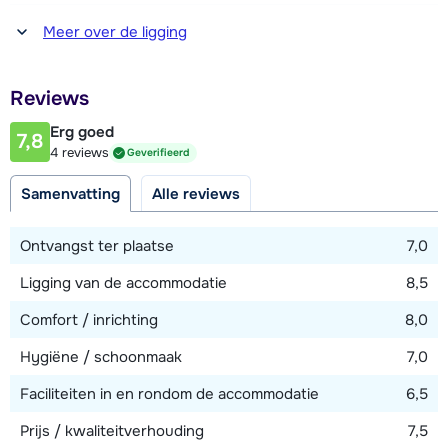
Afstand tot winkel(s)
Meer over de ligging
700 meter
Afstand tot restaurant of bar
Reviews
50 meter
Erg goed
7,8
Afstand tot piste
4 reviews
Geverifieerd
80 meter
Samenvatting
Alle reviews
Afstand tot skilift
80 meter
Ontvangst ter plaatse
7,0
Ligging van de accommodatie
8,5
Bekijk kaart
Comfort / inrichting
8,0
Hygiëne / schoonmaak
7,0
Faciliteiten in en rondom de accommodatie
6,5
Prijs / kwaliteitverhouding
7,5