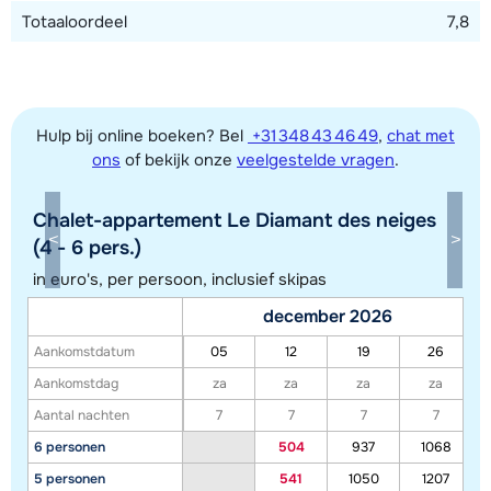
Totaaloordeel
7,8
Hulp bij online boeken? Bel
+31 348 43 46 49
,
chat met
ons
of bekijk onze
veelgestelde vragen
.
Chalet-appartement Le Diamant des neiges
Toon alle accommodaties in dit gebied
(4 - 6 pers.)
Deze kaart geeft een indicatie van de ligging van onze accommodaties. De
in euro's, per persoon, inclusief skipas
exacte locatie kan enigszins afwijken.
december 2026
Aankomstdatum
05
12
19
26
Aankomstdag
za
za
za
za
Aantal nachten
7
7
7
7
6 personen
504
937
1068
5 personen
541
1050
1207