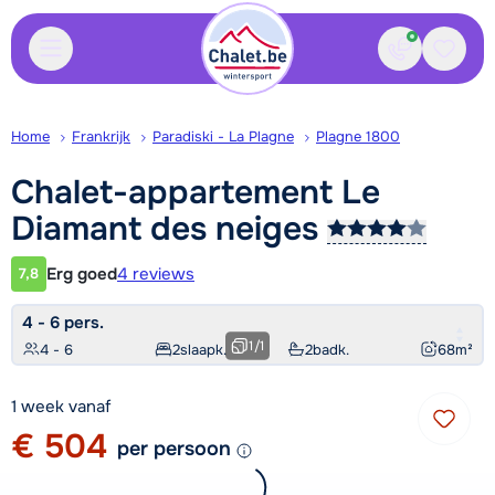
Contact
Bewaa
Home
Frankrijk
Paradiski - La Plagne
Plagne 1800
Chalet-appartement Le
Diamant des
neiges
Erg goed
4 reviews
7,8
Klantwaardering
4 - 6 pers.
1
/
1
4 - 6
2
slaapk.
2
badk.
68
m²
1 week vanaf
€ 504
per persoon