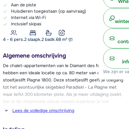
What
Aan de piste
Huisdieren toegestaan (op aanvraag)
Internet via Wi-Fi
winte
Inclusief skipas
4 - 6 pers.
2
slaapk.
2 badk.
68
m²
cont
Algemene omschrijving
in
De chalet-appartementen van le Diamant des Neiges
We zijn er v
hebben een ideale locatie op ca. 80 meter van de
stoeltjeslift Plagne 1800. Deze stoeltjeslift geeft je toegang
tot het avontuurlijke skigebied Paradiski - La Plagne met
maar liefst 200 kilometer piste. Als je meer uitdaging zoekt,
kan je de uitgebreide skipas nemen waardoor je ook
toegang krijgt door het skigebied van Les Arcs. De
Lees de volledige omschrijving
skigebieden hebben samen ongeveer 425 kilometer piste!