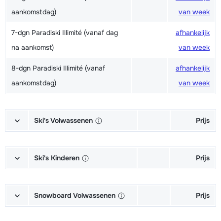
aankomstdag)
van week
7-dgn Paradiski Illimité (vanaf dag
afhankelijk
na aankomst)
van week
8-dgn Paradiski Illimité (vanaf
afhankelijk
aankomstdag)
van week
Ski's Volwassenen
Prijs
Excellent (Excellence) Ski's +
afhankelijk
Schoenen + Stokken (6/7 dagen)
van week
Ski's Kinderen
Prijs
Excellent (Excellence) Ski's +
afhankelijk
Kampioen (Champion) Ski's +
afhankelijk
Stokken (6/7 dagen)
van week
Schoenen + Stokken (6/7 dagen)
van week
Snowboard Volwassenen
Prijs
Excellent (Excellence) Schoenen
afhankelijk
Kampioen (Champion) Ski's +
afhankelijk
Goud (Sensation) Snowboard +
afhankelijk