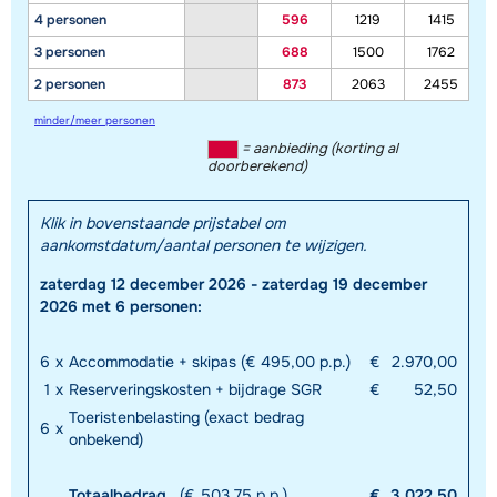
4 personen
596
1219
1415
3 personen
688
1500
1762
2 personen
873
2063
2455
minder/meer personen
= aanbieding (korting al
doorberekend)
Klik in bovenstaande prijstabel om
aankomstdatum/aantal personen te wijzigen.
zaterdag 12 december 2026 - zaterdag 19 december
2026 met 6 personen:
6
x
Accommodatie + skipas (€ 495,00 p.p.)
€
2.970,00
1
x
Reserveringskosten + bijdrage SGR
€
52,50
Toeristenbelasting (exact bedrag
6
x
onbekend)
Totaalbedrag
(€ 503,75 p.p.)
€
3.022,50