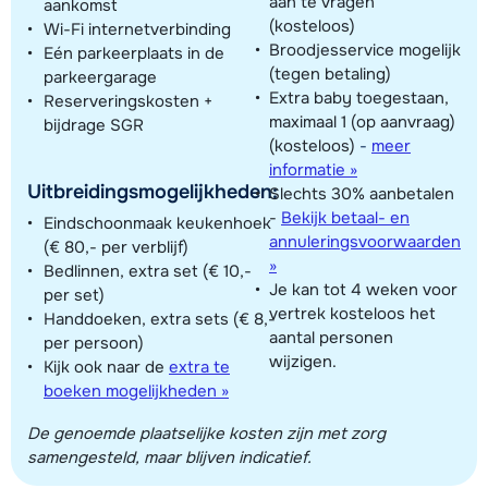
aan te vragen
aankomst
(kosteloos)
Wi-Fi internetverbinding
Broodjesservice mogelijk
Eén parkeerplaats in de
(tegen betaling)
parkeergarage
Extra baby toegestaan,
Reserveringskosten +
maximaal 1 (op aanvraag)
bijdrage SGR
(kosteloos)
-
meer
informatie »
Uitbreidingsmogelijkheden:
Slechts 30% aanbetalen
-
Bekijk betaal- en
Eindschoonmaak keukenhoek
annuleringsvoorwaarden
(€ 80,- per verblijf)
»
Bedlinnen, extra set (€ 10,-
Je kan tot 4 weken voor
per set)
vertrek kosteloos het
Handdoeken, extra sets (€ 8,-
aantal personen
per persoon)
wijzigen.
Kijk ook naar de
extra te
boeken mogelijkheden »
De genoemde plaatselijke kosten zijn met zorg
samengesteld, maar blijven indicatief.