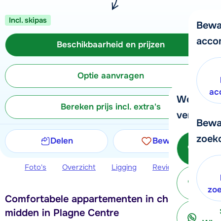
Incl. skipas
Bewa
acco
Beschikbaarheid en prijzen
Optie aanvragen
ac
We helpe
Bereken prijs incl. extra's
verder!
Bewa
zoek
Delen
Bewaren
Be
Foto's
Overzicht
Ligging
Reviews
Beschi
ter
zo
Comfortabele appartementen in chaletstijl,
midden in Plagne Centre