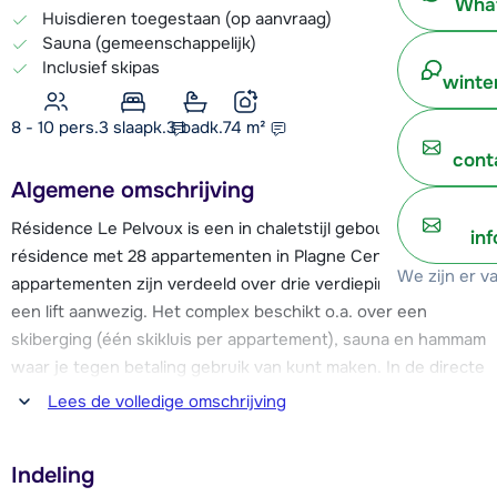
What
Huisdieren toegestaan (op aanvraag)
Sauna (gemeenschappelijk)
Inclusief skipas
winte
8 - 10 pers.
3
slaapk.
3 badk.
74
m²
cont
Algemene omschrijving
Résidence Le Pelvoux is een in chaletstijl gebouwde
in
résidence met 28 appartementen in Plagne Centre. De
We zijn er v
appartementen zijn verdeeld over drie verdiepingen en er is
een lift aanwezig. Het complex beschikt o.a. over een
skiberging (één skikluis per appartement), sauna en hammam
waar je tegen betaling gebruik van kunt maken. In de directe
omgeving van Résidence Le Pelvoux zijn diverse winkeltjes
Lees de volledige omschrijving
en de lift Funiplagne, deze gaat naar de top van de Grande
Rochette (2505 m).
Indeling