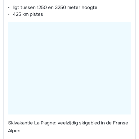
dagen)
van week
van week
ligt tussen
1250 en 3250 meter
hoogte
425 km
pistes
Mini Kid Schoenen (8 dagen)
afhankelijk
van week
Skivakantie La Plagne: veelzijdig skigebied in de Franse
Alpen