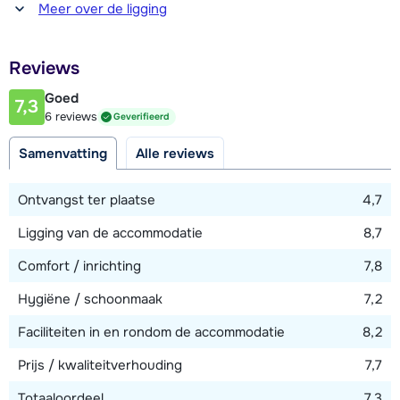
Afstand tot winkel(s)
Meer over de ligging
100 - 200 meter
Afstand tot restaurant of bar
Reviews
100 - 200 meter
Goed
7,3
Afstand tot piste
6 reviews
Geverifieerd
50 - 100 meter
Samenvatting
Alle reviews
Bekijk kaart
Ontvangst ter plaatse
4,7
Ligging van de accommodatie
8,7
Comfort / inrichting
7,8
Hygiëne / schoonmaak
7,2
Faciliteiten in en rondom de accommodatie
8,2
Prijs / kwaliteitverhouding
7,7
Totaaloordeel
7,3