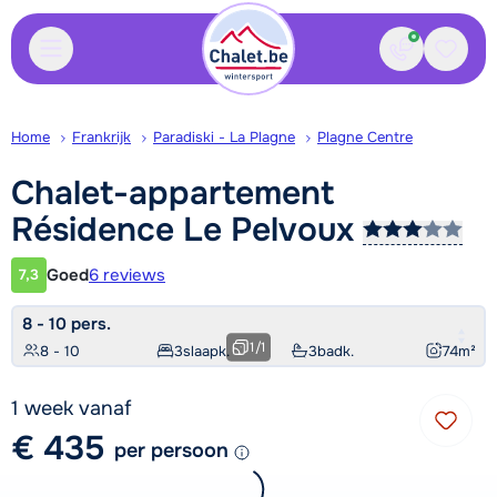
Contact
Bewaa
Home
Frankrijk
Paradiski - La Plagne
Plagne Centre
Chalet-appartement
Résidence Le
Pelvoux
Goed
6 reviews
7,3
Klantwaardering
8 - 10 pers.
1
/
1
8 - 10
3
slaapk.
3
badk.
74
m²
1 week vanaf
€ 435
per persoon