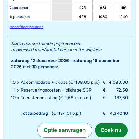
7 personen
475
981
1119
6 personen
498
1080
1240
minder/meer personen
Klik in bovenstaande prijstabel om
aankomstdatum/aantal personen te wijzigen.
zaterdag 12 december 2026 - zaterdag 19 december
2026 met 10 personen:
10
x
Accommodatie + skipas (€ 408,00 p.p.)
€
4.080,00
1
x
Reserveringskosten + bijdrage SGR
€
72,50
10
x
Toeristenbelasting (€ 2,68 p.p.p.n.)
€
187,60
Totaalbedrag
(€ 434,01 p.p.)
€
4.340,10
Optie aanvragen
Boek nu