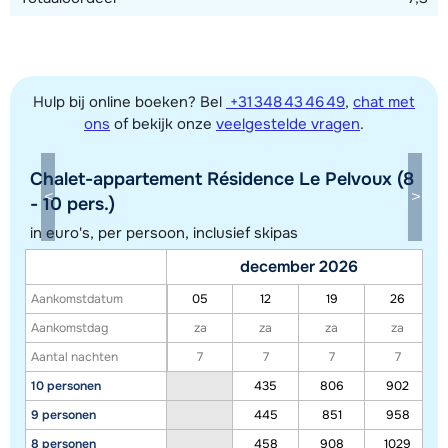
Hulp bij online boeken? Bel
+31 348 43 46 49
,
chat met
ons
of bekijk onze
veelgestelde vragen
.
Toon alle accommodaties in dit gebied
Deze kaart geeft een indicatie van de ligging van onze accommodaties. De
Chalet-appartement Résidence Le Pelvoux (8
exacte locatie kan enigszins afwijken.
- 10 pers.)
in euro's, per persoon, inclusief skipas
december 2026
Aankomstdatum
05
12
19
26
Aankomstdag
za
za
za
za
Aantal nachten
7
7
7
7
10 personen
435
806
902
9 personen
445
851
958
8 personen
458
908
1029