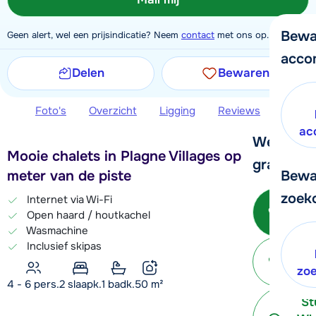
Bewa
Geen alert, wel een prijsindicatie? Neem
contact
met ons op.
acco
Delen
Bewaren
Foto's
Overzicht
Ligging
Reviews
Extra 
ac
We helpe
Mooie chalets in Plagne Villages op 100
graag ver
Bewa
meter van de piste
zoek
Internet via Wi-Fi
Bel 
Open haard / houtkachel
3
Wasmachine
Inclusief skipas
P
terug
zo
4 - 6 pers.
2
slaapk.
1 badk.
50
m²
St