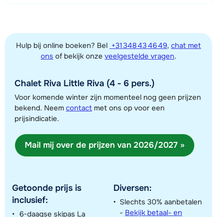
Afstand tot skilift
700 meter
Afstand tot skibushalte
Hulp bij online boeken? Bel
+31 348 43 46 49
,
chat met
50 meter
ons
of bekijk onze
veelgestelde vragen
.
Chalet Riva Little Riva (4 - 6 pers.)
Bekijk kaart
Voor komende winter zijn momenteel nog geen prijzen
bekend. Neem
contact
met ons op voor een
prijsindicatie.
Mail mij over de prijzen van 2026/2027 »
Getoonde prijs is
Diversen:
inclusief:
Slechts 30% aanbetalen
-
Bekijk betaal- en
6-daagse skipas La