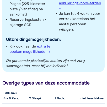
annuleringsvoorwaarden
Plagne (225 kilometer
»
piste / vanaf dag na
Je kan tot 4 weken voor
aankomst)
vertrek kosteloos het
Reserveringskosten +
Toon alle accommodaties in dit gebied
aantal personen
bijdrage SGR
wijzigen.
Deze kaart geeft een indicatie van de ligging van onze accommodaties. De
exacte locatie kan enigszins afwijken.
Uitbreidingsmogelijkheden:
Kijk ook naar de
extra te
boeken mogelijkheden »
De genoemde plaatselijke kosten zijn met zorg
samengesteld, maar blijven indicatief.
Overige types van deze accommodatie
Little Riva
4 - 6
Pers.
2
Slaapk.
1
Badk.
niet beschikbaar