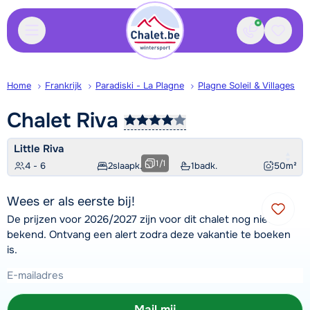
Contact
Bewaa
Home
Frankrijk
Paradiski - La Plagne
Plagne Soleil & Villages
Chalet
Riva
Little Riva
1
/
1
4 - 6
2
slaapk.
1
badk.
50
m²
Wees er als eerste bij!
De prijzen voor 2026/2027 zijn voor dit chalet nog niet
bekend. Ontvang een alert zodra deze vakantie te boeken
is.
Mail mij