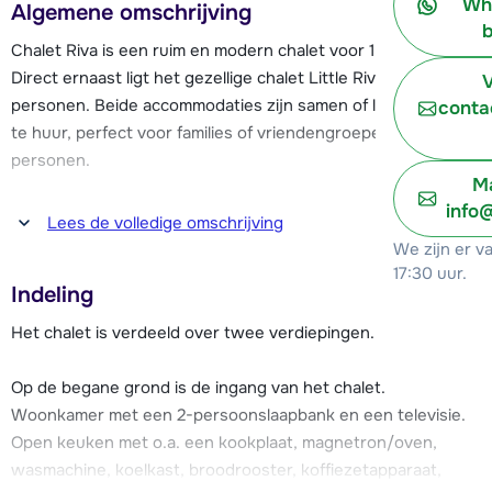
Wh
Algemene omschrijving
b
Chalet Riva is een ruim en modern chalet voor 15 personen.
Direct ernaast ligt het gezellige chalet Little Riva voor 6
V
personen. Beide accommodaties zijn samen of los van elkaar
conta
te huur, perfect voor families of vriendengroepen tot 21
personen.
Ma
info
De chalets liggen in Plagne Villages op een ideale locatie op
Lees de volledige omschrijving
ca. 100 meter van de piste. Vanaf de piste ski je eenvoudig
We zijn er v
naar de Aollets-sleeplift, die je verder het La Plagne-
17:30 uur.
Indeling
skigebied inbrengt goed voor 224 kilometer aan pistes. Breid
je de skipas uit met Les Arcs (samen het Paradiski-gebied),
Het chalet is verdeeld over twee verdiepingen.
dan heb je zelfs toegang tot ruim 425 kilometer aan pistes.
Op de begane grond is de ingang van het chalet.
Op ongeveer 800 meter lopen van het chalet is het centrum
Woonkamer met een 2-persoonslaapbank en een televisie.
van Plagne Village. Hier vind je diverse voorzieningen zoals
Open keuken met o.a. een kookplaat, magnetron/oven,
een kleine supermarkt, restaurants en een skischool. De
wasmachine, koelkast, broodrooster, koffiezetapparaat,
bushalte ligt op slechts 50 meter van de chalets. In de buurt