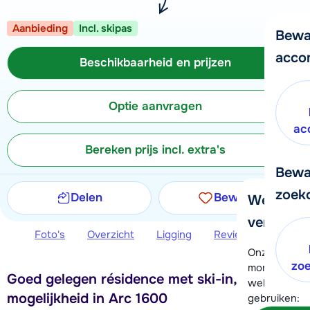
Aanbieding
Incl. skipas
Bewa
acco
Beschikbaarheid en prijzen
Optie aanvragen
ac
Bereken prijs incl. extra's
Bewa
zoek
Delen
Bewaren
We helpe
verder!
Foto's
Overzicht
Ligging
Reviews
Beschi
Onze klanten
zo
moment hela
Goed gelegen résidence met ski-in, ski-out
wel alvast d
mogelijkheid in Arc 1600
gebruiken: