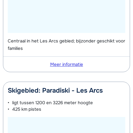
Stokken (8 dagen)
van week
dagen)
van week
Zilver (Evolution) Ski's + Stokken (8
afhankelijk
Mini Kid Ski's + Stokken + Schoenen
afhankelijk
dagen)
van week
(8 dagen)
van week
Zilver (Evolution) Schoenen (8
afhankelijk
Mini Kid Ski's + Stokken (8 dagen)
afhankelijk
Centraal in het Les Arcs gebied; bijzonder geschikt voor
dagen)
van week
van week
families
Mini Kid Schoenen (8 dagen)
afhankelijk
Meer informatie
van week
Skigebied: Paradiski - Les Arcs
ligt tussen
1200 en 3226 meter
hoogte
425 km
pistes