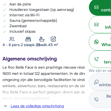
Aan de piste
Huisdieren toegestaan (op aanvraag)
cont
Internet via Wi-Fi
Sauna (gemeenschappelijk)
Zwembad
in
Inclusief skipas
What
4 - 6 pers.
2
slaapk.
2 badk.
45
m²
Algemene omschrijving
ter
Le Roc Belle Face is een prachtige nieuwe résidence in Arc
We zijn er v
1600 met in totaal 122 appartementen. In de directe
omgeving zijn alle benodigde faciliteiten te vinden zoals
winte
winkels, skiverhuur, bars, restaurants en de skischool. Le
Roc Belle Face is perfect gelegen, direct aan de piste met
Be
ski-in, ski-out mogelijkheid.
Lees de volledige omschrijving
De résidence beschikt over diverse luxe faciliteiten zoals