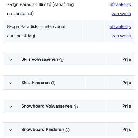
7-dgn Paradiski Illimité (vanaf dag
afhankelijk
na aankomst)
van week
8-dgn Paradiski Illimité (vanaf
afhankelijk
aankomstdag)
van week
Ski's Volwassenen
Prijs
Excellent (Excellence) Ski's +
afhankelijk
Schoenen + Stokken (6/7 dagen)
van week
Ski's Kinderen
Prijs
Excellent (Excellence) Ski's +
afhankelijk
Kampioen (Champion) Ski's +
afhankelijk
Stokken (6/7 dagen)
van week
Schoenen + Stokken (6/7 dagen)
van week
Snowboard Volwassenen
Prijs
Excellent (Excellence) Schoenen
afhankelijk
Kampioen (Champion) Ski's +
afhankelijk
Goud (Sensation) Snowboard +
afhankelijk
(6/7 dagen)
van week
Stokken (6/7 dagen)
van week
Boots (6/7 dagen)
van week
Snowboard Kinderen
Prijs