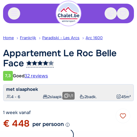
Contact
Bewaa
Home
Frankrijk
Paradiski - Les Arcs
Arc 1600
Appartement Le Roc Belle
Face
Goed
32 reviews
7,3
Klantwaardering
met slaaphoek
1
/
1
4 - 6
2
slaapk.
2
badk.
45
m²
1 week vanaf
€ 448
per persoon