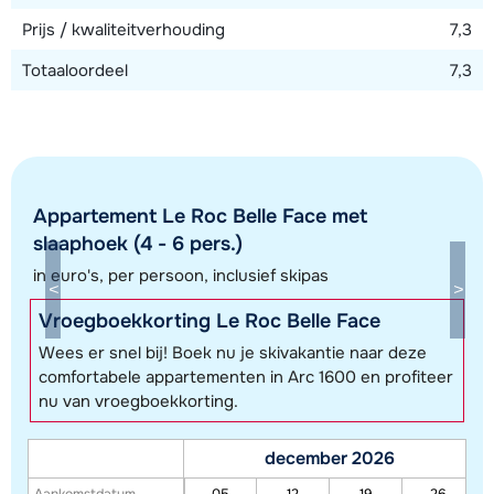
Prijs / kwaliteitverhouding
7,3
Totaaloordeel
7,3
Appartement Le Roc Belle Face met
slaaphoek (4 - 6 pers.)
in euro's, per persoon, inclusief skipas
Toon alle accommodaties in dit gebied
Vroegboekkorting Le Roc Belle Face
Deze kaart geeft een indicatie van de ligging van onze accommodaties. De
Wees er snel bij! Boek nu je skivakantie naar deze
exacte locatie kan enigszins afwijken.
comfortabele appartementen in Arc 1600 en profiteer
nu van vroegboekkorting.
december 2026