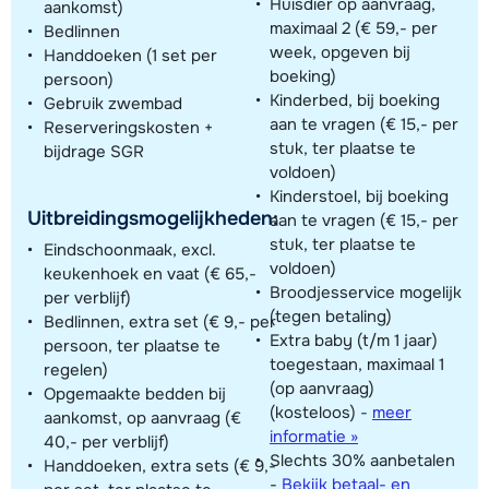
Huisdier op aanvraag,
aankomst)
maximaal 2 (€ 59,- per
Bedlinnen
week, opgeven bij
Handdoeken (1 set per
boeking)
persoon)
Kinderbed, bij boeking
Gebruik zwembad
aan te vragen (€ 15,- per
Reserveringskosten +
stuk, ter plaatse te
bijdrage SGR
voldoen)
Kinderstoel, bij boeking
Uitbreidingsmogelijkheden:
aan te vragen (€ 15,- per
stuk, ter plaatse te
Eindschoonmaak, excl.
voldoen)
keukenhoek en vaat (€ 65,-
Broodjesservice mogelijk
per verblijf)
(tegen betaling)
Bedlinnen, extra set (€ 9,- per
Extra baby (t/m 1 jaar)
persoon, ter plaatse te
toegestaan, maximaal 1
regelen)
(op aanvraag)
Opgemaakte bedden bij
(kosteloos)
-
meer
aankomst, op aanvraag (€
informatie »
40,- per verblijf)
Slechts 30% aanbetalen
Handdoeken, extra sets (€ 9,-
-
Bekijk betaal- en