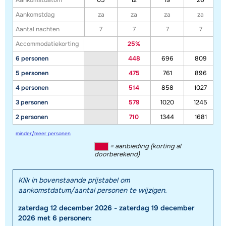
Aankomstdatum
05
12
19
26
Aankomstdag
za
za
za
za
Aantal nachten
7
7
7
7
Accommodatiekorting
25%
6 personen
448
696
809
5 personen
475
761
896
4 personen
514
858
1027
3 personen
579
1020
1245
2 personen
710
1344
1681
minder/meer personen
= aanbieding (korting al
doorberekend)
Klik in bovenstaande prijstabel om
aankomstdatum/aantal personen te wijzigen.
zaterdag 12 december 2026 - zaterdag 19 december
2026 met 6 personen: