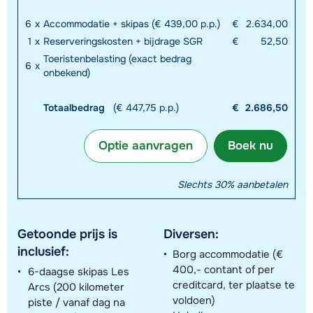
6
x
Accommodatie + skipas (€ 439,00 p.p.)
€
2.634,00
1
x
Reserveringskosten + bijdrage SGR
€
52,50
Toeristenbelasting (exact bedrag
6
x
onbekend)
Totaalbedrag
(€ 447,75 p.p.)
€
2.686,50
Optie aanvragen
Boek nu
Slechts 30% aanbetalen
Getoonde prijs is
Diversen:
inclusief:
Borg accommodatie (€
400,- contant of per
6-daagse skipas Les
creditcard, ter plaatse te
Arcs (200 kilometer
voldoen)
piste / vanaf dag na