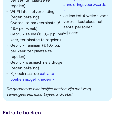
per set, ter plaatse te
annuleringsvoorwaarden
regelen)
»
Wi-Fi internetverbinding
Je kan tot 4 weken voor
(tegen betaling)
vertrek kosteloos het
Overdekte parkeerplaats (€
aantal personen
49,- per week)
wijzigen.
Gebruik sauna (€ 10,- p.p. per
keer, ter plaatse te regelen)
Gebruik hammam (€ 10,- p.p.
per keer, ter plaatse te
regelen)
Gebruik wasmachine / droger
(tegen betaling)
Kijk ook naar de
extra te
boeken mogelijkheden »
De genoemde plaatselijke kosten zijn met zorg
samengesteld, maar blijven indicatief.
Extra te boeken