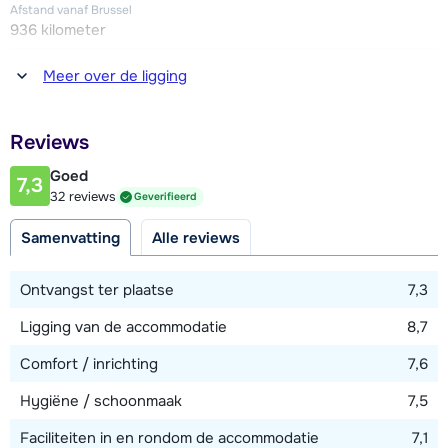
Afstand vanaf Brussel
936 kilometer
Afstand tot winkel(s)
Meer over de ligging
200 meter
Afstand tot restaurant of bar
Reviews
200 meter
Goed
7,3
Afstand tot piste
32 reviews
Geverifieerd
10 - 25 meter
Samenvatting
Alle reviews
Afstand tot skilift
50 meter
Ontvangst ter plaatse
7,3
Ligging van de accommodatie
8,7
Bekijk kaart
Comfort / inrichting
7,6
Hygiëne / schoonmaak
7,5
Faciliteiten in en rondom de accommodatie
7,1