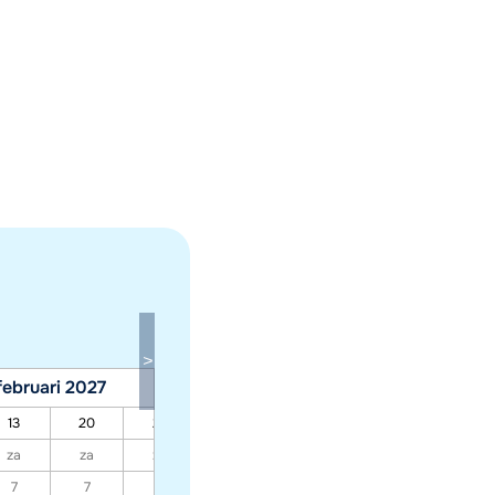
februari 2027
maart 2027
13
20
27
06
13
20
27
za
za
za
za
za
za
za
7
7
7
7
7
7
7