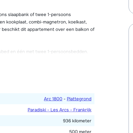
n allemaal voorzien van een Wi-Fi
ling is er high-speed internet mogelijk. Bij
ons slaapbank of twee 1-persoons
 met pooltafel, tafelvoetbal en bibliotheek
een kookplaat, combi-magnetron, koelkast,
e auto kun je tegen betaling parkeren in de
 beschikt dit appartement over een balkon of
sbed en één met twee 1-persoonsbedden.
che en toilet. Apart toilet.
ed, aanbevolen voor kinderen) in de
Arc 1800
-
Plattegrond
Paradiski - Les Arcs - Frankrijk
936 kilometer
500 meter