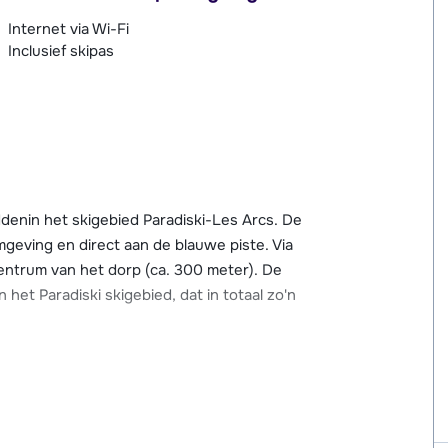
Internet via Wi-Fi
Inclusief skipas
ddenin het skigebied Paradiski-Les Arcs. De
omgeving en direct aan de blauwe piste. Via
 centrum van het dorp (ca. 300 meter). De
et Paradiski skigebied, dat in totaal zo'n
ch o.a. skischolen, (sport)winkels met
een bowling en overdekt zwembad met
er afstand van de résidence.