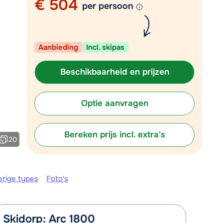
€ 504
Mail naar info@chalet.be
per persoon
r vandaag tot 13:00 uur.
Aanbieding
Incl. skipas
Beschikbaarheid en prijzen
Optie aanvragen
Bereken prijs incl. extra's
20
erige types
Foto's
Skidorp: Arc 1800