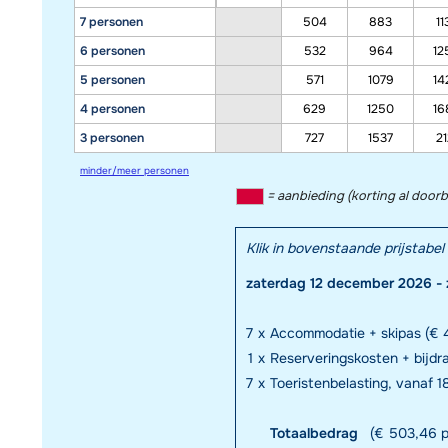
7 personen
504
883
11
6 personen
532
964
12
5 personen
571
1079
14
4 personen
629
1250
16
3 personen
727
1537
21
minder/meer personen
= aanbieding (korting al door
Klik in bovenstaande prijstab
zaterdag 12 december 2026 - 
7
x
Accommodatie + skipas (€ 4
1
x
Reserveringskosten + bijd
7
x
Toeristenbelasting, vanaf 18
Totaalbedrag
(€ 503,46 p