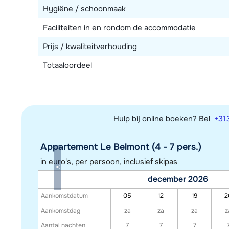
Hygiëne / schoonmaak
Faciliteiten in en rondom de accommodatie
Prijs / kwaliteitverhouding
Totaaloordeel
Hulp bij online boeken? Bel
+31 
Appartement Le Belmont (4 - 7 pers.)
in euro's, per persoon, inclusief skipas
december 2026
Aankomstdatum
05
12
19
2
Aankomstdag
za
za
za
z
Aantal nachten
7
7
7