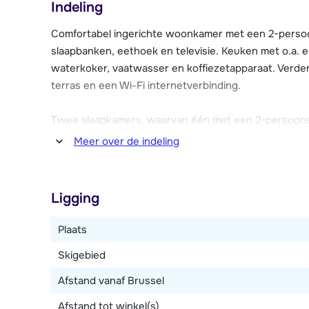
Indeling
De verzorgd ingerichte appartementen Le Belmont zij
internetverbinding en een balkon of terras. Tegen beta
Comfortabel ingerichte woonkamer met een 2-perso
de receptie is er een kinderspeelruimte en een lounge
slaapbanken, eethoek en televisie. Keuken met o.a. 
en ook een skiberging is aanwezig in de résidence. D
waterkoker, vaatwasser en koffiezetapparaat. Verder
parkeergarage van de résidence.
terras en een Wi-Fi internetverbinding.
Twee slaapkamers, waarvan één met een 2-persoon
Twee badkamers, waarvan één met bad en één met dou
Meer over de indeling
Dit type heeft nog een derde slaapplaats (uitschuifb
woonkamer.
Ligging
Plaats
Skigebied
Afstand vanaf Brussel
Afstand tot winkel(s)