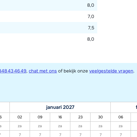
8,0
7,0
7,5
8,0
348 43 46 49
,
chat met ons
of bekijk onze
veelgestelde vragen
.
januari 2027
6
02
09
16
23
30
06
a
za
za
za
za
za
za
7
7
7
7
7
7
7