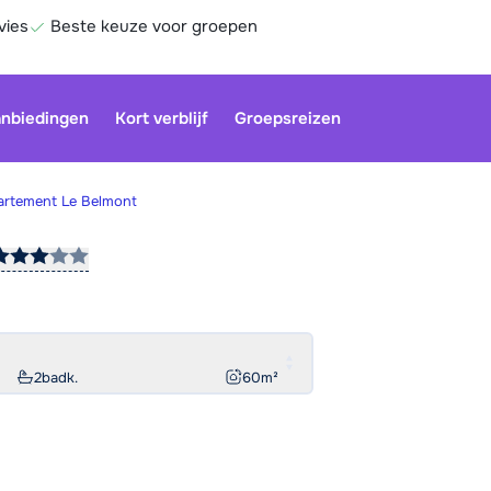
vies
Beste keuze voor groepen
nbiedingen
Kort verblijf
Groepsreizen
rtement Le Belmont
Be
2
badk.
60
m²