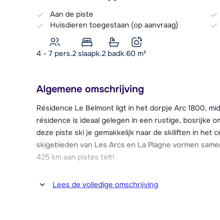
Aan de piste
Huisdieren toegestaan (op aanvraag)
4 - 7 pers.
2
slaapk.
2 badk.
60
m²
Algemene omschrijving
Résidence Le Belmont ligt in het dorpje Arc 1800, mi
résidence is ideaal gelegen in een rustige, bosrijke 
deze piste ski je gemakkelijk naar de skiliften in het
skigebieden van Les Arcs en La Plagne vormen samen h
425 km aan pistes telt!
In het centrum van het autovrije Arc 1800 bevinden zi
Lees de volledige omschrijving
skiverhuur, een supermarkt, restaurants en bars, 
wellnessfaciliteiten. Het centrum ligt op ca. 500 met