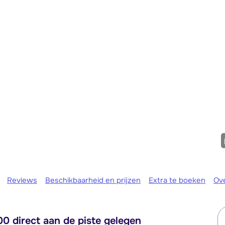
We zijn e
Reviews
Beschikbaarheid en prijzen
Extra te boeken
Ov
0 direct aan de piste gelegen