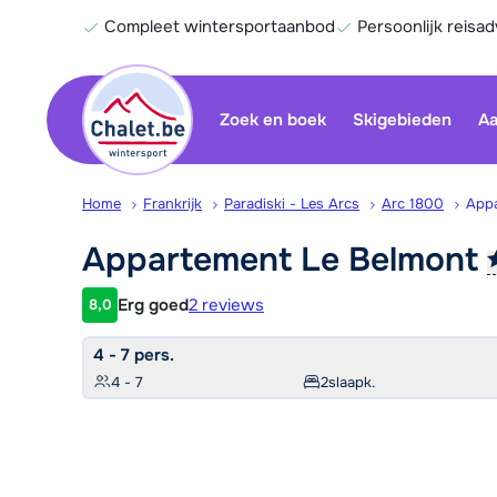
Compleet wintersportaanbod
Persoonlijk reisad
Zoek en boek
Skigebieden
Aa
Home
Frankrijk
Paradiski - Les Arcs
Arc 1800
Appa
Appartement Le
Belmont
Erg goed
2 reviews
8,0
Klantwaardering
4 - 7 pers.
4 - 7
2
slaapk.