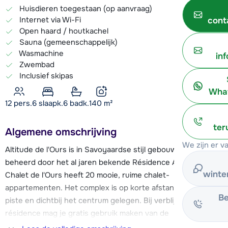
Huisdieren toegestaan (op aanvraag)
Internet via Wi-Fi
cont
Open haard / houtkachel
Sauna (gemeenschappelijk)
Wasmachine
in
Zwembad
Inclusief skipas
What
12 pers.
6
slaapk.
6 badk.
140
m²
ter
Algemene omschrijving
We zijn er v
Altitude de l'Ours is in Savoyaardse stijl gebouwd en wordt
beheerd door het al jaren bekende Résidence Altitude.
winte
Chalet de l'Ours heeft 20 mooie, ruime chalet-
appartementen. Het complex is op korte afstand van de
Be
piste en dichtbij het centrum gelegen. Bij verblijf in deze
résidence mag je gratis gebruik maken van de
wellnessruimte in het naastgelegen chalet Altitude (met o.a.