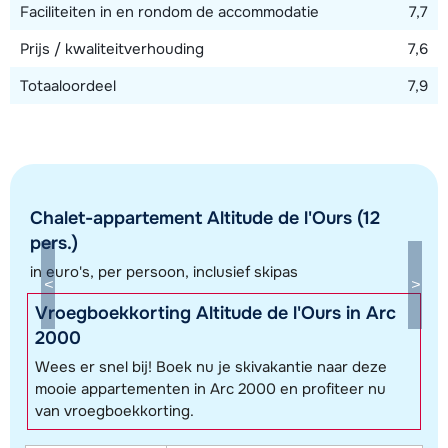
Faciliteiten in en rondom de accommodatie
7,7
Prijs / kwaliteitverhouding
7,6
Totaaloordeel
7,9
Chalet-appartement Altitude de l'Ours (12
pers.)
in euro's, per persoon, inclusief skipas
Toon alle accommodaties in dit gebied
Vroegboekkorting Altitude de l'Ours in Arc
2000
Deze kaart geeft een indicatie van de ligging van onze accommodaties. De
Wees er snel bij! Boek nu je skivakantie naar deze
exacte locatie kan enigszins afwijken.
mooie appartementen in Arc 2000 en profiteer nu
van vroegboekkorting.