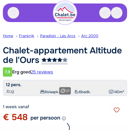
Contact
Bewaa
Home
Frankrijk
Paradiski - Les Arcs
Arc 2000
Chalet-appartement Altitude
de
l'Ours
Erg goed
25 reviews
7,9
Klantwaardering
12 pers.
1
/
1
12
6
slaapk.
6
badk.
140
m²
1 week vanaf
€ 548
per persoon