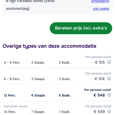
8-dgn Paradiski Illimité (vanaf
afhankelijk
aankomstdag)
van week
Bereken prijs incl. extra's
Overige types van deze accommodatie
Per persoon
vanaf
€ 515
4 - 6
Pers.
2
Slaapk.
2
Badk.
Per persoon
vanaf
€ 514
6 - 8
Pers.
3
Slaapk.
3
Badk.
Per persoon
vanaf
€ 548
12
Pers.
6
Slaapk.
6
Badk.
met privé-sauna
Per persoon
vanaf
€ 549
14
Pers.
7
Slaapk.
7
Badk.