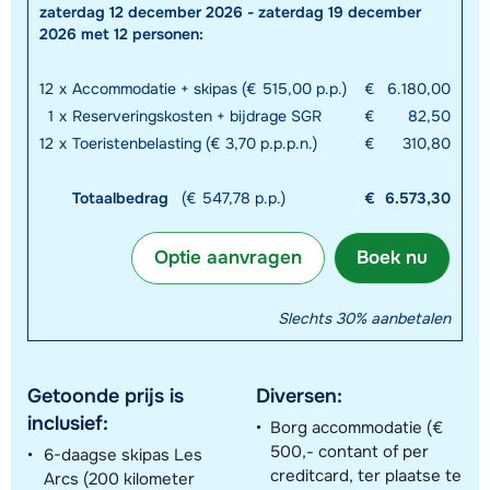
zaterdag 12 december 2026 - zaterdag 19 december
2026 met 12 personen:
12
x
Accommodatie + skipas (€ 515,00 p.p.)
€
6.180,00
1
x
Reserveringskosten + bijdrage SGR
€
82,50
12
x
Toeristenbelasting (€ 3,70 p.p.p.n.)
€
310,80
Totaalbedrag
(€ 547,78 p.p.)
€
6.573,30
Optie aanvragen
Boek nu
Slechts 30% aanbetalen
Getoonde prijs is
Diversen:
inclusief:
Borg accommodatie (€
500,- contant of per
6-daagse skipas Les
creditcard, ter plaatse te
Arcs (200 kilometer