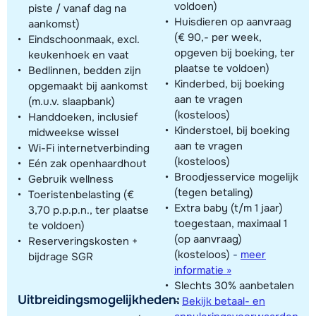
voldoen)
piste / vanaf dag na
Huisdieren op aanvraag
aankomst)
(€ 90,- per week,
Eindschoonmaak, excl.
opgeven bij boeking, ter
keukenhoek en vaat
plaatse te voldoen)
Bedlinnen, bedden zijn
Kinderbed, bij boeking
opgemaakt bij aankomst
aan te vragen
(m.u.v. slaapbank)
(kosteloos)
Handdoeken, inclusief
Kinderstoel, bij boeking
midweekse wissel
aan te vragen
Wi-Fi internetverbinding
(kosteloos)
Eén zak openhaardhout
Broodjesservice mogelijk
Gebruik wellness
(tegen betaling)
Toeristenbelasting (€
Extra baby (t/m 1 jaar)
3,70 p.p.p.n., ter plaatse
toegestaan, maximaal 1
te voldoen)
(op aanvraag)
Reserveringskosten +
(kosteloos)
-
meer
bijdrage SGR
informatie »
Slechts 30% aanbetalen
Uitbreidingsmogelijkheden:
-
Bekijk betaal- en