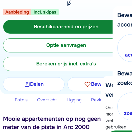
Aanbieding
Incl. skipas
Bewa
acco
Beschikbaarheid en prijzen
Optie aanvragen
ac
Bereken prijs incl. extra's
Bewa
zoek
Delen
Bewaren
We helpe
verder!
Foto's
Overzicht
Ligging
Reviews
Beschi
Onze klanten
zo
moment hela
Mooie appartementen op nog geen 100
wel alvast d
meter van de piste in Arc 2000
gebruiken: