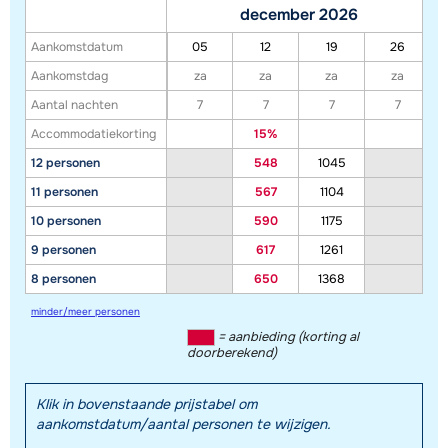
december 2026
Aankomstdatum
05
12
19
26
Aankomstdag
za
za
za
za
Aantal nachten
7
7
7
7
Accommodatiekorting
15%
12 personen
548
1045
11 personen
567
1104
10 personen
590
1175
9 personen
617
1261
8 personen
650
1368
minder/meer personen
= aanbieding (korting al
doorberekend)
Klik in bovenstaande prijstabel om
aankomstdatum/aantal personen te wijzigen.