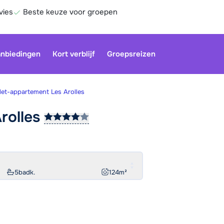
vies
Beste keuze voor groepen
nbiedingen
Kort verblijf
Groepsreizen
let-appartement Les Arolles
rolles
Onze klan
gesloten.
gebruiken
Be
5
badk.
124
m²