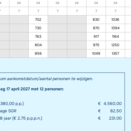
a
za
za
za
za
za
za
7
7
7
7
7
7
7
702
830
1036
730
870
1094
763
917
1164
804
975
1250
856
1049
1357
el om aankomstdatum/aantal personen te wijzigen.
dag 17 april 2027 met 12 personen:
380,00 p.p.)
€
4.560,00
drage SGR
€
82,50
8 jaar (€ 2,75 p.p.p.n.)
€
231,00