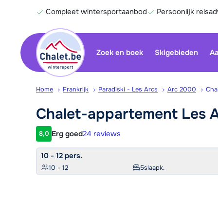
Compleet wintersportaanbod
Persoonlijk reisad
Zoek en boek
Skigebieden
Aa
Home
Frankrijk
Paradiski - Les Arcs
Arc 2000
Cha
Chalet-appartement Les
A
Erg goed
24 reviews
8,0
Klantwaardering
10 - 12 pers.
10 - 12
5
slaapk.