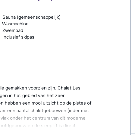
Sauna (gemeenschappelijk)
Wasmachine
Zwembad
Inclusief skipas
le gemakken voorzien zijn. Chalet Les
egen in het gebied van het zeer
hebben een mooi uitzicht op de pistes of
ver een aantal chaletgebouwen (ieder met
0, vlak onder het centrum van dit moderne
hoofdgebouw en de sleeplift is direct
plift heb je direct toegang tot het gehele