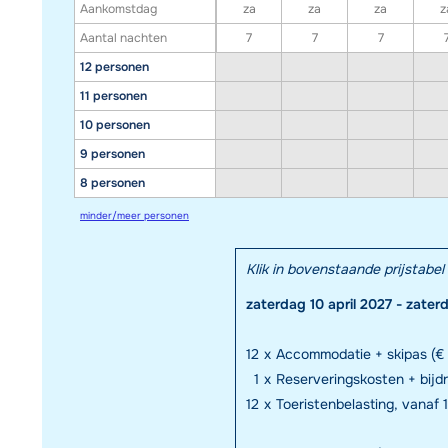
Aankomstdag
za
za
za
z
Aantal nachten
7
7
7
12 personen
11 personen
10 personen
9 personen
8 personen
minder/meer personen
Klik in bovenstaande prijstab
zaterdag 10 april 2027 - zater
12
x
Accommodatie + skipas (€ 
1
x
Reserveringskosten + bij
12
x
Toeristenbelasting, vanaf 1