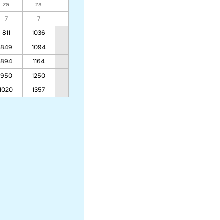
za
za
za
za
za
za
za
7
7
7
7
7
7
7
811
1036
769
707
615
849
1094
803
735
640
894
1164
844
770
670
950
1250
894
811
706
1020
1357
957
864
752