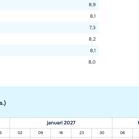
8,9
8,1
7,3
8,2
8,1
8,0
s.)
januari 2027
6
02
09
16
23
30
06