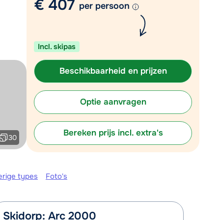
€ 407
per persoon
Plan een terugbelverzoek
r vandaag om 09:00 uur.
Incl. skipas
Chat met wintersportspecialist
Bel ons via 03 3037838
Beschikbaarheid en prijzen
Optie aanvragen
Bereken prijs incl. extra's
30
erige types
Foto's
Skidorp: Arc 2000