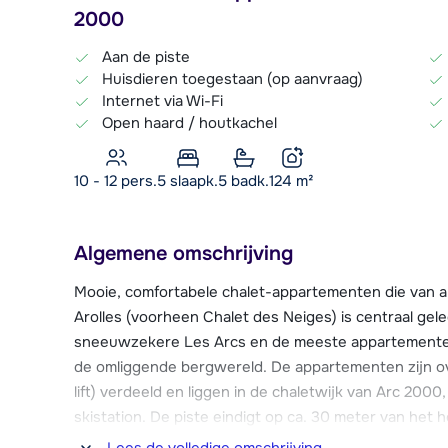
2000
Aan de piste
Huisdieren toegestaan (op aanvraag)
Internet via Wi-Fi
Open haard / houtkachel
10 - 12 pers.
5
slaapk.
5 badk.
124
m²
Algemene omschrijving
Mooie, comfortabele chalet-appartementen die van al
Arolles (voorheen Chalet des Neiges) is centraal gel
sneeuwzekere Les Arcs en de meeste appartementen 
de omliggende bergwereld. De appartementen zijn o
lift) verdeeld en liggen in de chaletwijk van Arc 200
skistation. De piste eindigt op ca. 30 meter van het 
tegenover het receptiegebouw gelegen. Met deze slee