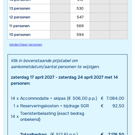
13 personen
530
12 personen
547
11 personen
569
10 personen
594
minder/meer personen
Klik in bovenstaande prijstabel om
aankomstdatum/aantal personen te wijzigen.
zaterdag 17 april 2027 - zaterdag 24 april 2027 met 14
personen:
14
x
Accommodatie + skipas (€ 506,00 p.p.)
€
7.084,00
1
x
Reserveringskosten + bijdrage SGR
€
92,50
Toeristenbelasting (exact bedrag
14
x
onbekend)
Totaalbedrag
(€ 512,61 p.p.)
€
7.176,50