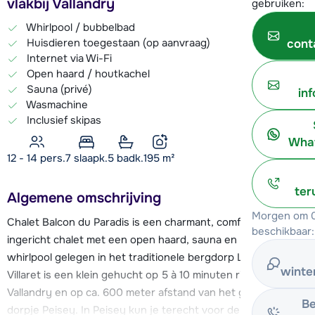
vlakbij Vallandry
gebruiken:
Whirlpool / bubbelbad
Huisdieren toegestaan (op aanvraag)
cont
Internet via Wi-Fi
Open haard / houtkachel
Sauna (privé)
in
Wasmachine
Inclusief skipas
What
12 - 14 pers.
7
slaapk.
5 badk.
195
m²
ter
Algemene omschrijving
Morgen om 0
Chalet Balcon du Paradis is een charmant, comfortabel
beschikbaar:
ingericht chalet met een open haard, sauna en buiten-
whirlpool gelegen in het traditionele bergdorp Le Villaret. Le
winte
Villaret is een klein gehucht op 5 à 10 minuten rijden van
Vallandry en op ca. 600 meter afstand van het gemoedelijke
Be
dorpje Peisey. In Peisey kun je terecht voor de dagelijkse