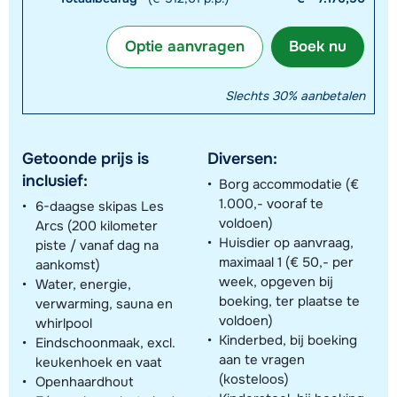
Optie aanvragen
Boek nu
Slechts 30% aanbetalen
Getoonde prijs is
Diversen:
inclusief:
Borg accommodatie (€
1.000,- vooraf te
6-daagse skipas Les
voldoen)
Arcs (200 kilometer
Huisdier op aanvraag,
piste / vanaf dag na
maximaal 1 (€ 50,- per
aankomst)
week, opgeven bij
Water, energie,
boeking, ter plaatse te
verwarming, sauna en
voldoen)
whirlpool
Kinderbed, bij boeking
Eindschoonmaak, excl.
aan te vragen
keukenhoek en vaat
(kosteloos)
Openhaardhout