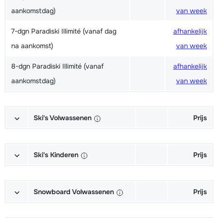
aankomstdag)
van week
7-dgn Paradiski Illimité (vanaf dag
afhankelijk
na aankomst)
van week
8-dgn Paradiski Illimité (vanaf
afhankelijk
aankomstdag)
van week
Ski's Volwassenen
Prijs
Excellent (Excellence) Ski's +
afhankelijk
Schoenen + Stokken (6/7 dagen)
van week
Ski's Kinderen
Prijs
Excellent (Excellence) Ski's +
afhankelijk
Kampioen (Champion) Ski's +
afhankelijk
Stokken (6/7 dagen)
van week
Schoenen + Stokken (6/7 dagen)
van week
Snowboard Volwassenen
Prijs
Excellent (Excellence) Schoenen
afhankelijk
Kampioen (Champion) Ski's +
afhankelijk
Goud (Sensation) Snowboard +
afhankelijk