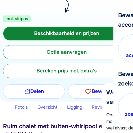
Bewa
Incl. skipas
acco
Beschikbaarheid en prijzen
Optie aanvragen
ac
Bereken prijs incl. extra's
Bewa
zoek
Delen
Bewaren
We helpe
verder!
Foto's
Overzicht
Ligging
Reviews
Beschi
zo
Onze klanten
moment hela
Ruim chalet met buiten-whirlpool en sauna,
wel alvast d