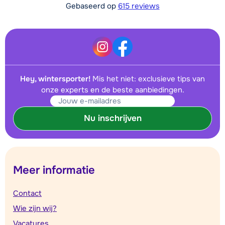
Gebaseerd op
615 reviews
Hey, wintersporter!
Mis het niet: exclusieve tips van
onze experts en de beste aanbiedingen.
Nu inschrijven
Meer informatie
Contact
Wie zijn wij?
Vacatures