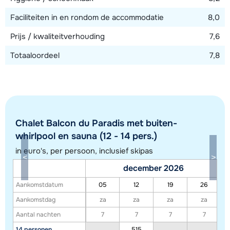
Bekijk kaart
Faciliteiten in en rondom de accommodatie
8,0
Prijs / kwaliteitverhouding
7,6
Totaaloordeel
7,8
Chalet Balcon du Paradis met buiten-
whirlpool en sauna (12 - 14 pers.)
in euro's, per persoon, inclusief skipas
december 2026
Aankomstdatum
05
12
19
26
Toon alle accommodaties in dit gebied
Aankomstdag
za
za
za
za
Deze kaart geeft een indicatie van de ligging van onze accommodaties. De
Aantal nachten
7
7
7
7
exacte locatie kan enigszins afwijken.
14 personen
515