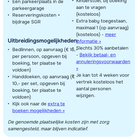
Kinderstoel, bij boeking
Eén parkeerplaats in de
aan te vragen
parkeergarage
(kosteloos)
Reserveringskosten +
Extra baby toegestaan,
bijdrage SGR
maximaal 1 (op aanvraag)
(kosteloos)
-
meer
Uitbreidingsmogelijkheden:
informatie »
Slechts 30% aanbetalen
Bedlinnen, op aanvraag (€ 16,-
-
Bekijk betaal- en
per persoon, opgeven bij
annuleringsvoorwaarden
boeking, ter plaatse te
»
voldoen)
Je kan tot 4 weken voor
Handdoeken, op aanvraag (€
vertrek kosteloos het
10,- per set, opgeven bij
aantal personen
boeking, ter plaatse te
wijzigen.
voldoen)
Kijk ook naar de
extra te
boeken mogelijkheden »
De genoemde plaatselijke kosten zijn met zorg
samengesteld, maar blijven indicatief.