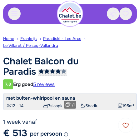
Contact
Bewaa
Home
Frankrijk
Paradiski - Les Arcs
Le Villaret / Peisey-Vallandry
Chalet Balcon du
Paradis
Erg goed
5 reviews
7,8
Klantwaardering
met buiten-whirlpool en sauna
1
/
1
12 - 14
7
slaapk.
5
badk.
195
m²
1 week vanaf
€ 513
per persoon