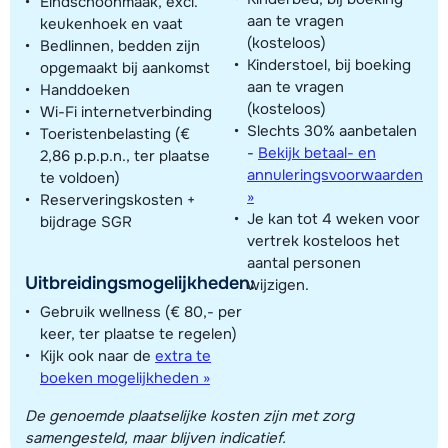
Eindschoonmaak, excl.
aan te vragen
keukenhoek en vaat
(kosteloos)
Bedlinnen, bedden zijn
Kinderstoel, bij boeking
opgemaakt bij aankomst
aan te vragen
Handdoeken
(kosteloos)
Wi-Fi internetverbinding
Slechts 30% aanbetalen
Toeristenbelasting (€
-
Bekijk betaal- en
2,86 p.p.p.n., ter plaatse
annuleringsvoorwaarden
te voldoen)
»
Reserveringskosten +
Je kan tot 4 weken voor
bijdrage SGR
vertrek kosteloos het
aantal personen
Uitbreidingsmogelijkheden:
wijzigen.
Gebruik wellness (€ 80,- per
keer, ter plaatse te regelen)
Kijk ook naar de
extra te
boeken mogelijkheden »
De genoemde plaatselijke kosten zijn met zorg
samengesteld, maar blijven indicatief.