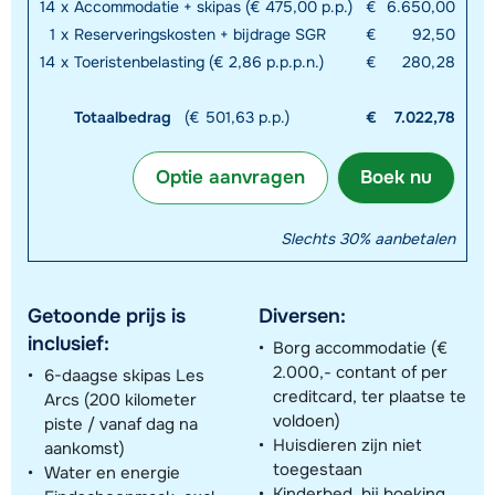
14
x
Accommodatie + skipas (€ 475,00 p.p.)
€
6.650,00
1
x
Reserveringskosten + bijdrage SGR
€
92,50
14
x
Toeristenbelasting (€ 2,86 p.p.p.n.)
€
280,28
Totaalbedrag
(€ 501,63 p.p.)
€
7.022,78
Optie aanvragen
Boek nu
Slechts 30% aanbetalen
Getoonde prijs is
Diversen:
inclusief:
Borg accommodatie (€
2.000,- contant of per
6-daagse skipas Les
creditcard, ter plaatse te
Arcs (200 kilometer
voldoen)
piste / vanaf dag na
Huisdieren zijn niet
aankomst)
toegestaan
Water en energie
Kinderbed, bij boeking