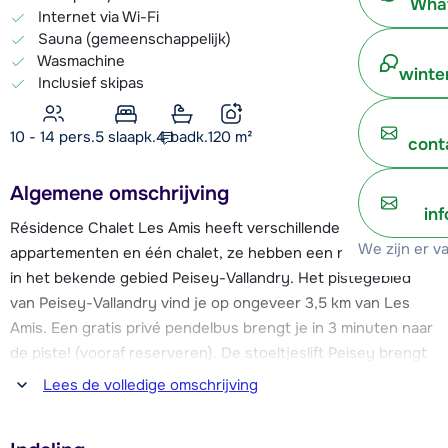
What
Internet via Wi-Fi
Sauna (gemeenschappelijk)
Wasmachine
winte
Inclusief skipas
10 - 14 pers.
5
slaapk.
4 badk.
120
m²
cont
Algemene omschrijving
in
Résidence Chalet Les Amis heeft verschillende
We zijn er v
appartementen en één chalet, ze hebben een rustig ligging
in het bekende gebied Peisey-Vallandry. Het pistegebied
van Peisey-Vallandry vind je op ongeveer 3,5 km van Les
Amis. Een gratis privé pendelbus brengt je in 3 minuten naar
de piste! (vooraf reserveren). De stoeltjeslift Peisey brengt
je het spectaculaire skigebied van Les Arcs in en de grote
Lees de volledige omschrijving
gondellift Vanoise Express verbindt het skigebied Les Arcs
met het skigebied van La Plagne. Samen hebben de