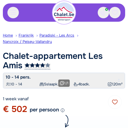
Contact
Bewaa
Home
Frankrijk
Paradiski - Les Arcs
Nancroix / Peisey-Vallandry
Chalet-appartement Les
Amis
10 - 14 pers.
1
/
1
10 - 14
5
slaapk.
4
badk.
120
m²
1 week vanaf
€ 502
per persoon