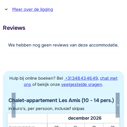
met douche en toilet (behalve de mezzanine).
Afstand tot winkel(s)
Meer over de ligging
1500 meter
Verder beschikt dit appartement over een wasmachine,
Afstand tot restaurant of bar
droger en Wi-Fi.
Reviews
1200 meter
Afstand tot piste
We hebben nog geen reviews van deze accommodatie.
3,5 kilometer
Afstand tot skilift
3,5 kilometer
Hulp bij online boeken? Bel
+31 348 43 46 49
,
chat met
ons
of bekijk onze
veelgestelde vragen
.
Bekijk kaart
Chalet-appartement Les Amis (10 - 14 pers.)
in euro's, per persoon, inclusief skipas
december 2026