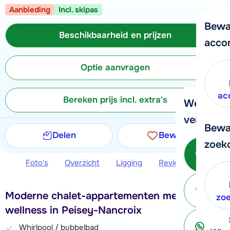
Aanbieding
Incl. skipas
Bewa
Beschikbaarheid en prijzen
acco
Optie aanvragen
ac
Bereken prijs incl. extra's
We helpe
verder!
Bewa
Delen
Bewaren
zoek
Be
Foto's
Overzicht
Ligging
Reviews
Beschi
Moderne chalet-appartementen met
ter
zo
wellness in Peisey-Nancroix
Whirlpool / bubbelbad