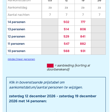
Aankomstdatum
05
12
19
26
Aankomstdag
za
za
za
za
Aantal nachten
7
7
7
7
14 personen
502
777
13 personen
514
806
12 personen
529
841
11 personen
547
882
10 personen
568
931
Toon alle accommodaties in dit gebied
minder/meer personen
Deze kaart geeft een indicatie van de ligging van onze accommodaties. De
= aanbieding (korting al
exacte locatie kan enigszins afwijken.
doorberekend)
Klik in bovenstaande prijstabel om
aankomstdatum/aantal personen te wijzigen.
zaterdag 12 december 2026 - zaterdag 19 december
2026 met 14 personen: