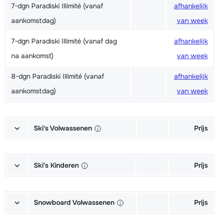
7-dgn Paradiski Illimité (vanaf
afhankelijk
aankomstdag)
van week
7-dgn Paradiski Illimité (vanaf dag
afhankelijk
na aankomst)
van week
8-dgn Paradiski Illimité (vanaf
afhankelijk
aankomstdag)
van week
Ski's Volwassenen
Prijs
Excellent (Excellence) Ski's +
afhankelijk
Schoenen + Stokken (6/7 dagen)
van week
Ski's Kinderen
Prijs
Excellent (Excellence) Ski's +
afhankelijk
Kampioen (Champion) Ski's +
afhankelijk
Stokken (6/7 dagen)
van week
Schoenen + Stokken (6/7 dagen)
van week
Snowboard Volwassenen
Prijs