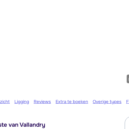
maandag 
zicht
Ligging
Reviews
Extra te boeken
Overige types
F
ste van Vallandry