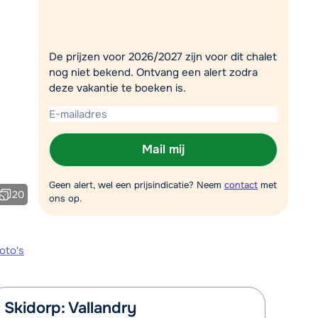
Plan een terugbelverzoek
om 09:00 uur weer beschikbaar:
De prijzen voor 2026/2027 zijn voor dit chalet
Chat met wintersportspecialist
nog niet bekend. Ontvang een alert zodra
deze vakantie te boeken is.
Bel ons via 03 3037838
Mail mij
Geen alert, wel een prijsindicatie? Neem
contact
met
20
ons op.
oto's
Skidorp: Vallandry