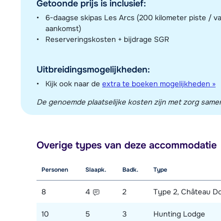
Getoonde prijs is inclusief:
6-daagse skipas Les Arcs (200 kilometer piste / v
aankomst)
Reserveringskosten + bijdrage SGR
Uitbreidingsmogelijkheden:
Kijk ook naar de
extra te boeken mogelijkheden »
De genoemde plaatselijke kosten zijn met zorg sameng
Overige types van deze accommodatie
Personen
Slaapk.
Badk.
Type
8
4
2
Type 2, Château D
10
5
3
Hunting Lodge