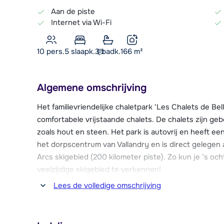
Aan de piste
Internet via Wi-Fi
10 pers.
5
slaapk.
3 badk.
166
m²
Algemene omschrijving
Het familievriendelijke chaletpark ‘Les Chalets de Bel
comfortabele vrijstaande chalets. De chalets zijn ge
zoals hout en steen. Het park is autovrij en heeft een
het dorpscentrum van Vallandry en is direct gelegen
Arcs skigebied (200 kilometer piste). Zo kun je ’s o
veelzijdige skigebied te verkennen!
Lees de volledige omschrijving
Vanuit de chalets heb je veelal een prachtig vrij uitz
van Les Coches (skigebied La Plagne), die aan de over
kun je zelfs de befaamde Mont Blanc zien. Vanaf de C