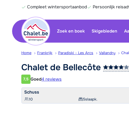
Compleet wintersportaanbod
Persoonlijk reisad
Zoek en boek
Skigebieden
Aa
Home
Frankrijk
Paradiski - Les Arcs
Vallandry
Chal
Chalet de
Bellecôte
Goed
4 reviews
7,5
Klantwaardering
Schuss
10
5
slaapk.