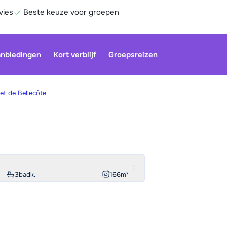
vies
Beste keuze voor groepen
nbiedingen
Kort verblijf
Groepsreizen
et de Bellecôte
Onze klan
gesloten.
gebruiken
Be
3
badk.
166
m²