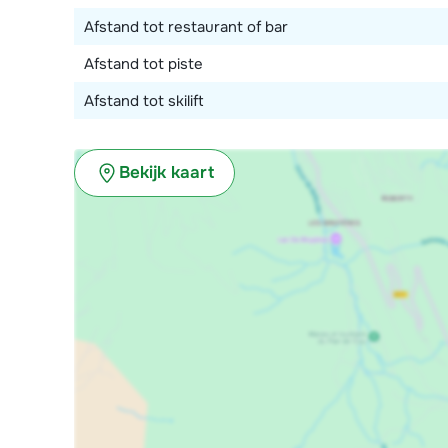
drukte bij de lift in het centrum ontwijken. Vanaf win
Afstand tot restaurant of bar
sauna, hier kan je heerlijk ontspannen na een actiev
Afstand tot piste
Afstand tot skilift
Bekijk kaart