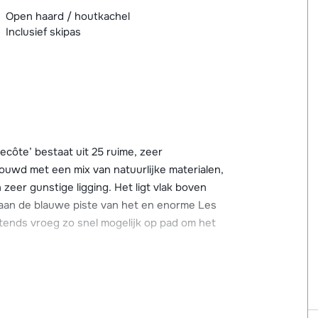
Open haard / houtkachel
Inclusief skipas
lecôte’ bestaat uit 25 ruime, zeer
bouwd met een mix van natuurlijke materialen,
 zeer gunstige ligging. Het ligt vlak boven
 aan de blauwe piste van het en enorme Les
chtends vroeg zo snel mogelijk op pad om het
icht over het Tarentaise-dal en op de pistes
kant van de berg liggen. Als je goed kijkt
halets de Bellecôte kom je gemakkelijk in het