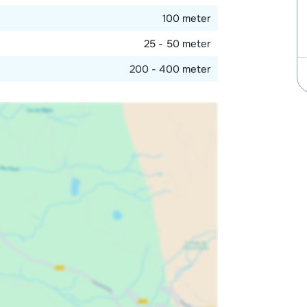
ter 2025 beschikt dit chalet over een heerlijke
100 meter
e dag in de sneeuw.
25 - 50 meter
200 - 400 meter