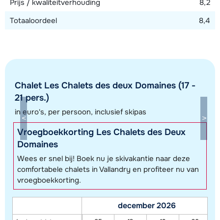
Prijs / kwaliteitverhouding
8,2
Totaaloordeel
8,4
Chalet Les Chalets des deux Domaines (17 -
21 pers.)
in euro's, per persoon, inclusief skipas
Toon alle accommodaties in dit gebied
Vroegboekkorting Les Chalets des Deux
Deze kaart geeft een indicatie van de ligging van onze accommodaties. De
Domaines
exacte locatie kan enigszins afwijken.
Wees er snel bij! Boek nu je skivakantie naar deze
comfortabele chalets in Vallandry en profiteer nu van
vroegboekkorting.
december 2026