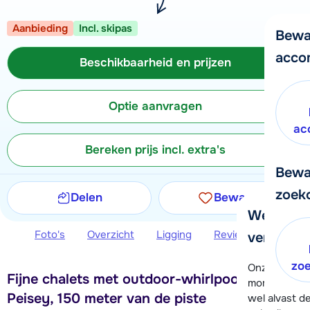
Aanbieding
Incl. skipas
Bewa
acco
Beschikbaarheid en prijzen
Optie aanvragen
ac
Bereken prijs incl. extra's
Bewa
zoek
Delen
Bewaren
We helpe
Foto's
Overzicht
Ligging
Reviews
Beschi
verder!
zo
Onze klanten
Fijne chalets met outdoor-whirlpool in
moment hela
Peisey, 150 meter van de piste
wel alvast d