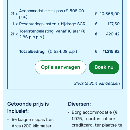
Accommodatie + skipas (€ 508,00
21
x
€
10.668,00
p.p.)
1
x
Reserveringskosten + bijdrage SGR
€
127,50
Toeristenbelasting, vanaf 18 jaar (€
21
x
€
420,42
2,86 p.p.p.n.)
Totaalbedrag
(€ 534,09 p.p.)
€
11.215,92
Optie aanvragen
Boek nu
Slechts 30% aanbetalen
Getoonde prijs is
Diversen:
inclusief:
Borg accommodatie (€
1.975,- contant of per
6-daagse skipas Les
creditcard, ter plaatse te
Arcs (200 kilometer