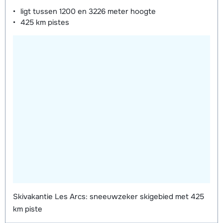
dagen)
van week
van week
ligt tussen
1200 en 3226 meter
hoogte
425 km
pistes
Mini Kid Schoenen (8 dagen)
afhankelijk
van week
Skivakantie Les Arcs: sneeuwzeker skigebied met 425
km piste