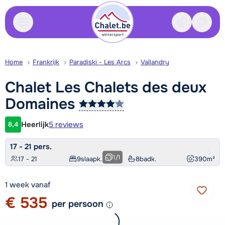
Contact
Bewaa
Home
Frankrijk
Paradiski - Les Arcs
Vallandry
Chalet Les Chalets des deux
Domaines
Heerlijk
5 reviews
8,4
Klantwaardering
17 - 21 pers.
1
/
1
17 - 21
9
slaapk.
8
badk.
390
m²
1 week vanaf
€ 535
per persoon