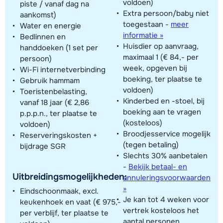
voldoen)
piste / vanaf dag na
Extra persoon/baby niet
aankomst)
toegestaan
-
meer
Water en energie
informatie »
Bedlinnen en
Huisdier op aanvraag,
handdoeken (1 set per
maximaal 1 (€ 84,- per
persoon)
week, opgeven bij
Wi-Fi internetverbinding
boeking, ter plaatse te
Gebruik hammam
voldoen)
Toeristenbelasting,
Kinderbed en -stoel, bij
vanaf 18 jaar (€ 2,86
boeking aan te vragen
p.p.p.n., ter plaatse te
(kosteloos)
voldoen)
Broodjesservice mogelijk
Reserveringskosten +
(tegen betaling)
bijdrage SGR
Slechts 30% aanbetalen
-
Bekijk betaal- en
Uitbreidingsmogelijkheden:
annuleringsvoorwaarden
»
Eindschoonmaak, excl.
Je kan tot 4 weken voor
keukenhoek en vaat (€ 975,-
vertrek kosteloos het
per verblijf, ter plaatse te
aantal personen