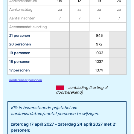
Aankomstdatum
05
12
19
26
Aankomstdag
za
za
za
za
Aantal nachten
7
7
7
7
Accommodatiekorting
21 personen
945
20 personen
972
19 personen
1003
18 personen
1037
17 personen
1074
minder/meer personen
= aanbieding (korting al
doorberekend)
Klik in bovenstaande prijstabel om
aankomstdatum/aantal personen te wijzigen.
zaterdag 17 april 2027 - zaterdag 24 april 2027 met 21
personen: