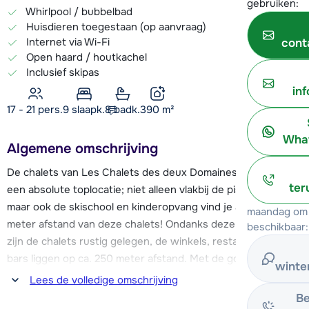
gebruiken:
Whirlpool / bubbelbad
Huisdieren toegestaan (op aanvraag)
Internet via Wi-Fi
cont
Open haard / houtkachel
Inclusief skipas
in
17 - 21 pers.
9
slaapk.
8 badk.
390
m²
What
Algemene omschrijving
De chalets van Les Chalets des deux Domaines liggen op
ter
een absolute toplocatie; niet alleen vlakbij de piste en liften,
maar ook de skischool en kinderopvang vind je al binnen 150
maandag om 
meter afstand van deze chalets! Ondanks deze topligging
beschikbaar:
zijn de chalets rustig gelegen, de winkels, restaurants en
bars liggen op ca. 250 meter afstand. Met de gondellift
winte
'Vanoise Express' maak je gemakkelijk de oversteek naar La
Lees de volledige omschrijving
Plagne (Paradiski) en de stoeltjeslift 'Peisey 61' brengt je
Be