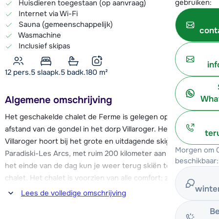
gebruiken:
Huisdieren toegestaan (op aanvraag)
Internet via Wi-Fi
Sauna (gemeenschappelijk)
cont
Wasmachine
Inclusief skipas
in
12 pers.
5
slaapk.
5 badk.
180
m²
Algemene omschrijving
What
Het geschakelde chalet de Ferme is gelegen op 100 meter
afstand van de gondel in het dorp Villaroger. Het dorp
ter
Villaroger hoort bij het grote en uitdagende skigebied
Morgen om 0
Paradiski-Les Arcs, met ruim 200 kilometer aan pistes. Aan
beschikbaar:
het einde van de dag kun je weer terug skiën tot dichtbij het
chalet. Het chalet is voorzien van alle comfort; zo geniet je
winte
er o.a. van luxe faciliteiten als een (gedeelde) sauna en
Lees de volledige omschrijving
buiten-whirlpool.
Be