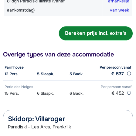
8-dgn Paradiski Illimité (vanaf
afhankelijk
aankomstdag)
van week
Bereken prijs incl. extra's
Overige types van deze accommodatie
Farmhouse
Per persoon
vanaf
€ 537
12
Pers.
5
Slaapk.
5
Badk.
Perle des Neiges
Per persoon
vanaf
€ 452
15
Pers.
6
Slaapk.
6
Badk.
Skidorp: Villaroger
Paradiski - Les Arcs, Frankrijk