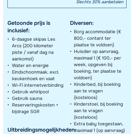
Slechts 30% aanbetalen
Getoonde prijs is
Diversen:
inclusief:
Borg accommodatie (€
800,- contant ter
6-daagse skipas Les
plaatse te voldoen)
Arcs (200 kilometer
Huisdier op aanvraag,
piste / vanaf dag na
maximaal 1 (€ 100,- per
aankomst)
week, opgeven bij
Water en energie
boeking, ter plaatse te
Eindschoonmaak, excl.
voldoen)
keukenhoek en vaat
Kinderbed, bij boeking
Wi-Fi internetverbinding
aan te vragen
Gebruik whirlpool
(kosteloos)
Gebruik sauna
Kinderstoel, bij boeking
Reserveringskosten +
aan te vragen
bijdrage SGR
(kosteloos)
Extra baby toegestaan,
Uitbreidingsmogelijkheden:
maximaal 1 (op aanvraag)