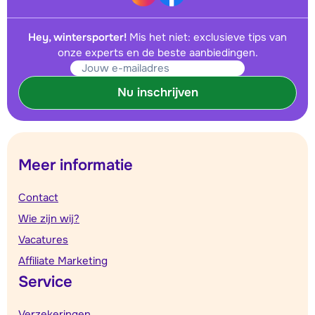
Hey, wintersporter!
Mis het niet: exclusieve tips van
onze experts en de beste aanbiedingen.
Nu inschrijven
Meer informatie
Contact
Wie zijn wij?
Vacatures
Affiliate Marketing
Service
Verzekeringen