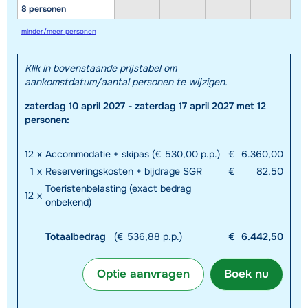
8 personen
minder/meer personen
Klik in bovenstaande prijstabel om
aankomstdatum/aantal personen te wijzigen.
zaterdag 10 april 2027 - zaterdag 17 april 2027 met 12
personen:
12
x
Accommodatie + skipas (€ 530,00 p.p.)
€
6.360,00
1
x
Reserveringskosten + bijdrage SGR
€
82,50
Toeristenbelasting (exact bedrag
12
x
onbekend)
Totaalbedrag
(€ 536,88 p.p.)
€
6.442,50
Optie aanvragen
Boek nu