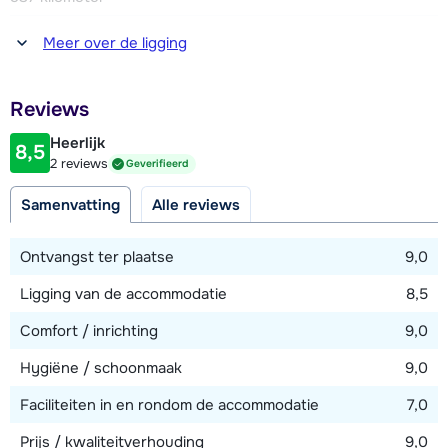
persoonsbedden en een stapelbed en een klein terras.
Afstand tot winkel(s)
Meer over de ligging
Twee badkamers, allen en-suite, waarvan één met douche
4 kilometer (Sainte Foy)
en toilet en één met bad en toilet. Apart toilet. Buiten
Afstand tot restaurant of bar
bevindt zich de whirlpool.
Reviews
20 meter
Heerlijk
Met chalet-appartement Perle des Neiges deel je de
8,5
Afstand tot piste
2 reviews
Geverifieerd
wellnessruimte met sauna, douche en toilet, gelegen in het
100 meter
souterrain.
Samenvatting
Alle reviews
Afstand tot skilift
100 meter
Ontvangst ter plaatse
9,0
Ligging van de accommodatie
8,5
Bekijk kaart
Comfort / inrichting
9,0
Hygiëne / schoonmaak
9,0
Faciliteiten in en rondom de accommodatie
7,0
Prijs / kwaliteitverhouding
9,0