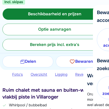
Incl. skipas
Bewa
Beschikbaarheid en prijzen
acco
Optie aanvragen
Bereken prijs incl. extra's
ac
Bewa
Delen
Bewaren
zoek
Foto's
Overzicht
Ligging
Reviews
Beschi
We helpe
verder!
Ruim chalet met sauna en buiten-whirlpool,
zo
Onze klanten
vlakbij piste in Villaroger
moment hela
wel alvast d
Whirlpool / bubbelbad