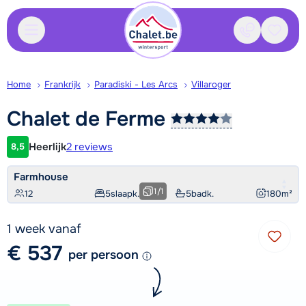
Contact
Bewaa
Home
Frankrijk
Paradiski - Les Arcs
Villaroger
Chalet de
Ferme
Heerlijk
2 reviews
8,5
Klantwaardering
Farmhouse
1
/
1
12
5
slaapk.
5
badk.
180
m²
1 week vanaf
€ 537
per persoon