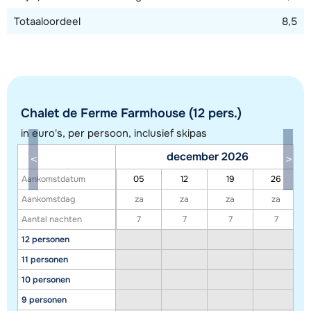
Totaaloordeel
8,5
Chalet de Ferme Farmhouse (12 pers.)
in euro's, per persoon, inclusief skipas
december 2026
Toon alle accommodaties in dit gebied
Aankomstdatum
05
12
19
26
Deze kaart geeft een indicatie van de ligging van onze accommodaties. De
Aankomstdag
za
za
za
za
exacte locatie kan enigszins afwijken.
Aantal nachten
7
7
7
7
12 personen
11 personen
10 personen
9 personen