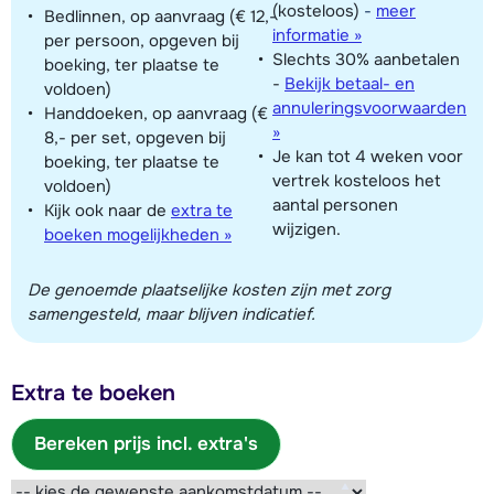
(kosteloos)
-
meer
Bedlinnen, op aanvraag (€ 12,-
informatie »
per persoon, opgeven bij
Slechts 30% aanbetalen
boeking, ter plaatse te
-
Bekijk betaal- en
voldoen)
annuleringsvoorwaarden
Handdoeken, op aanvraag (€
»
8,- per set, opgeven bij
Je kan tot 4 weken voor
boeking, ter plaatse te
vertrek kosteloos het
voldoen)
aantal personen
Kijk ook naar de
extra te
wijzigen.
boeken mogelijkheden »
De genoemde plaatselijke kosten zijn met zorg
samengesteld, maar blijven indicatief.
Extra te boeken
Bereken prijs incl. extra's