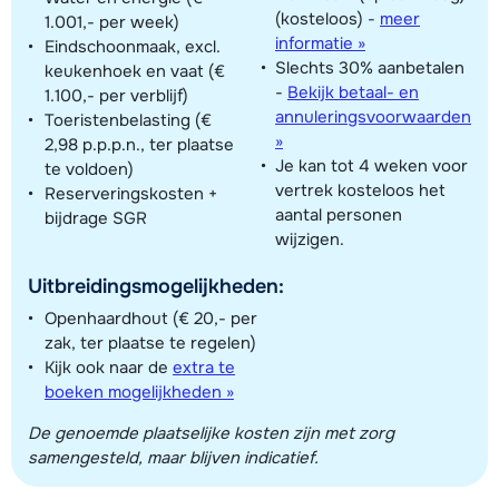
(kosteloos)
-
meer
1.001,- per week)
informatie »
Eindschoonmaak, excl.
Slechts 30% aanbetalen
keukenhoek en vaat (€
-
Bekijk betaal- en
1.100,- per verblijf)
annuleringsvoorwaarden
Toeristenbelasting (€
»
2,98 p.p.p.n., ter plaatse
Je kan tot 4 weken voor
te voldoen)
vertrek kosteloos het
Reserveringskosten +
aantal personen
bijdrage SGR
wijzigen.
Uitbreidingsmogelijkheden:
Openhaardhout (€ 20,- per
zak, ter plaatse te regelen)
Kijk ook naar de
extra te
boeken mogelijkheden »
De genoemde plaatselijke kosten zijn met zorg
samengesteld, maar blijven indicatief.