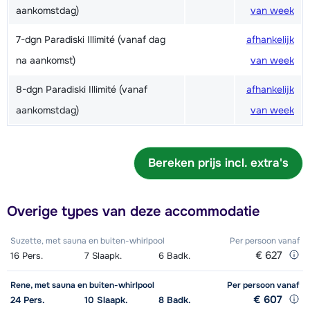
aankomstdag)
van week
7-dgn Paradiski Illimité (vanaf dag
afhankelijk
na aankomst)
van week
8-dgn Paradiski Illimité (vanaf
afhankelijk
aankomstdag)
van week
Bereken prijs incl. extra's
Overige types van deze accommodatie
Suzette, met sauna en buiten-whirlpool
Per persoon
vanaf
€ 627
16
Pers.
7
Slaapk.
6
Badk.
Rene, met sauna en buiten-whirlpool
Per persoon
vanaf
€ 607
24
Pers.
10
Slaapk.
8
Badk.