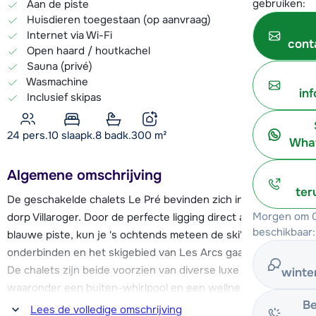
gebruiken:
Aan de piste
Huisdieren toegestaan (op aanvraag)
Internet via Wi-Fi
cont
Open haard / houtkachel
Sauna (privé)
Wasmachine
in
Inclusief skipas
24 pers.
10
slaapk.
8 badk.
300
m²
What
Algemene omschrijving
ter
De geschakelde chalets Le Pré bevinden zich in het kleine
Morgen om 0
dorp Villaroger. Door de perfecte ligging direct aan de
beschikbaar:
blauwe piste, kun je 's ochtends meteen de ski's
onderbinden en het skigebied van Les Arcs gaan ontdekken!
De chalets zijn beide voorzien van diverse luxe faciliteiten,
winte
waaronder een buiten-whirlpool en een wellnessruimte met
Be
sauna.
Lees de volledige omschrijving