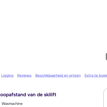
We zijn e
Ligging
Reviews
Beschikbaarheid en prijzen
Extra te boe
oopafstand van de skilift
Wasmachine