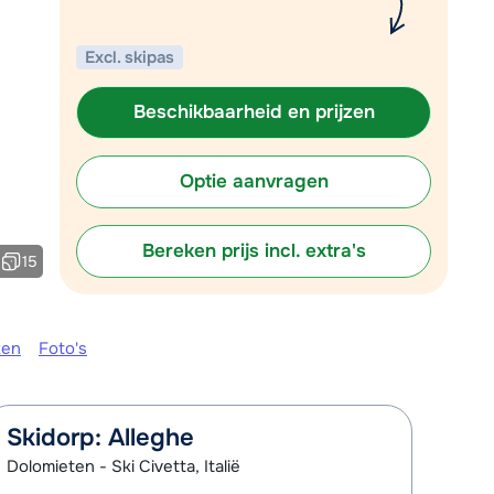
Plan een terugbelverzoek
Excl. skipas
r vandaag om 10:00 uur.
Chat met wintersportspecialist
Beschikbaarheid en prijzen
Bel ons via 03 3037838
Optie aanvragen
Bereken prijs incl. extra's
15
ken
Foto's
Skidorp: Alleghe
Dolomieten - Ski Civetta, Italië