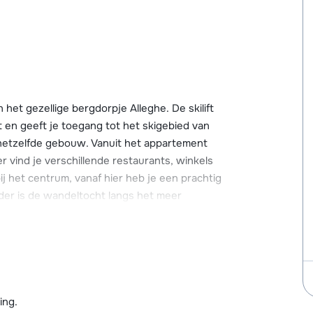
et gezellige bergdorpje Alleghe. De skilift
t en geeft je toegang tot het skigebied van
n hetzelfde gebouw. Vanuit het appartement
er vind je verschillende restaurants, winkels
j het centrum, vanaf hier heb je een prachtig
er is de wandeltocht langs het meer
eveer 20 minuten (met de skibus of auto)
e Marmolada gletsjer op brengt. Zo kun je ook
ntdekken, bekend van de Sella Ronda.
ing.