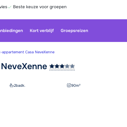
vies
Beste keuze voor groepen
nbiedingen
Kort verblijf
Groepsreizen
t-appartement Casa NeveXenne
a
NeveXenne
Onze klan
gesloten.
gebruiken
2
badk.
90
m²
Be