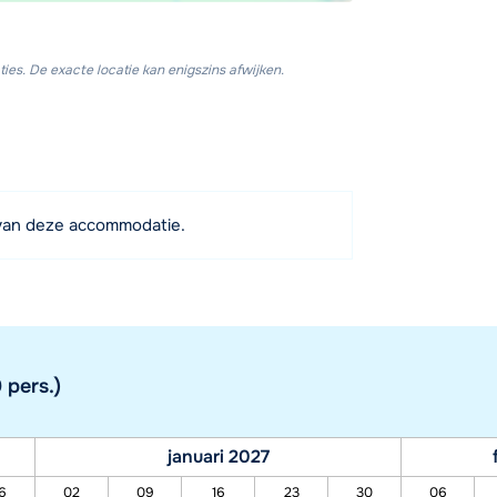
ies. De exacte locatie kan enigszins afwijken.
van deze accommodatie.
 pers.)
januari 2027
6
02
09
16
23
30
06