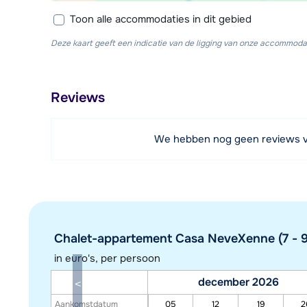
Toon alle accommodaties in dit gebied
Deze kaart geeft een indicatie van de ligging van onze accommodat
Reviews
We hebben nog geen reviews 
Chalet-appartement Casa NeveXenne (7 - 9
in euro's, per persoon
december 2026
Aankomstdatum
05
12
19
2