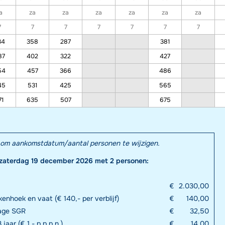
a
za
za
za
za
za
za
7
7
7
7
7
7
7
34
358
287
381
87
402
322
427
54
457
366
486
45
531
425
565
71
635
507
675
el om aankomstdatum/aantal personen te wijzigen.
 zaterdag 19 december 2026 met 2 personen:
€
2.030,00
enhoek en vaat (€ 140,- per verblijf)
€
140,00
rage SGR
€
32,50
jaar (€ 1,- p.p.p.n.)
€
14,00