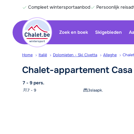
Compleet wintersportaanbod
Persoonlijk reisad
Zoek en boek
Skigebieden
Aa
Home
Italië
Dolomieten - Ski Civetta
Alleghe
Chale
Chalet-appartement Cas
7 - 9 pers.
7 - 9
3
slaapk.