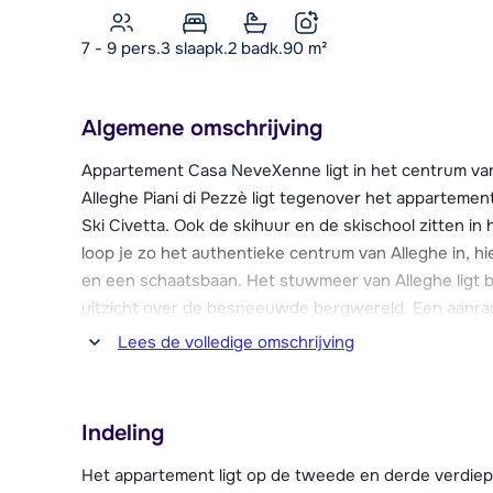
7 - 9 pers.
3
slaapk.
2 badk.
90
m²
Algemene omschrijving
Appartement Casa NeveXenne ligt in het centrum van h
Alleghe Piani di Pezzè ligt tegenover het appartemen
Ski Civetta. Ook de skihuur en de skischool zitten i
loop je zo het authentieke centrum van Alleghe in, hi
en een schaatsbaan. Het stuwmeer van Alleghe ligt bi
uitzicht over de besneeuwde bergwereld. Een aanrad
("lungolago").
Lees de volledige omschrijving
Wil je een keer in een ander skigebied skiën? In ong
bereik je de gondel in Malga Ciapela, die je direct d
Indeling
gemakkelijk het skigebied van Arabba - Marmolada o
Het appartement ligt op de tweede en derde verdiep