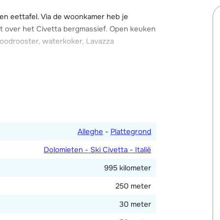
ons met schitterend uitzicht over de piste,
ent heeft een wasmachine. Je kunt je
n eettafel. Via de woonkamer heb je
inkel op de begane grond kwijt. Openbare
cht over het Civetta bergmassief. Open keuken
broodrooster, waterkoker, Lavazza
rsoonsbedden (1x hoogslaper) en televisie.
nsbed, televisie en toegang tot het
, toilet en bidet.
Alleghe
-
Plattegrond
Dolomieten - Ski Civetta - Italië
995 kilometer
250 meter
30 meter