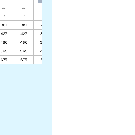
za
za
za
za
za
za
za
7
7
7
7
7
7
7
381
381
287
287
256
256
256
427
427
322
322
287
287
287
486
486
366
366
326
326
326
565
565
425
425
378
378
378
675
675
507
507
451
451
451