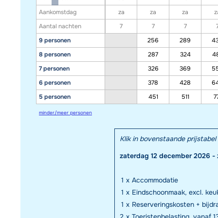
Aankomstdag
za
za
za
z
Aantal nachten
7
7
7
9 personen
256
289
4
8 personen
287
324
4
7 personen
326
369
5
6 personen
378
428
6
5 personen
451
511
7
minder/meer personen
Klik in bovenstaande prijstab
zaterdag 12 december 2026 -
1
x
Accommodatie
1
x
Eindschoonmaak, excl. keuk
1
x
Reserveringskosten + bijd
2
x
Toeristenbelasting, vanaf 13 