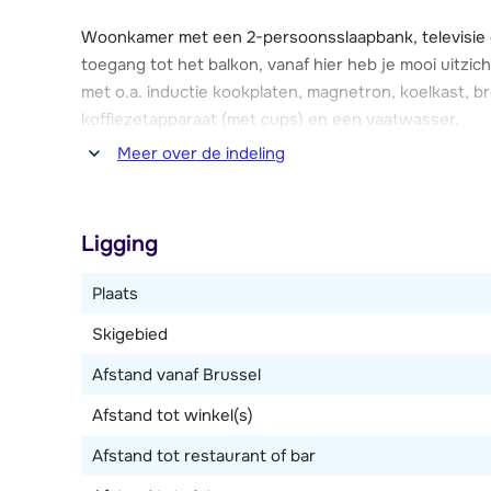
Appartement Casa NeveXenne beschikt over twee balk
het dalstation, de rivier en de bergen. Het appartem
Woonkamer met een 2-persoonsslaapbank, televisie e
skimateriaal gratis in de skiberging van de verhuurw
toegang tot het balkon, vanaf hier heb je mooi uitzi
parkeerplaats in de buurt (tegen betaling).
met o.a. inductie kookplaten, magnetron, koelkast, 
koffiezetapparaat (met cups) en een vaatwasser.
Meer over de indeling
Drie slaapkamers, waarvan twee met ieder twee 1-pe
Eén slaapkamer met een 2-persoonsbed, een 1-persoo
tweede balkon. Twee badkamers met ieder een douche
Ligging
Plaats
Skigebied
Afstand vanaf Brussel
Afstand tot winkel(s)
Afstand tot restaurant of bar