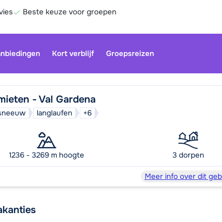
vies
Beste keuze voor groepen
nbiedingen
Kort verblijf
Groepsreizen
mieten - Val Gardena
d sneeuw
langlaufen
+6
Onze klan
gesloten.
gebruiken
1236 - 3269 m hoogte
3 dorpen
Be
Meer info over dit geb
akanties