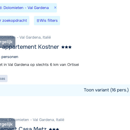
×
d: Dolomieten - Val Gardena
Morgen o
r zoekopdracht
Wis filters
olomieten - Val Gardena, Italië
rgelijk
-appartement Kostner
16 personen
t in Val Gardena op slechts 6 km van Ortisei
pas
Toon variant (16 pers.)
commodatie
tina, Dolomieten - Val Gardena, Italië
rgelijk
tement Casa Metz