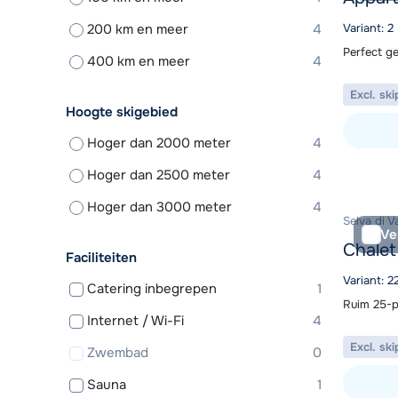
200 km en meer
4
Variant: 2
Perfect g
400 km en meer
4
Excl. ski
Hoogte skigebied
Hoger dan 2000 meter
4
Bekijk ac
Hoger dan 2500 meter
4
Hoger dan 3000 meter
4
Selva di V
Ve
Chalet
Faciliteiten
Variant: 2
Catering inbegrepen
1
Ruim 25-p
Internet / Wi-Fi
4
Excl. ski
Zwembad
0
Sauna
1