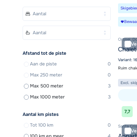
Skigebie
Bewaa
Ortisei, D
Ve
Chalet
Afstand tot de piste
Variant: 
Aan de piste
0
Ruim chale
Max 250 meter
0
Excl. ski
Max 500 meter
3
Max 1000 meter
3
Bekijk ac
7,7
Aantal km pistes
Tot 100 km
0
Santa Cris
Ve
Appar
100 km en meer
4