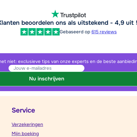
Klanten beoordelen ons als uitstekend - 4,9 uit 
Gebaseerd op
615 reviews
het niet: exclusieve tips van onze experts en de beste aanbiedi
Nu inschrijven
Service
Verzekeringen
Mijn boeking