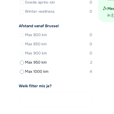
Goede après-ski
0
Mee
Winter-wellness
0
in
F
Afstand vanaf Brussel
Max 800 km
0
Max 850 km
0
Max 900 km
0
Max 950 km
2
Max 1000 km
4
Welk filter mis je?