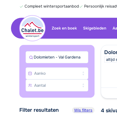
Compleet wintersportaanbod
Persoonlijk reisad
Zoek en boek
Skigebieden
Aa
Dolo
Dolomieten - Val Gardena
altij
Filter resultaten
4
skiv
Wis filters