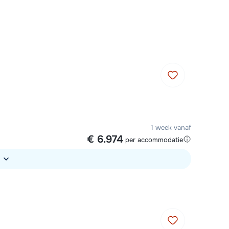
Plan een terugbelverzoek
m 09:00 uur weer beschikbaar:
Chat met wintersportspecialist
Bel ons via 03 3037838
1 week vanaf
€ 6.974
per accommodatie