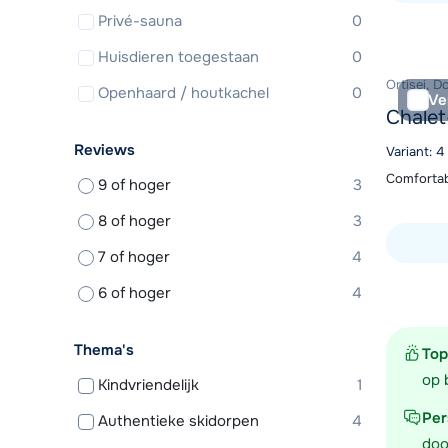
Privé-sauna
0
Bekijk ac
Huisdieren toegestaan
0
Ortisei, D
Openhaard / houtkachel
0
Ve
Chalet
Reviews
Variant: 
Comfortabe
9 of hoger
3
8 of hoger
3
7 of hoger
4
Bekijk ac
6 of hoger
4
Thema's
Top
op 
Kindvriendelijk
1
Per
Authentieke skidorpen
4
doo