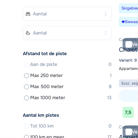
Skigebie
Bewaa
Campitello
Ve
Chalet
Afstand tot de piste
Variant: 
Aan de piste
0
Apparteme
Max 250 meter
1
Excl. ski
Max 500 meter
8
Max 1000 meter
13
Bekijk ac
7,5
Aantal km pistes
Tot 100 km
0
Campitello
Ve
Appart
100 km en meer
17