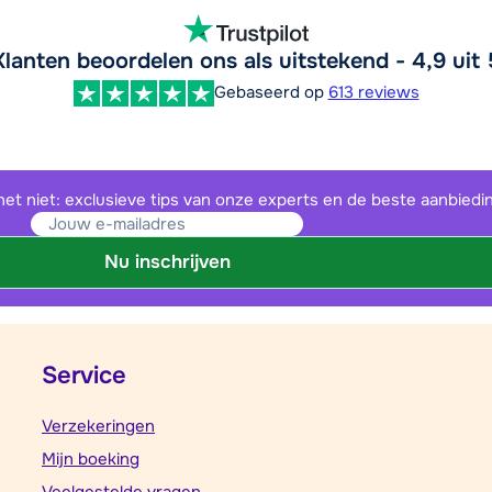
Klanten beoordelen ons als uitstekend - 4,9 uit 
Gebaseerd op
613 reviews
het niet: exclusieve tips van onze experts en de beste aanbiedi
Nu inschrijven
Service
Verzekeringen
Mijn boeking
Veelgestelde vragen