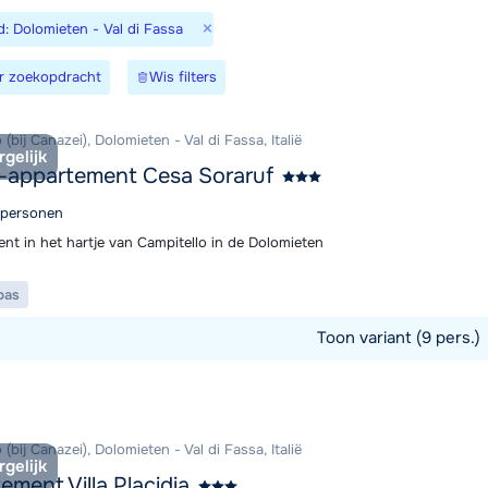
×
d: Dolomieten - Val di Fassa
r zoekopdracht
Wis filters
We zijn er
 (bij Canazei), Dolomieten - Val di Fassa, Italië
rgelijk
-appartement Cesa Soraruf
9 personen
nt in het hartje van Campitello in de Dolomieten
pas
Toon variant (9 pers.)
commodatie
 (bij Canazei), Dolomieten - Val di Fassa, Italië
rgelijk
ement Villa Placidia