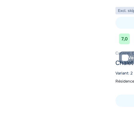
Excl. ski
Bekijk ac
7,0
Canazei, D
Ve
Chalet
Variant: 2
Résidence
Bekijk ac