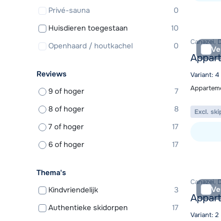
Privé-sauna
0
Bekijk ac
Huisdieren toegestaan
10
Canazei, D
Openhaard / houtkachel
0
Ve
Appart
Reviews
Variant: 4
Apparteme
9 of hoger
7
8 of hoger
8
Excl. ski
7 of hoger
17
6 of hoger
17
Bekijk ac
Thema's
Canazei, D
Ve
Kindvriendelijk
3
Appart
Authentieke skidorpen
17
Variant: 2