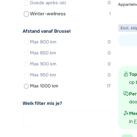
Goede après-ski
0
Appartemen
Winter-wellness
1
Excl. ski
Afstand vanaf Brussel
Max 800 km
0
Bekijk ac
Max 850 km
0
Max 900 km
0
Top
Max 950 km
0
op 
Max 1000 km
17
Per
doo
Welk filter mis je?
Mee
in
F