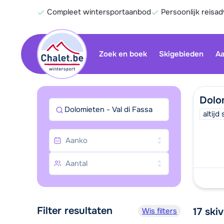
Compleet wintersportaanbod
Persoonlijk reisad
Zoek en boek
Skigebieden
Aa
Dolom
Dolomieten - Val di Fassa
altij
Filter resultaten
17
ski
Wis filters