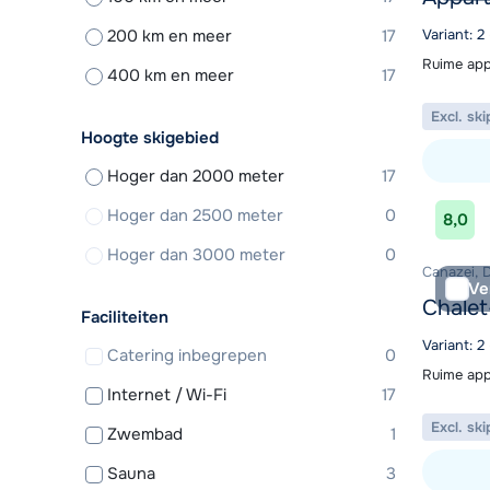
200 km en meer
17
Variant: 
Ruime app
400 km en meer
17
Excl. ski
Hoogte skigebied
Hoger dan 2000 meter
17
Bekijk ac
Hoger dan 2500 meter
0
8,0
Hoger dan 3000 meter
0
Canazei, D
Ve
Chalet
Faciliteiten
Variant: 2
Catering inbegrepen
0
Ruime app
Internet / Wi-Fi
17
Excl. ski
Zwembad
1
Sauna
3