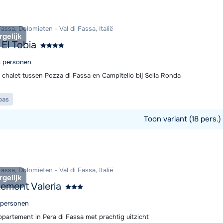
assa, Dolomieten - Val di Fassa, Italië
rgelijk
 El Tobia
18 personen
 chalet tussen Pozza di Fassa en Campitello bij Sella Ronda
pas
Toon variant (18 pers.)
commodatie
assa, Dolomieten - Val di Fassa, Italië
rgelijk
ement Valeria
8 personen
partement in Pera di Fassa met prachtig uitzicht