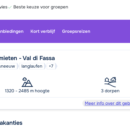
vies
Beste keuze voor groepen
nbiedingen
Kort verblijf
Groepsreizen
ieten - Val di Fassa
d sneeuw
langlaufen
+7
1320 - 2485 m hoogte
3 dorpen
Be
Meer info over dit geb
vakanties