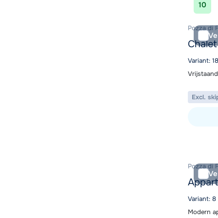
10
Pozza di F
Ve
Chalet
Variant: 
Vrijstaand
Excl. ski
Bekijk ac
Pozza di F
Ve
Appart
Variant: 
Modern ap