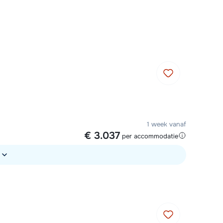
Vul het contactformulier in
Mail naar info@chalet.be
 vandaag tot 17:30 uur.
1 week vanaf
€ 3.037
per accommodatie