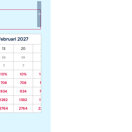
februari 2027
maart 2027
13
20
27
06
13
20
27
za
za
za
za
za
za
za
7
7
7
7
7
7
7
10%
10%
10%
10%
10%
10%
10%
706
706
571
489
489
489
489
934
934
754
646
646
646
646
1392
1392
1122
959
959
959
959
2764
2764
2224
1899
1899
1899
1899