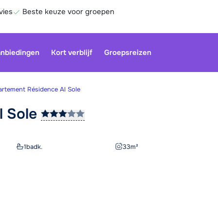
vies
Beste keuze voor groepen
nbiedingen
Kort verblijf
Groepsreizen
rtement Résidence Al Sole
l
Sole
Onze klan
gesloten.
gebruiken
1
badk.
33
m²
Be