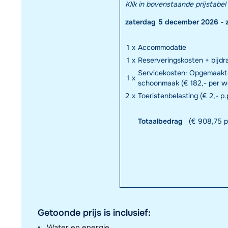
Klik in bovenstaande prijstab
zaterdag 5 december 2026 - 
1
x
Accommodatie
1
x
Reserveringskosten + bijd
Servicekosten: Opgemaakt
1
x
schoonmaak (€ 182,- per w
2
x
Toeristenbelasting (€ 2,- p.
Totaalbedrag
(€ 908,75 p
Getoonde prijs is inclusief:
Water en energie