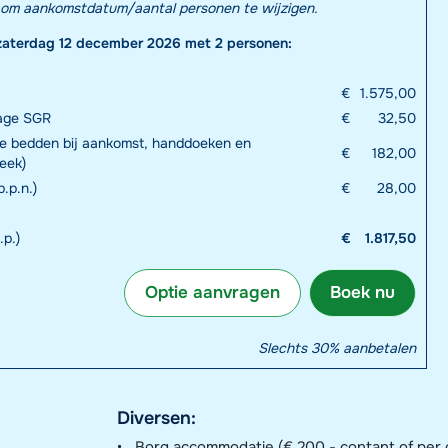
el om aankomstdatum/aantal personen te wijzigen.
zaterdag 12 december 2026 met 2 personen:
€
1.575,00
rage SGR
€
32,50
e bedden bij aankomst, handdoeken en
€
182,00
eek)
p.p.n.)
€
28,00
.p.)
€
1.817,50
Optie aanvragen
Boek nu
Slechts 30% aanbetalen
Diversen:
Borg accommodatie (€ 200,- contant of per c