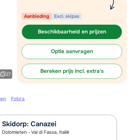
Plan een terugbelverzoek
Aanbieding
Excl. skipas
om 09:00 uur weer beschikbaar:
Chat met wintersportspecialist
Beschikbaarheid en prijzen
Bel ons via 03 3037838
Optie aanvragen
Bereken prijs incl. extra's
27
ken
Foto's
Skidorp: Canazei
Dolomieten - Val di Fassa, Italië