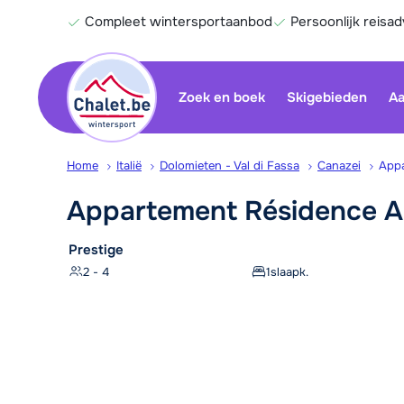
Compleet wintersportaanbod
Persoonlijk reisad
Zoek en boek
Skigebieden
Aa
Home
Italië
Dolomieten - Val di Fassa
Canazei
Appa
Appartement Résidence A
Prestige
2 - 4
1
slaapk.