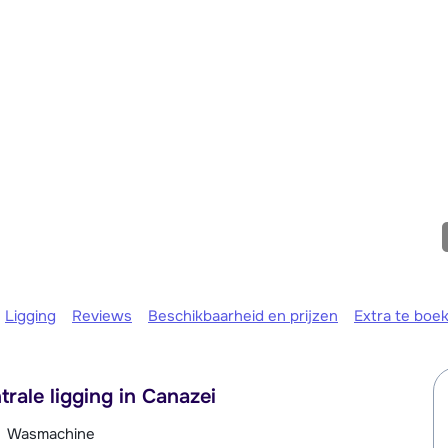
maandag 
Ligging
Reviews
Beschikbaarheid en prijzen
Extra te boe
rale ligging in Canazei
Wasmachine