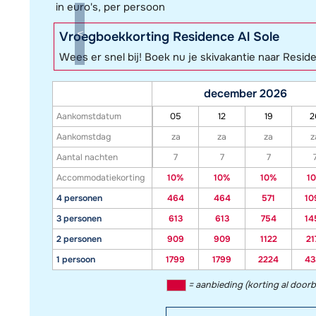
in euro's, per persoon
Vroegboekkorting Residence Al Sole
Wees er snel bij! Boek nu je skivakantie naar Resid
december 2026
Aankomstdatum
05
12
19
2
Aankomstdag
za
za
za
z
Aantal nachten
7
7
7
Accommodatiekorting
10%
10%
10%
1
4 personen
464
464
571
10
3 personen
613
613
754
14
2 personen
909
909
1122
21
1 persoon
1799
1799
2224
43
= aanbieding (korting al door