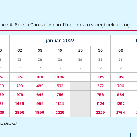
ence Al Sole in Canazei en profiteer nu van vroegboekkorting.
januari 2027
6
02
09
16
23
30
06
a
za
za
za
za
za
za
7
7
7
7
7
7
7
0%
10%
10%
10%
10%
10%
99
739
489
572
572
706
59
979
646
756
756
934
79
1459
959
1124
1124
1392
39
2899
1899
2229
2229
2764
berekend)