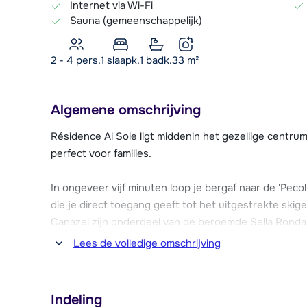
Internet via Wi-Fi
Sauna (gemeenschappelijk)
2 - 4 pers.
1
slaapk.
1 badk.
33
m²
Algemene omschrijving
Résidence Al Sole ligt middenin het gezellige centrum
perfect voor families.
In ongeveer vijf minuten loop je bergaf naar de 'Pecol'
die je direct toegang geeft tot het uitgestrekte skige
Canazei zijn onderdeel van de beroemde Sella Ronda 
andere skigebieden (Val Gardena, Arabba-Marmolada e
Lees de volledige omschrijving
pistes. Canazei beschikt over één (rode) dalafdaling, 
gunstige ligging dus!
Indeling