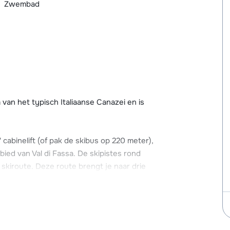
Zwembad
 van het typisch Italiaanse Canazei en is
 cabinelift (of pak de skibus op 220 meter),
bied van Val di Fassa. De skipistes rond
skiroute. Deze route brengt je naar drie
n Alta Badia) en biedt in totaal 485 km aan
die eindigt vlakbij Résidence Al Sole; een zeer