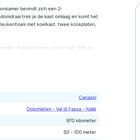
e restaurants en sfeervolle barretjes. In
et dorp.
onkamer bevindt zich een 2-
rant, pizzeria en wijnbar. Ter plekke kun je
domdraai trek je de kast omlaag en komt het
.
 Keukenhoek met koelkast, twee kookplaten,
embad, kinderbadje omringd door ligstoelen,
 hoeven de kinderen zich ook niet te
edden. Badkamer met jacuzzi bad, föhn en
ogames, tafeltennis- en tafelvoetbaltafel en
).
ividuele skilocker met verwarming. Tegen
e en wasmachines.
Canazei
ntie zijn aanwezig in Résidence Al Sole!
Dolomieten - Val di Fassa - Italië
970 kilometer
50 - 100 meter