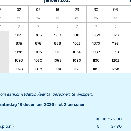
januari 2027
6
02
09
16
23
30
06
a
za
za
za
za
za
za
7
7
7
7
7
7
7
965
965
989
1012
1059
1123
975
975
999
1023
1070
1136
986
986
1010
1034
1082
1150
1030
1030
1055
1080
1130
1202
1078
1078
1104
1130
1183
1258
el om aankomstdatum/aantal personen te wijzigen.
 zaterdag 19 december 2026 met 2 personen:
€
16.575,00
.p.p.n.)
€
37,80