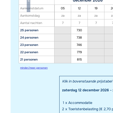
december 2026
Aankomstdatum
05
12
19
2
Aankomstdag
za
za
za
z
Aantal nachten
7
7
7
25 personen
730
24 personen
738
23 personen
746
22 personen
779
21 personen
815
minder/meer personen
Klik in bovenstaande prijstab
zaterdag 12 december 2026 -
1
x
Accommodatie
2
x
Toeristenbelasting (€ 2,70 p