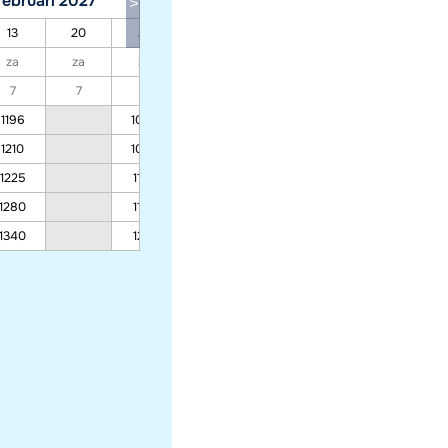
februari 2027
maart 2027
13
20
27
06
13
20
27
za
za
za
za
za
za
za
7
7
7
7
7
7
7
1196
1083
1036
871
904
1210
1094
1047
880
914
1225
1106
1058
890
925
1280
1156
1105
930
966
1340
1210
1157
973
1011