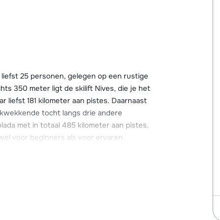
r liefst 25 personen, gelegen op een rustige
s 350 meter ligt de skilift Nives, die je het
 liefst 181 kilometer aan pistes. Daarnaast
ukwekkende tocht langs drie andere
ada met in totaal 485 kilometer aan pistes.
wel voor beginners als voor ervaren
 je bij het chalet gebruikmaken van de
maar goed voorzien. Je vindt er o.a. een
kels.