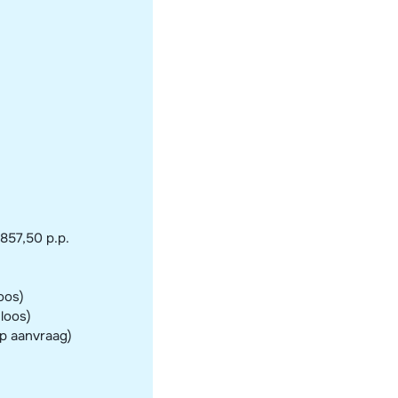
 857,50 p.p.
oos)
eloos)
op aanvraag)