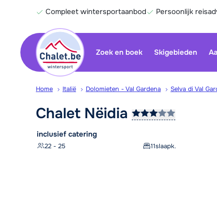
Compleet wintersportaanbod
Persoonlijk reisad
Zoek en boek
Skigebieden
Aa
Home
Italië
Dolomieten - Val Gardena
Selva di Val Ga
Chalet
Nëidia
inclusief catering
22 - 25
11
slaapk.