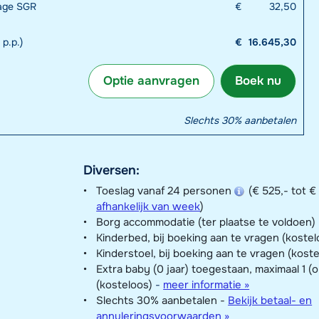
rage SGR
€
32,50
 p.p.)
€
16.645,30
Optie aanvragen
Boek nu
Slechts 30% aanbetalen
Diversen:
Toeslag vanaf 24 personen
(€ 525,- tot €
afhankelijk van week
)
Borg accommodatie (ter plaatse te voldoen)
Kinderbed, bij boeking aan te vragen (kostel
Kinderstoel, bij boeking aan te vragen (kost
Extra baby (0 jaar) toegestaan, maximaal 1 (
(kosteloos)
-
meer informatie »
Slechts 30% aanbetalen -
Bekijk betaal- en
annuleringsvoorwaarden »