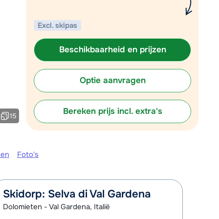
Plan een terugbelverzoek
Excl. skipas
r vandaag om 09:00 uur.
Chat met wintersportspecialist
Beschikbaarheid en prijzen
Bel ons via 03 3037838
Optie aanvragen
Bereken prijs incl. extra's
15
ken
Foto's
Skidorp: Selva di Val Gardena
Dolomieten - Val Gardena, Italië