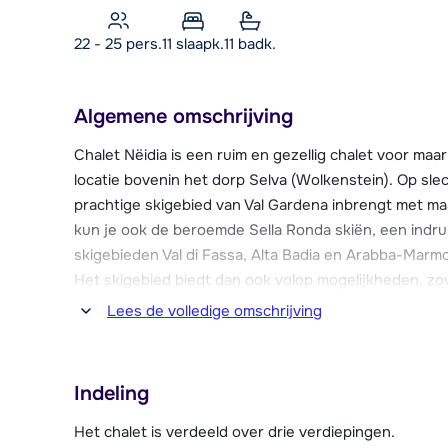
22 - 25 pers.
11
slaapk.
11 badk.
Algemene omschrijving
Chalet Nëidia is een ruim en gezellig chalet voor maa
locatie bovenin het dorp Selva (Wolkenstein). Op slecht
prachtige skigebied van Val Gardena inbrengt met maar
kun je ook de beroemde Sella Ronda skiën, een indr
skigebieden Val di Fassa, Alta Badia en Arabba-Marmol
Het skigebied biedt dan ook volop mogelijkheden, zo
wintersporter. Na een heerlijke dag in de sneeuw kun
Lees de volledige omschrijving
skiberging en er is parkeergelegenheid bij het chalet.
Het centrum van Selva (Wolkenstein) is kleinschalig, 
Indeling
supermarkt, enkele restaurants, winkels en sportwin
Het chalet is verdeeld over drie verdiepingen.