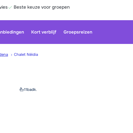
vies
Beste keuze voor groepen
nbiedingen
Kort verblijf
Groepsreizen
rdena
Chalet Nëidia
Onze klan
gesloten.
gebruiken
11
badk.
Be