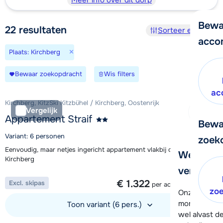
Meer info over dit dorp
Bewa
22
resultaten
Sorteer en filter
acco
×
Plaats: Kirchberg
Bewaar zoekopdracht
Wis filters
ac
Kirchberg, KitzSki Kitzbühel / Kirchberg, Oostenrijk
Vergelijk
Appartement Straif
Bewa
Variant: 6 personen
zoek
Eenvoudig, maar netjes ingericht appartement vlakbij centrum
We helpe
Kirchberg
verder!
1 week vanaf
€ 1.322
Excl. skipas
per accommodatie
zo
Onze klanten
moment hela
Toon variant (6 pers.)
wel alvast d