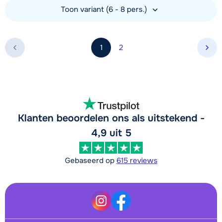
Toon variant (6 - 8 pers.)
Bekijk accommodatie
1
2
Vol
Klanten beoordelen ons als uitstekend -
4,9 uit 5
Gebaseerd op
615 reviews