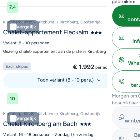
gebruiken:
Bekijk accommodatie
7,4
cont
Kirchberg, KitzSki Kitzbühel / Kirchberg, Oostenrijk
Vergelijk
Chalet-appartement Fleckalm
in
Variant: 8 - 10 personen
Gezellig chalet-appartement aan de piste in Kirchberg
1 week vanaf
What
€ 1.992
Excl. skipas
per accommodatie
Toon variant (8 - 10 pers.)
ter
Bekijk accommodatie
Morgen om 0
10
beschikbaar:
Kirchberg, KitzSki Kitzbühel / Kirchberg, Oostenrijk
Vergelijk
winte
Chalet Kirchberg am Bach
Be
Variant: 16 - 18 personen - Zondag t/m zondag