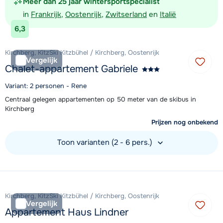
Meer dan 25 jaar wintersportspecialist
in
Frankrijk
,
Oostenrijk
,
Zwitserland
en
Italië
6,3
Kirchberg, KitzSki Kitzbühel / Kirchberg, Oostenrijk
Vergelijk
Chalet-appartement Gabriele
Variant: 2 personen - Rene
Centraal gelegen appartementen op 50 meter van de skibus in
Kirchberg
Prijzen nog onbekend
Toon varianten (2 - 6 pers.)
Bekijk accommodatie
Kirchberg, KitzSki Kitzbühel / Kirchberg, Oostenrijk
Vergelijk
Appartement Haus Lindner