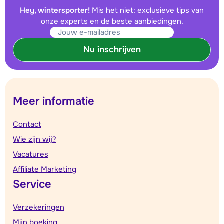
Hey, wintersporter!
Mis het niet: exclusieve tips van
onze experts en de beste aanbiedingen.
Nu inschrijven
Meer informatie
Contact
Wie zijn wij?
Vacatures
Affiliate Marketing
Service
Verzekeringen
Mijn boeking