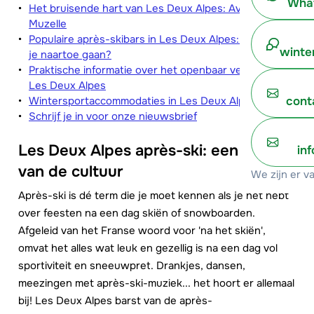
What
Het bruisende hart van Les Deux Alpes: Avenue de la
Muzelle
Populaire après-skibars in Les Deux Alpes: waar moet
winte
je naartoe gaan?
Praktische informatie over het openbaar vervoer in
Les Deux Alpes
Wintersportaccommodaties in Les Deux Alpes
cont
Schrijf je in voor onze nieuwsbrief
Les Deux Alpes après-ski: een deel
in
van de cultuur
We zijn er v
Après-ski is dé term die je moet kennen als je het hebt
over feesten na een dag skiën of snowboarden.
Afgeleid van het Franse woord voor 'na het skiën',
omvat het alles wat leuk en gezellig is na een dag vol
sportiviteit en sneeuwpret. Drankjes, dansen,
meezingen met après-ski-muziek... het hoort er allemaal
bij! Les Deux Alpes barst van de après-