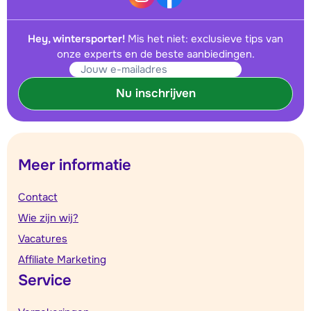
Hey, wintersporter!
Mis het niet: exclusieve tips van
onze experts en de beste aanbiedingen.
Nu inschrijven
Meer informatie
Contact
Wie zijn wij?
Vacatures
Affiliate Marketing
Service