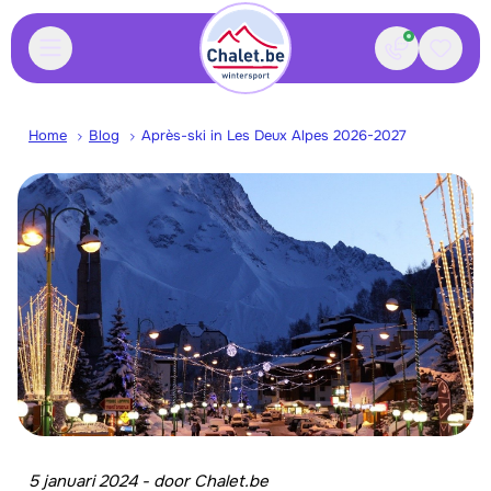
Contact
Bewaa
Home
Blog
Après-ski in Les Deux Alpes 2026-2027
5 januari 2024
-
door
Chalet.be