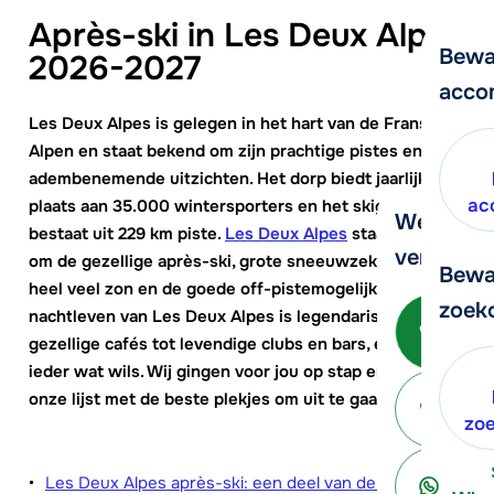
Après-ski in Les Deux Alpes
Bewa
2026-2027
acco
Les Deux Alpes is gelegen in het hart van de Franse
Alpen en staat bekend om zijn prachtige pistes en
adembenemende uitzichten. Het dorp biedt jaarlijks
ac
plaats aan 35.000 wintersporters en het skigebied
We helpe
bestaat uit 229 km piste.
Les Deux Alpes
staat bekend
verder!
om de gezellige après-ski, grote sneeuwzekerheid,
Bewa
heel veel zon en de goede off-pistemogelijkheden. Het
zoek
nachtleven van Les Deux Alpes is legendarisch. Van
Be
gezellige cafés tot levendige clubs en bars, er is voor
ieder wat wils. Wij gingen voor jou op stap en geven
onze lijst met de beste plekjes om uit te gaan.
ter
zo
Les Deux Alpes après-ski: een deel van de cultuur