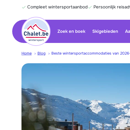
Compleet wintersportaanbod
Persoonlijk reisad
Zoek en boek
Skigebieden
Aa
Home
Blog
Beste wintersportaccommodaties van 2026