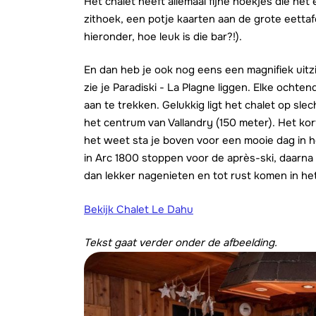
Het chalet heeft allemaal fijne hoekjes die het
zithoek, een potje kaarten aan de grote eettaf
hieronder, hoe leuk is die bar?!).
En dan heb je ook nog eens een magnifiek uitzi
zie je Paradiski - La Plagne liggen. Elke ocht
aan te trekken. Gelukkig ligt het chalet op sle
het centrum van Vallandry (150 meter). Het ko
het weet sta je boven voor een mooie dag in 
in Arc 1800 stoppen voor de après-ski, daarna
dan lekker nagenieten en tot rust komen in het
Bekijk Chalet Le Dahu
Tekst gaat verder onder de afbeelding.