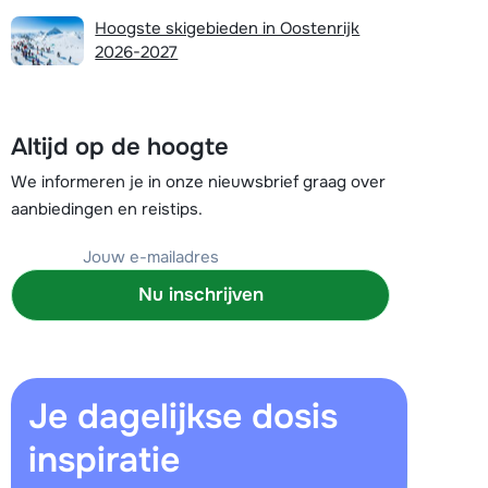
Plan een terugbelverzoek
Hoogste skigebieden in Oostenrijk
2026-2027
r vandaag om 10:00 uur.
Chat met wintersportspecialist
Altijd op de hoogte
Bel ons via 03 3037838
We informeren je in onze nieuwsbrief graag over
aanbiedingen en reistips.
Nu inschrijven
Je dagelijkse dosis
inspiratie