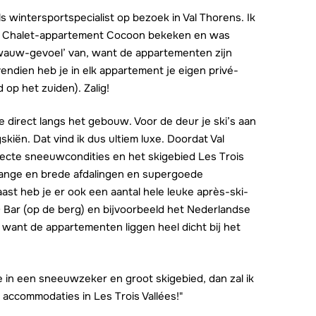
als wintersportspecialist op bezoek in Val Thorens. Ik
n Chalet-appartement Cocoon bekeken en was
‘wauw-gevoel’ van, want de appartementen zijn
endien heb je in elk appartement je eigen privé-
d op het zuiden). Zalig!
te direct langs het gebouw. Voor de deur je ski’s aan
kiën. Dat vind ik dus ultiem luxe. Doordat Val
erfecte sneeuwcondities en het skigebied Les Trois
e lange en brede afdalingen en supergoede
aast heb je er ook een aantal hele leuke après-ski-
 Bar (op de berg) en bijvoorbeeld het Nederlandse
 want de appartementen liggen heel dicht bij het
 in een sneeuwzeker en groot skigebied, dan zal ik
 accommodaties in Les Trois Vallées!"