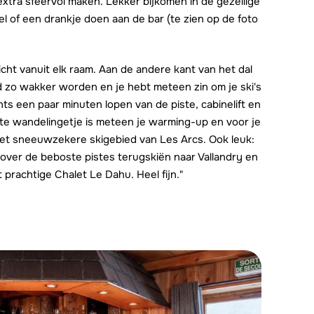
 extra sfeervol maken. Lekker bijkomen in de gezellige
el of een drankje doen aan de bar (te zien op de foto
cht vanuit elk raam. Aan de andere kant van het dal
end zo wakker worden en je hebt meteen zin om je ski's
chts een paar minuten lopen van de piste, cabinelift en
rte wandelingetje is meteen je warming-up en voor je
het sneeuwzekere skigebied van Les Arcs. Ook leuk:
 over de beboste pistes terugskiën naar Vallandry en
 prachtige Chalet Le Dahu. Heel fijn."