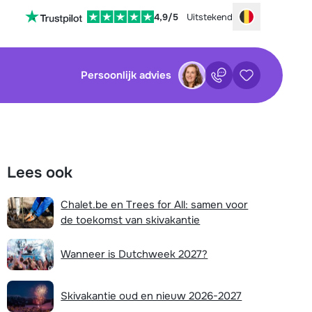
4,9/5
Uitstekend
Choose your
Persoonlijk advies
Contact
Bewaarde ac
sluiten
sluiten
×
×
Lees ook
tenservice is op dit moment helaas
Nog geen bewaarde accommodaties
 Je kan wel alvast de volgende opties
Chalet.be en Trees for All: samen voor
:
de toekomst van skivakantie
waarde zoekopdrachten
Vul het contactformulier in
Wanneer is Dutchweek 2027?
Mail naar info@chalet.be
Nog geen bewaarde zoekopdrachten
Stuur een WhatsApp-bericht
Skivakantie oud en nieuw 2026-2027