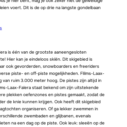
Als je hier bent, mag je ook zeker niet de geweldige
eien voert. Dit is de op drie na langste gondelbaan
rs
alera is één van de grootste aaneengesloten
! Hier kan je eindeloos skiën. Dit skigebied is
aar ook gevorderden, snowboarders en freeriders
verse piste- en off-piste mogelijkheden. Flilms-Laax-
 van ruim 3.000 meter hoog. De pistes zijn altijd in
lims-Laax-Falera staat bekend om zijn uitstekende
dere plekken oefenzones en pistes gemaakt, zodat de
er de knie kunnen krijgen. Ook heeft dit skigebied
 dagtochten organiseren. Of ga lekker zwemmen in
rschillende zwembaden en glijbanen, evenals
eten na een dag op de piste. Ook leuk: sleeën op de