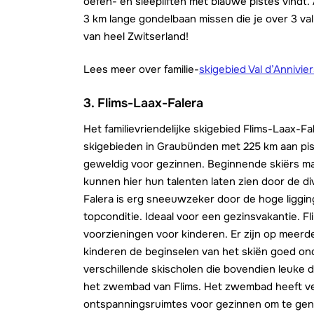
oefen- en sleepliften met blauwe pistes vindt. 
3 km lange gondelbaan missen die je over 3 vall
van heel Zwitserland!
Lees meer over familie-
skigebied Val d’Annivie
3.
Flims-Laax-Falera
Het familievriendelijke skigebied Flims-Laax-F
skigebieden in Graubünden met 225 km aan piste
geweldig voor gezinnen. Beginnende skiërs m
kunnen hier hun talenten laten zien door de di
Falera is erg sneeuwzeker door de hoge ligging
topconditie. Ideaal voor een gezinsvakantie. F
voorzieningen voor kinderen. Er zijn op meer
kinderen de beginselen van het skiën goed ond
verschillende skischolen die bovendien leuke
het zwembad van Flims. Het zwembad heeft ve
ontspanningsruimtes voor gezinnen om te geni