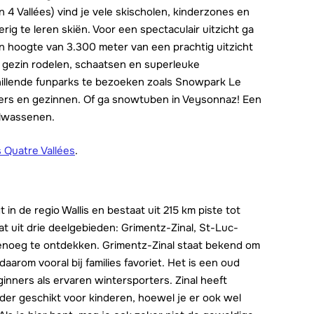
 4 Vallées) vind je vele skischolen, kinderzones en
erig te leren skiën. Voor een spectaculair uitzicht ga
n hoogte van 3.300 meter van een prachtig uitzicht
e gezin rodelen, schaatsen en superleuke
hillende funparks te bezoeken zoals Snowpark Le
ners en gezinnen. Of ga snowtuben in Veysonnaz! Een
olwassenen.
 Quatre Vallées
.
 in de regio Wallis en bestaat uit 215 km piste tot
t uit drie deelgebieden: Grimentz-Zinal, St-Luc-
 genoeg te ontdekken. Grimentz-Zinal staat bekend om
daarom vooral bij families favoriet. Het is een oud
nners als ervaren wintersporters. Zinal heeft
der geschikt voor kinderen, hoewel je er ook wel