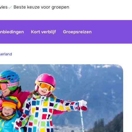
vies
Beste keuze voor groepen
nbiedingen
Kort verblijf
Groepsreizen
serland
Be