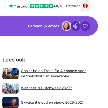
4,9/5
Uitstekend
Choose your
Persoonlijk advies
Contact
Bewaarde ac
sluiten
sluiten
×
×
Lees ook
Nog geen bewaarde accommodaties
Bel ons via 03 3037838
Chalet.be en Trees for All: samen voor
Plan een terugbelverzoek
de toekomst van skivakantie
waarde zoekopdrachten
Stuur een WhatsApp-bericht
Wanneer is Dutchweek 2027?
Nog geen bewaarde zoekopdrachten
Chat met wintersportspecialist
Skivakantie oud en nieuw 2026-2027