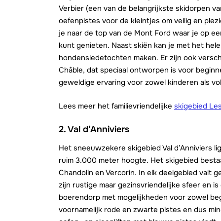
Verbier (een van de belangrijkste skidorpen van
oefenpistes voor de kleintjes om veilig en plezi
je naar de top van de Mont Ford waar je op ee
kunt genieten. Naast skiën kan je met het hel
hondensledetochten maken. Er zijn ook versc
Châble, dat speciaal ontworpen is voor begin
geweldige ervaring voor zowel kinderen als v
Lees meer het familievriendelijke
skigebied Les
2.
Val d’Anniviers
Het sneeuwzekere skigebied Val d’Anniviers ligt
ruim 3.000 meter hoogte. Het skigebied bestaa
Chandolin en Vercorin. In elk deelgebied valt
zijn rustige maar gezinsvriendelijke sfeer en is 
boerendorp met mogelijkheden voor zowel begi
voornamelijk rode en zwarte pistes en dus min