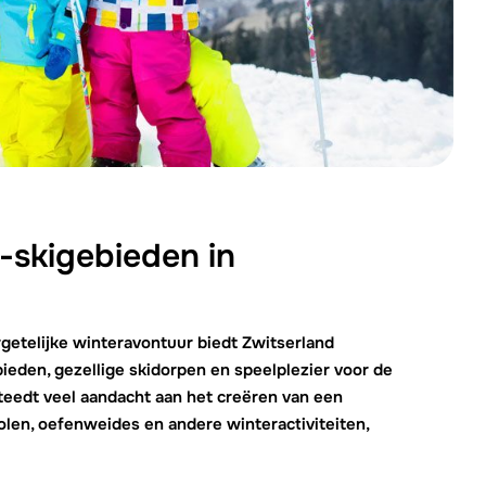
We zijn er
e-skigebieden in
rgetelijke winteravontuur biedt Zwitserland
ieden, gezellige skidorpen en speelplezier voor de
teedt veel aandacht aan het creëren van een
len, oefenweides en andere winteractiviteiten,