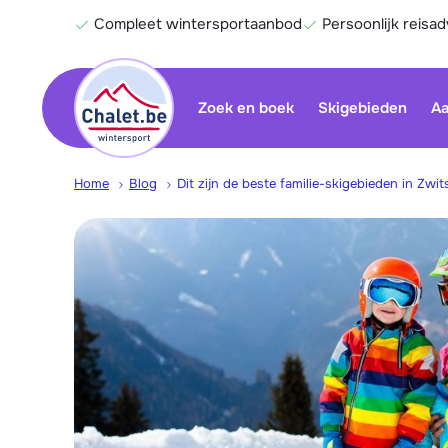
Compleet wintersportaanbod
Persoonlijk reisad
Zoek en boek
Skigebieden
Aa
Home
Blog
Dit zijn de beste familie-skigebieden in Zwit