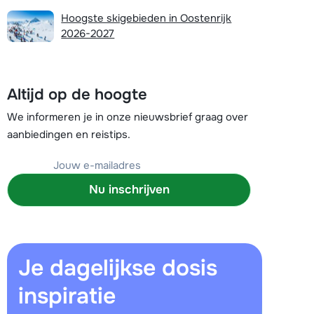
Vul het contactformulier in
Hoogste skigebieden in Oostenrijk
2026-2027
Mail naar info@chalet.be
 vandaag tot 17:30 uur.
Altijd op de hoogte
We informeren je in onze nieuwsbrief graag over
aanbiedingen en reistips.
Nu inschrijven
Je dagelijkse dosis
inspiratie