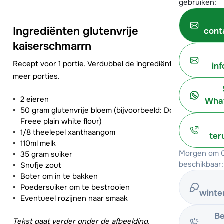
gebruiken:
Ingrediënten glutenvrije
cont
kaiserschmarrn
Recept voor 1 portie. Verdubbel de ingrediënten voor
in
meer porties.
2 eieren
What
50 gram glutenvrije bloem (bijvoorbeeld: Doves Farm
Freee plain white flour)
1/8 theelepel xanthaangom
ter
110ml melk
Morgen om 0
35 gram suiker
beschikbaar:
Snufje zout
Boter om in te bakken
Poedersuiker om te bestrooien
winte
Eventueel rozijnen naar smaak
Be
Tekst gaat verder onder de afbeelding.