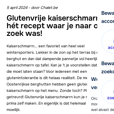
5 april 2024
-
door
Chalet.be
Bewa
Glutenvrije kaiserschmarrn;
acco
hét recept waar je naar op
zoek was!
Kaiserschmarrn... een favoriet van heel veel
ac
wintersporters. Lekker in de zon op het terras bij een
berghut en dan dat dampende pannetje vol heerlijke
Bewa
kaiserschmarrn op tafel. Kan je 't je voorstellen dat je
zoek
die moet laten staan? Voor iedereen met een
glutenintolerantie is dit helaas realiteit. De meeste
We helpe
Oostenrijkse berghutten hebben geen glutenvrije
verder!
kaiserschmarrn op het menu. Zonde toch? Maar, niet
getreurd! Glutenvrije kaiserschmarrn kun je namelijk
zo
Onze klanten
prima zelf maken. En eigenlijk is dat helemaal niet
moment hela
moeilijk.
wel alvast d