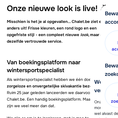
Onze nieuwe look is live! 🎉
Bewa
acco
Misschien is het je al opgevallen... Chalet.be ziet er
anders uit! Frisse kleuren, een rond logo en een
opgefriste stijl - een compleet nieuwe
look
, maar met
dezelfde vertrouwde service.
ac
Van boekingsplatform naar
Bewa
wintersportspecialist
zoek
Als wintersportspecialist hebben we één doel:
jou een
We helpe
zorgeloze en onvergetelijke skivakantie bezorgen.
verder!
Ruim 25 jaar geleden lanceerden we daarvoor
Chalet.be. Een handig boekingsplatform. Maar inmiddels
zo
Onze klanten
zijn we veel meer dan dat.
moment hela
wel alvast d