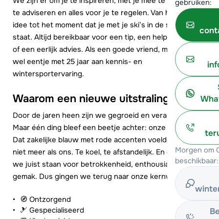
We zijn er om je te inspireren, met je mee te denken, je
gebruiken:
te adviseren en alles voor je te regelen. Van het eerste
idee tot het moment dat je met je ski’s in de sneeuw
cont
staat. Altijd bereikbaar voor een tip, een helpende hand
of een eerlijk advies. Als een goede vriend, maar dan
wel eentje met 25 jaar aan kennis- en
in
wintersportervaring.
Waarom een nieuwe uitstraling?
What
Door de jaren heen zijn we gegroeid en veranderd.
Maar één ding bleef een beetje achter: onze uitstraling.
ter
Dat zakelijke blauw met rode accenten voelde gewoon
Morgen om 0
niet meer als ons. Te koel, te afstandelijk. En dat terwijl
beschikbaar:
we juist staan voor betrokkenheid, enthousiasme en
gemak. Dus gingen we terug naar onze kernwaarden:
winte
🧭 Ontzorgend
🎿 Gespecialiseerd
Be