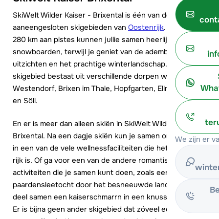
SkiWelt Wilder Kaiser - Brixental is één van de grootste
cont
aaneengesloten skigebieden van
Oostenrijk
. Met ruim
280 km aan pistes kunnen jullie samen heerlijk skiën of
snowboarden, terwijl je geniet van de adembenemende
in
uitzichten en het prachtige winterlandschap. Het
skigebied bestaat uit verschillende dorpen waaronder:
What
Westendorf, Brixen im Thale, Hopfgarten, Ellmau, Itter
en Söll.
ter
En er is meer dan alleen skiën in SkiWelt Wilder Kaiser-
Brixental. Na een dagje skiën kun je samen ontspannen
We zijn er v
in een van de vele wellnessfaciliteiten die het skigebied
rijk is. Of ga voor een van de andere romantische
winte
activiteiten die je samen kunt doen, zoals een
paardensleetocht door het besneeuwde landschap. Of
Be
deel samen een kaiserschmarrn in een knusse berghut.
Er is bijna geen ander skigebied dat zóveel eettentjes