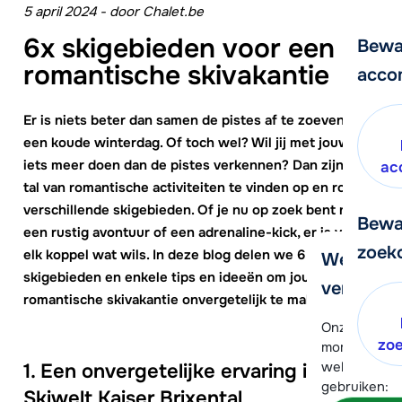
5 april 2024
-
door
Chalet.be
6x skigebieden voor een
Bewa
romantische skivakantie
acco
Er is niets beter dan samen de pistes af te zoeven op
een koude winterdag. Of toch wel? Wil jij met jouw lief
iets meer doen dan de pistes verkennen? Dan zijn er
ac
tal van romantische activiteiten te vinden op en rond
verschillende skigebieden. Of je nu op zoek bent naar
Bewa
een rustig avontuur of een adrenaline-kick, er is voor
zoek
elk koppel wat wils. In deze blog delen we 6
We helpe
skigebieden en enkele tips en ideeën om jouw
verder!
romantische skivakantie onvergetelijk te maken.
Onze klanten
zo
moment hela
wel alvast d
1. Een onvergetelijke ervaring in
gebruiken:
Skiwelt Kaiser Brixental