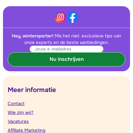
Hey, wintersporter!
Mis het niet: exclusieve tips van
onze experts en de beste aanbiedingen.
Nu inschrijven
Meer informatie
Contact
Wie zijn wij?
Vacatures
Affiliate Marketing