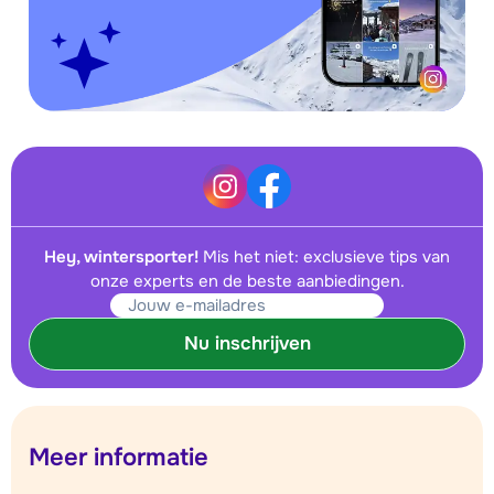
Hey, wintersporter!
Mis het niet: exclusieve tips van
onze experts en de beste aanbiedingen.
Nu inschrijven
Meer informatie