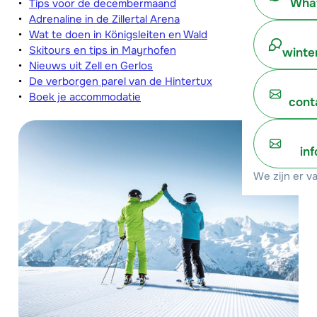
What
Tips voor de decembermaand
Adrenaline in de Zillertal Arena
Wat te doen in Königsleiten en Wald
Skitours en tips in Mayrhofen
winte
Nieuws uit Zell en Gerlos
De verborgen parel van de Hintertux
Boek je accommodatie
cont
in
We zijn er v