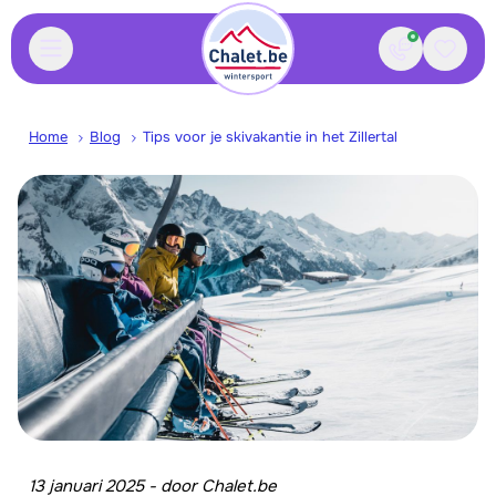
Contact
Bewaa
Home
Blog
Tips voor je skivakantie in het Zillertal
13 januari 2025
-
door
Chalet.be