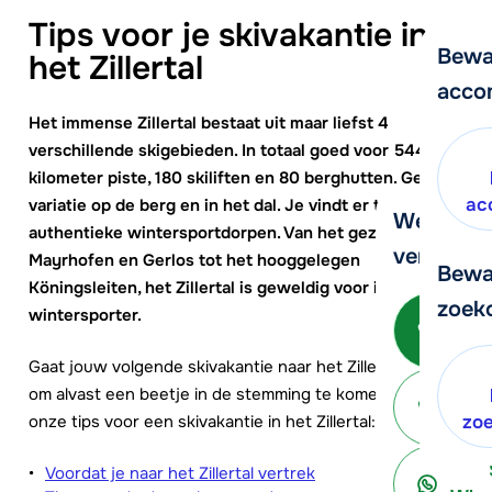
Tips voor je skivakantie in
Bewa
het Zillertal
acco
Het immense Zillertal bestaat uit maar liefst 4
verschillende skigebieden. In totaal goed voor 544
kilometer piste, 180 skiliften en 80 berghutten. Genoeg
ac
variatie op de berg en in het dal. Je vindt er tal van
We helpe
authentieke wintersportdorpen. Van het gezellige
verder!
Mayrhofen en Gerlos tot het hooggelegen
Bewa
Köningsleiten, het Zillertal is geweldig voor iedere
zoek
wintersporter.
Be
Gaat jouw volgende skivakantie naar het Zillertal? Tijd
om alvast een beetje in de stemming te komen. Bekijk
ter
onze tips voor een skivakantie in het Zillertal:
zo
Voordat je naar het Zillertal vertrek