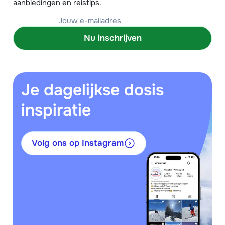
aanbiedingen en reistips.
Nu inschrijven
Je dagelijkse dosis
inspiratie
Volg ons op Instagram