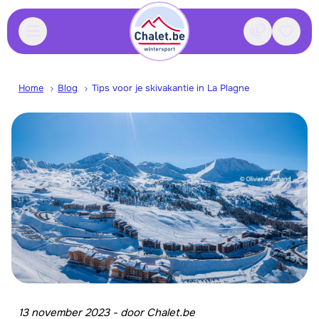
Contact
Bewaa
Home
Blog
Tips voor je skivakantie in La Plagne
13 november 2023
-
door
Chalet.be