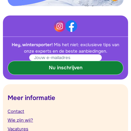
Hey, wintersporter!
Mis het niet: exclusieve tips van
onze experts en de beste aanbiedingen.
Nu inschrijven
Meer informatie
Contact
Wie zijn wij?
Vacatures