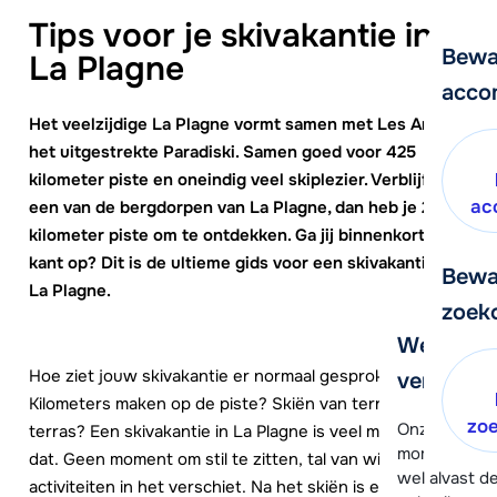
Tips voor je skivakantie in
Bewa
La Plagne
acco
Het veelzijdige La Plagne vormt samen met Les Arcs
het uitgestrekte Paradiski. Samen goed voor 425
kilometer piste en oneindig veel skiplezier. Verblijf je in
ac
een van de bergdorpen van La Plagne, dan heb je 225
kilometer piste om te ontdekken. Ga jij binnenkort die
kant op? Dit is de ultieme gids voor een skivakantie in
Bewa
La Plagne.
zoek
We helpe
Hoe ziet jouw skivakantie er normaal gesproken uit?
verder!
Kilometers maken op de piste? Skiën van terras naar
zo
Onze klanten
terras? Een skivakantie in La Plagne is veel meer dan
moment hela
dat. Geen moment om stil te zitten, tal van winterse
wel alvast d
activiteiten in het verschiet. Na het skiën is er nog van