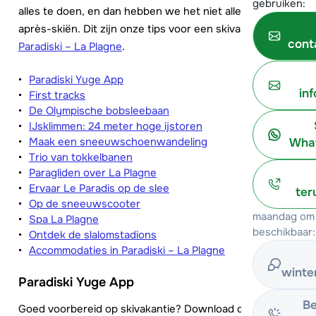
gebruiken:
alles te doen, en dan hebben we het niet alleen over
après-skiën. Dit zijn onze tips voor een skivakantie in
cont
Paradiski – La Plagne
.
Paradiski Yuge App
in
First tracks
De Olympische bobsleebaan
IJsklimmen: 24 meter hoge ijstoren
Maak een sneeuwschoenwandeling
What
Trio van tokkelbanen
Paragliden over La Plagne
Ervaar Le Paradis op de slee
ter
Op de sneeuwscooter
maandag om 
Spa La Plagne
beschikbaar:
Ontdek de slalomstadions
Accommodaties in Paradiski – La Plagne
winte
Paradiski Yuge App
Be
Goed voorbereid op skivakantie? Download de
Paradiski