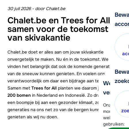
30 juli 2026
-
door
Chalet.be
Bewa
Chalet.be en Trees for All:
acco
samen voor de toekomst
van skivakantie
Chalet.be doet er alles aan om jouw skivakantie
ac
onvergetelijk te maken. Nu én in de toekomst. We
vinden het belangrijk dat ook de komende generaties
Bewa
van de sneeuw kunnen genieten. En voelen ons
zoek
verantwoordelijk om daar een bijdrage aan te leveren.
We helpe
Samen met
Trees for All
planten we daarom jaarlijks
verder!
200 bomen
in Nederland en Indonesië. Zo dragen we
een boompje bij aan een gezonder klimaat, zodat de
Onze klanten
generaties na ons net zo van de bergen kunnen
zo
moment hela
genieten als wij nu doen.
wel alvast d
gebruiken: