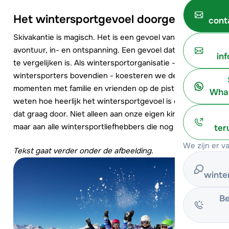
Het wintersportgevoel doorgeven
cont
Skivakantie is magisch. Het is een gevoel van vrijheid,
avontuur, in- en ontspanning. Een gevoel dat met niks
in
te vergelijken is. Als wintersportorganisatie - en
wintersporters bovendien - koesteren we de
momenten met familie en vrienden op de pistes. We
What
weten hoe heerlijk het wintersportgevoel is en geven
dat graag door. Niet alleen aan onze eigen kinderen,
maar aan alle wintersportliefhebbers die nog komen.
ter
We zijn er v
Tekst gaat verder onder de afbeelding.
winte
Be