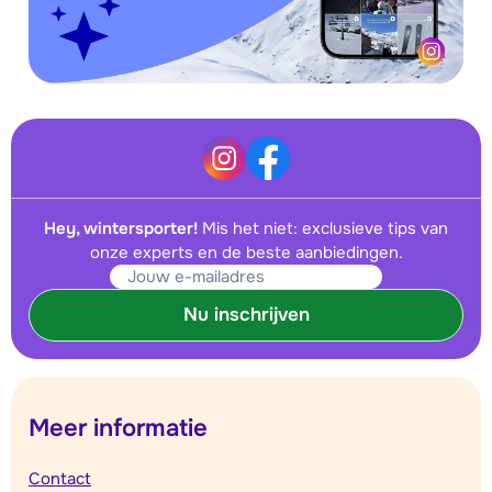
Hey, wintersporter!
Mis het niet: exclusieve tips van
onze experts en de beste aanbiedingen.
Nu inschrijven
Meer informatie
Contact