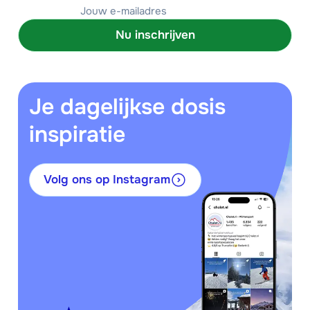
Nu inschrijven
Je dagelijkse dosis
inspiratie
Volg ons op Instagram