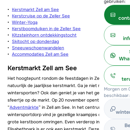
gebruiken:
Kerstmarkt Zell am See
Kerstcruise op de Zeller See
cont
Winter-Yoga
Kerstboomduiken in de Zeller See
Kitzsteinhorn ontdekkingstocht
in
Skitocht op donderdag
Sneeuwschoenwandelen
Accommodaties Zell am See
What
Kerstmarkt Zell am See
Het hoogtepunt rondom de feestdagen in Zell am See is
ter
natuurlijk de jaarlijkse kerstmarkt. Ga je niet met kerst
Morgen om 0
wintersporten? Ook dan geniet je van het gezellige
beschikbaar:
sfeertje op de markt. Op 20 november opent de
“
Adventmärkte
” in Zell am See. In het centrum van het
winte
wintersportdorp vind je gezellige kraampjes die de
grote kerstboom omringen. Even verderop in het
Be
Elisabethpark is er ook een kerstmarkt. Deze opent een