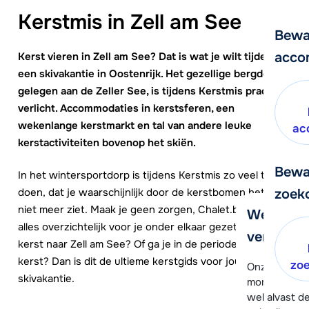
Kerstmis in Zell am See
Bewa
acco
Kerst vieren in Zell am See? Dat is wat je wilt tijdens
een skivakantie in Oostenrijk. Het gezellige bergdorp,
gelegen aan de Zeller See, is tijdens Kerstmis prachtig
verlicht. Accommodaties in kerstsferen, een
wekenlange kerstmarkt en tal van andere leuke
ac
kerstactiviteiten bovenop het skiën.
Bewa
In het wintersportdorp is tijdens Kerstmis zo veel te
doen, dat je waarschijnlijk door de kerstbomen het bos
zoek
niet meer ziet. Maak je geen zorgen, Chalet.be heeft
We helpe
alles overzichtelijk voor je onder elkaar gezet. Ga je met
verder!
kerst naar Zell am See? Of ga je in de periode rondom
kerst? Dan is dit de ultieme kerstgids voor jouw
zo
Onze klanten
skivakantie.
moment hela
wel alvast d