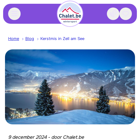
Contact
Bewaa
Home
Blog
Kerstmis in Zell am See
9 december 2024
-
door
Chalet.be