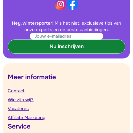
Hey, wintersporter!
Mis het niet: exclusieve tips van
onze experts en de beste aanbiedingen.
Nu inschrijven
Meer informatie
Contact
Wie zijn wij?
Vacatures
Affiliate Marketing
Service