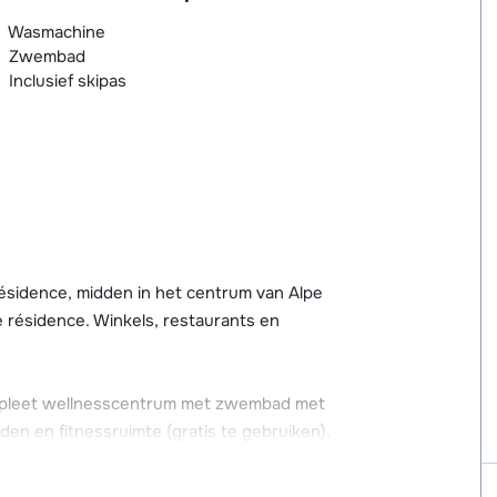
Wasmachine
Zwembad
Inclusief skipas
résidence, midden in het centrum van Alpe
e résidence. Winkels, restaurants en
compleet wellnesscentrum met zwembad met
den en fitnessruimte (gratis te gebruiken).
rgaan zoals massages, en speciale gezichts-