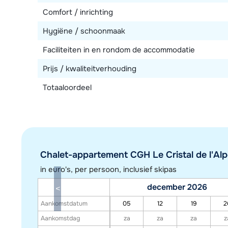
Comfort / inrichting
Hygiëne / schoonmaak
Faciliteiten in en rondom de accommodatie
Prijs / kwaliteitverhouding
Totaaloordeel
Chalet-appartement CGH Le Cristal de l'Alpe
in euro's, per persoon, inclusief skipas
december 2026
Aankomstdatum
05
12
19
2
Aankomstdag
za
za
za
z