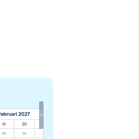
februari 2027
maart 2027
13
20
27
06
13
20
27
za
za
za
za
za
za
za