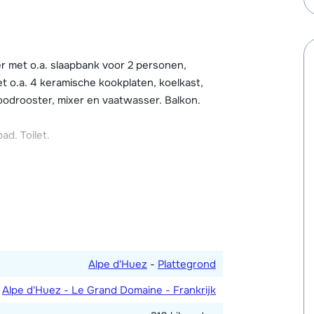
ikbaar (één code per appartement) en er is
.90 meter). Broodjesservice is via de
igen skiberging met skischoenendroger.
 met o.a. slaapbank voor 2 personen,
t o.a. 4 keramische kookplaten, koelkast,
odrooster, mixer en vaatwasser. Balkon.
d. Toilet.
Alpe d'Huez
-
Plattegrond
Alpe d'Huez - Le Grand Domaine - Frankrijk