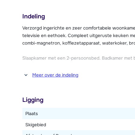
Tevens is in alle appartementen Wi-Fi internet besch
Indeling
een parkeergarage (tegen betaling, maximale hoogte 1
receptie te regelen en elk appartement heeft zijn e
Verzorgd ingerichte en zeer comfortabele woonkamer
televisie en eethoek. Compleet uitgeruste keuken me
combi-magnetron, koffiezetapparaat, waterkoker, bro
Slaapkamer met een 2-persoonsbed. Badkamer met ba
Meer over de indeling
Ligging
Plaats
Skigebied