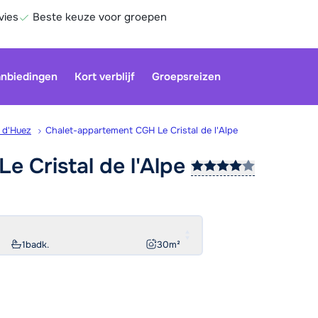
vies
Beste keuze voor groepen
nbiedingen
Kort verblijf
Groepsreizen
 d'Huez
Chalet-appartement CGH Le Cristal de l'Alpe
e Cristal de
l'Alpe
Onze klan
gesloten.
gebruiken
Be
1
badk.
30
m²