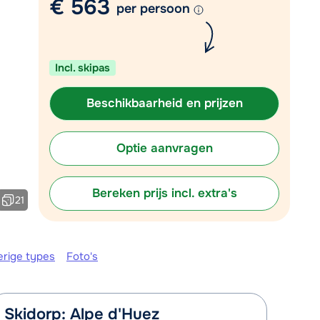
€ 563
per persoon
Plan een terugbelverzoek
r vandaag om 09:00 uur.
Incl. skipas
Chat met wintersportspecialist
Bel ons via 03 3037838
Beschikbaarheid en prijzen
Optie aanvragen
Bereken prijs incl. extra's
21
erige types
Foto's
Skidorp: Alpe d'Huez