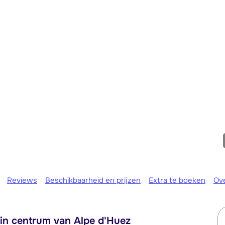
We zijn e
Reviews
Beschikbaarheid en prijzen
Extra te boeken
Ov
 in centrum van Alpe d'Huez