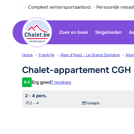
Compleet wintersportaanbod
Persoonlijk reisad
Zoek en boek
Skigebieden
Aa
Home
Frankrijk
Alpe d'Huez - Le Grand Domaine
Alpe
Chalet-appartement CGH L
Erg goed
7 reviews
8,0
Klantwaardering
2 - 4 pers.
2 - 4
1
slaapk.