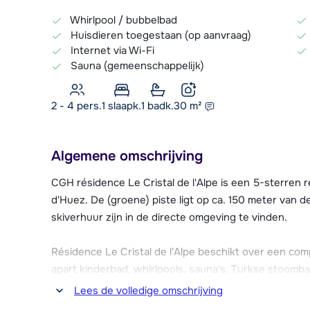
Whirlpool / bubbelbad
Huisdieren toegestaan (op aanvraag)
Internet via Wi-Fi
Sauna (gemeenschappelijk)
2 - 4 pers.
1
slaapk.
1 badk.
30
m²
Algemene omschrijving
CGH résidence Le Cristal de l'Alpe is een 5-sterren 
d'Huez. De (groene) piste ligt op ca. 150 meter van d
skiverhuur zijn in de directe omgeving te vinden.
Résidence Le Cristal de l'Alpe beschikt over een 
apart kinderbad, whirlpools, sauna's, Turkse stoomba
Tegen betaling kun je er allerlei behandelingen onde
Lees de volledige omschrijving
en lichaamsbehandelingen.