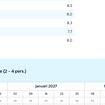
8,3
8,0
8,3
7,7
8,0
 (2 - 4 pers.)
januari 2027
6
02
09
16
23
30
06
a
za
za
za
za
za
za