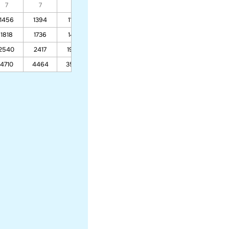
7
7
7
7
7
7
7
1456
1394
1155
1002
937
933
1818
1736
1416
1212
1126
1120
2540
2417
1938
1632
1502
1493
4710
4464
3505
2894
2634
2617