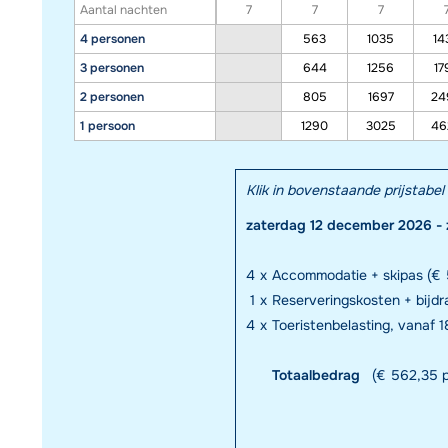
Aantal nachten
7
7
7
4 personen
563
1035
14
3 personen
644
1256
17
2 personen
805
1697
24
1 persoon
1290
3025
46
Klik in bovenstaande prijstab
zaterdag 12 december 2026 -
4
x
Accommodatie + skipas (€ 
1
x
Reserveringskosten + bijd
4
x
Toeristenbelasting, vanaf 18
Totaalbedrag
(€ 562,35 p