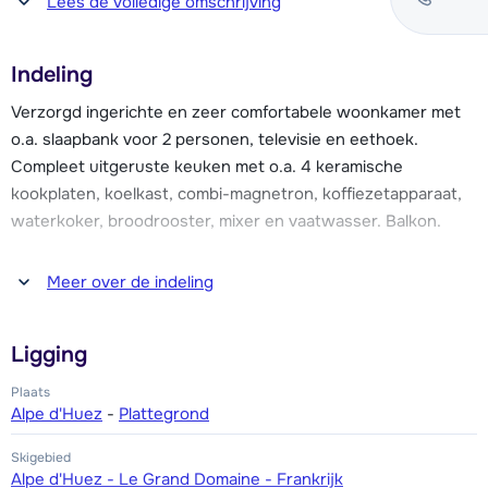
Lees de volledige omschrijving
wellnesscentrum met zwembad met apart kinderbad,
whirlpools, sauna's, Turkse stoombaden en fitnessruimte
Indeling
(gratis te gebruiken). Tegen betaling kun je er allerlei
behandelingen ondergaan zoals massages, en speciale
Verzorgd ingerichte en zeer comfortabele woonkamer met
gezichts- en lichaamsbehandelingen.
o.a. slaapbank voor 2 personen, televisie en eethoek.
Compleet uitgeruste keuken met o.a. 4 keramische
Tevens is in alle appartementen Wi-Fi internet beschikbaar
kookplaten, koelkast, combi-magnetron, koffiezetapparaat,
(één code per appartement) en er is een parkeergarage
waterkoker, broodrooster, mixer en vaatwasser. Balkon.
(tegen betaling, maximale hoogte 1.90 meter).
Broodjesservice is via de receptie te regelen en elk
Twee slaapkamers, waarvan één met een 2-persoonsbed en
Meer over de indeling
appartement heeft zijn eigen skiberging met
één met twee 1-persoonsbedden. Badkamer met bad. Toilet.
skischoenendroger.
Ligging
Plaats
Alpe d'Huez
-
Plattegrond
Skigebied
Alpe d'Huez - Le Grand Domaine - Frankrijk