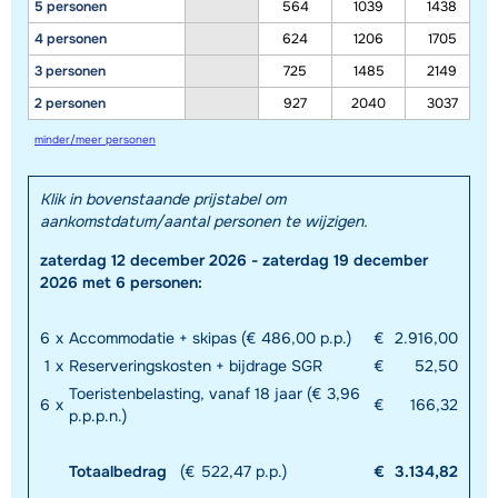
5 personen
564
1039
1438
4 personen
624
1206
1705
3 personen
725
1485
2149
2 personen
927
2040
3037
minder/meer personen
Klik in bovenstaande prijstabel om
aankomstdatum/aantal personen te wijzigen.
zaterdag 12 december 2026 - zaterdag 19 december
2026 met 6 personen:
6
x
Accommodatie + skipas (€ 486,00 p.p.)
€
2.916,00
1
x
Reserveringskosten + bijdrage SGR
€
52,50
Toeristenbelasting, vanaf 18 jaar (€ 3,96
6
x
€
166,32
p.p.p.n.)
Totaalbedrag
(€ 522,47 p.p.)
€
3.134,82