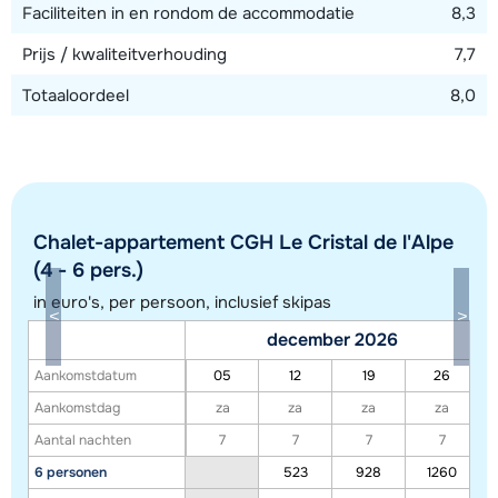
Faciliteiten in en rondom de accommodatie
8,3
Prijs / kwaliteitverhouding
7,7
Totaaloordeel
8,0
Chalet-appartement CGH Le Cristal de l'Alpe
(4 - 6 pers.)
in euro's, per persoon, inclusief skipas
Toon alle accommodaties in dit gebied
december 2026
Deze kaart geeft een indicatie van de ligging van onze accommodaties. De
Aankomstdatum
05
12
19
26
exacte locatie kan enigszins afwijken.
Aankomstdag
za
za
za
za
Aantal nachten
7
7
7
7
6 personen
523
928
1260