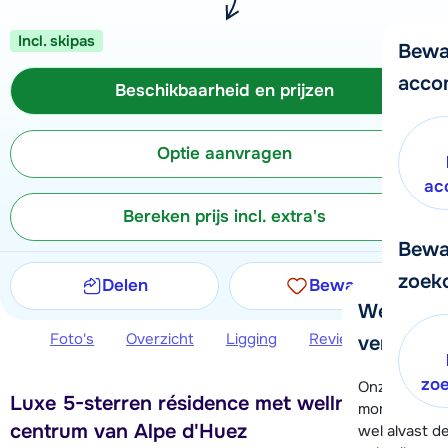
Incl. skipas
Bewa
acco
Beschikbaarheid en prijzen
Optie aanvragen
ac
Bereken prijs incl. extra's
Bewa
zoek
Delen
Bewaren
We helpe
Foto's
Overzicht
Ligging
Reviews
Beschi
verder!
zo
Onze klanten
Luxe 5-sterren résidence met wellness in
moment hela
centrum van Alpe d'Huez
wel alvast d