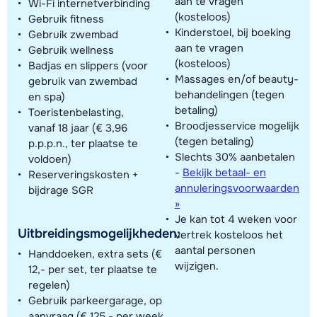
aan te vragen
Wi-Fi internetverbinding
(kosteloos)
Gebruik fitness
Kinderstoel, bij boeking
Gebruik zwembad
aan te vragen
Gebruik wellness
(kosteloos)
Badjas en slippers (voor
Massages en/of beauty-
gebruik van zwembad
behandelingen (tegen
en spa)
betaling)
Toeristenbelasting,
Broodjesservice mogelijk
vanaf 18 jaar (€ 3,96
(tegen betaling)
p.p.p.n., ter plaatse te
Slechts 30% aanbetalen
voldoen)
-
Bekijk betaal- en
Reserveringskosten +
annuleringsvoorwaarden
bijdrage SGR
»
Je kan tot 4 weken voor
Uitbreidingsmogelijkheden:
vertrek kosteloos het
aantal personen
Handdoeken, extra sets (€
wijzigen.
12,- per set, ter plaatse te
regelen)
Gebruik parkeergarage, op
aanvraag (€ 125,- per week,