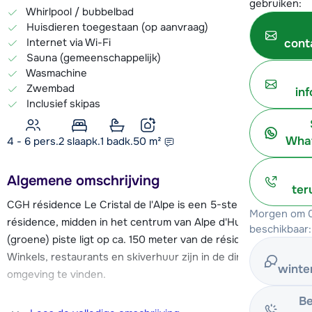
gebruiken:
Whirlpool / bubbelbad
Huisdieren toegestaan (op aanvraag)
Internet via Wi-Fi
cont
Sauna (gemeenschappelijk)
Wasmachine
Zwembad
in
Inclusief skipas
What
4 - 6 pers.
2
slaapk.
1 badk.
50
m²
Algemene omschrijving
ter
CGH résidence Le Cristal de l'Alpe is een 5-sterren
Morgen om 0
résidence, midden in het centrum van Alpe d'Huez. De
beschikbaar:
(groene) piste ligt op ca. 150 meter van de résidence.
Winkels, restaurants en skiverhuur zijn in de directe
winte
omgeving te vinden.
Be
Résidence Le Cristal de l'Alpe beschikt over een compleet