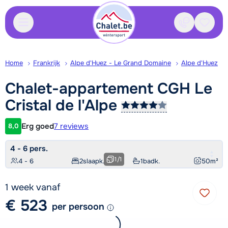
Contact
Bewaa
Home
Frankrijk
Alpe d'Huez - Le Grand Domaine
Alpe d'Huez
Chalet-appartement CGH Le
Cristal de
l'Alpe
Erg goed
7 reviews
8,0
Klantwaardering
4 - 6 pers.
1
/
1
4 - 6
2
slaapk.
1
badk.
50
m²
1 week vanaf
€ 523
per persoon