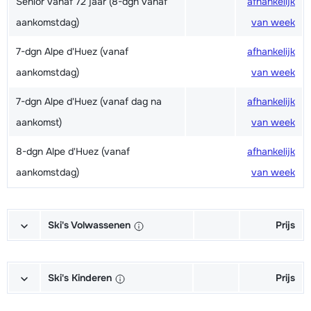
Senior vanaf 72 jaar (8-dgn vanaf
afhankelijk
aankomstdag)
van week
7-dgn Alpe d'Huez (vanaf
afhankelijk
aankomstdag)
van week
7-dgn Alpe d'Huez (vanaf dag na
afhankelijk
aankomst)
van week
8-dgn Alpe d'Huez (vanaf
afhankelijk
aankomstdag)
van week
Ski's Volwassenen
Prijs
Excellent (Excellence) Ski's +
afhankelijk
Schoenen + Stokken (6/7 dagen)
van week
Ski's Kinderen
Prijs
Excellent (Excellence) Ski's +
afhankelijk
Kampioen (Champion) Ski's +
afhankelijk