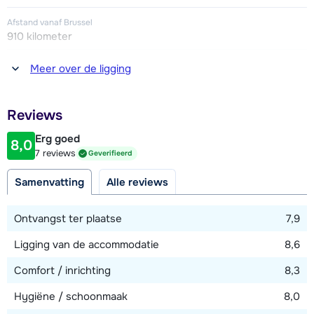
Afstand vanaf Brussel
910 kilometer
Afstand tot winkel(s)
Meer over de ligging
100 - 200 meter
Afstand tot restaurant of bar
Reviews
100 - 200 meter
Erg goed
8,0
Afstand tot piste
7 reviews
Geverifieerd
100 - 200 meter
Samenvatting
Alle reviews
Afstand tot skilift
400 - 500 meter
Ontvangst ter plaatse
7,9
Ligging van de accommodatie
8,6
Bekijk kaart
Comfort / inrichting
8,3
Hygiëne / schoonmaak
8,0