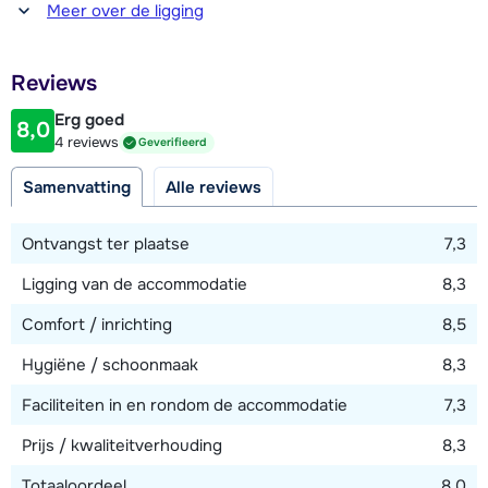
Afstand tot winkel(s)
in het dorp (dichtstbijzijnde op ca. 50 meter).
Meer over de ligging
400 meter
Afstand tot restaurant of bar
Reviews
400 meter
Erg goed
8,0
Afstand tot piste
4 reviews
Geverifieerd
250 meter
Samenvatting
Alle reviews
Afstand tot skilift
250 meter (via skilift)
Ontvangst ter plaatse
7,3
Ligging van de accommodatie
8,3
Bekijk kaart
Comfort / inrichting
8,5
Hygiëne / schoonmaak
8,3
Faciliteiten in en rondom de accommodatie
7,3
Prijs / kwaliteitverhouding
8,3
Totaaloordeel
8,0