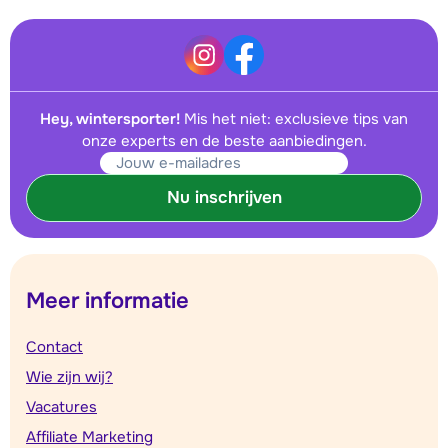
Hey, wintersporter!
Mis het niet: exclusieve tips van
onze experts en de beste aanbiedingen.
Nu inschrijven
Meer informatie
Contact
Wie zijn wij?
Vacatures
Affiliate Marketing