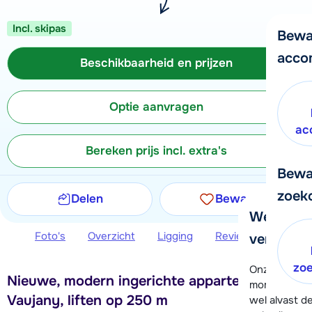
Incl. skipas
Bewa
acco
Beschikbaarheid en prijzen
Optie aanvragen
ac
Bereken prijs incl. extra's
Bewa
zoek
Delen
Bewaren
We helpe
Foto's
Overzicht
Ligging
Reviews
Beschi
verder!
zo
Onze klanten
Nieuwe, modern ingerichte appartementen in
moment hela
Vaujany, liften op 250 m
wel alvast d