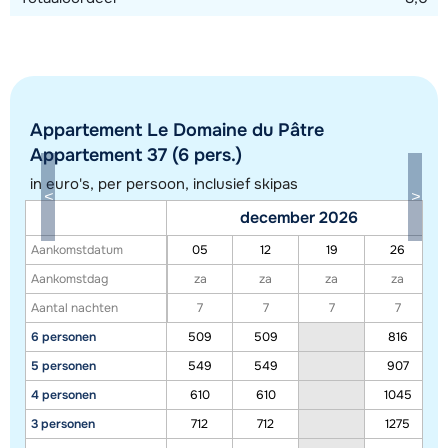
Appartement Le Domaine du Pâtre
Appartement 37 (6 pers.)
in euro's, per persoon, inclusief skipas
Toon alle accommodaties in dit gebied
december 2026
Deze kaart geeft een indicatie van de ligging van onze accommodaties. De
Aankomstdatum
05
12
19
26
exacte locatie kan enigszins afwijken.
Aankomstdag
za
za
za
za
Aantal nachten
7
7
7
7
6 personen
509
509
816
5 personen
549
549
907
4 personen
610
610
1045
3 personen
712
712
1275