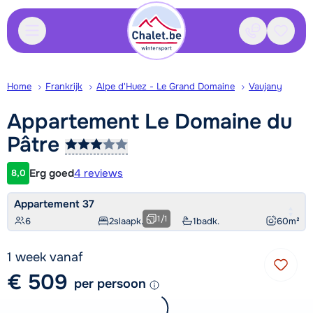
Contact
Bewaa
Home
Frankrijk
Alpe d'Huez - Le Grand Domaine
Vaujany
Appartement Le Domaine du
Pâtre
Erg goed
4 reviews
8,0
Klantwaardering
Appartement 37
1
/
1
6
2
slaapk.
1
badk.
60
m²
1 week vanaf
€ 509
per persoon