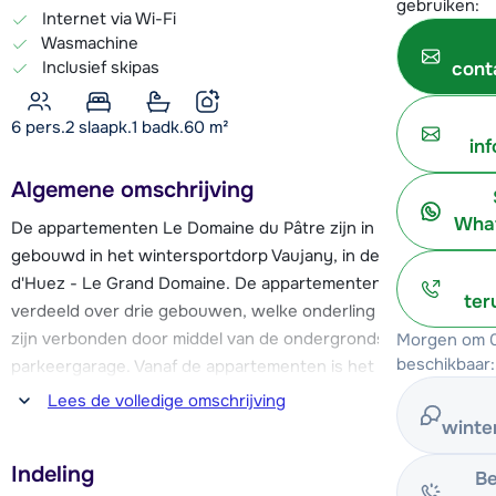
gebruiken:
Internet via Wi-Fi
Wasmachine
Inclusief skipas
cont
6 pers.
2
slaapk.
1 badk.
60
m²
in
Algemene omschrijving
What
De appartementen Le Domaine du Pâtre zijn in 2018
gebouwd in het wintersportdorp Vaujany, in de skiregio Alpe
d'Huez - Le Grand Domaine. De appartementen zijn
ter
verdeeld over drie gebouwen, welke onderling met elkaar
zijn verbonden door middel van de ondergrondse
Morgen om 0
beschikbaar:
parkeergarage. Vanaf de appartementen is het slechts 250
meter lopen naar de cabinelift Vaujany-L'Alpette. Door
Lees de volledige omschrijving
middel van deze en de cabinelift Alpette-Rousses, sta je in
winte
ca. 8 minuten op 2800 meter hoogte! Aangezien er geen
Indeling
pistes in het dorp eindigen, kun je met de Alpette, Villette of
Be