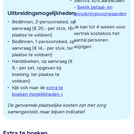
Slechts 30% aanbetalen
-
Bekijk betaal- en
Uitbreidingsmogelijkheden:
annuleringsvoorwaarden
»
Bedlinnen, 2-persoonsbed, op
Je kan tot 4 weken voor
aanvraag (€ 20,- per stuk, ter
vertrek kosteloos het
plaatse te voldoen)
aantal personen
Bedlinnen, 1-persoonsbed, op
wijzigen.
aanvraag (€ 14,- per stuk, ter
plaatse te voldoen)
Handdoeken, op aanvraag (€
9,- per set, opgeven bij
boeking, ter plaatse te
voldoen)
Kijk ook naar de
extra te
boeken mogelijkheden »
De genoemde plaatselijke kosten zijn met zorg
samengesteld, maar blijven indicatief.
Extra te boeken