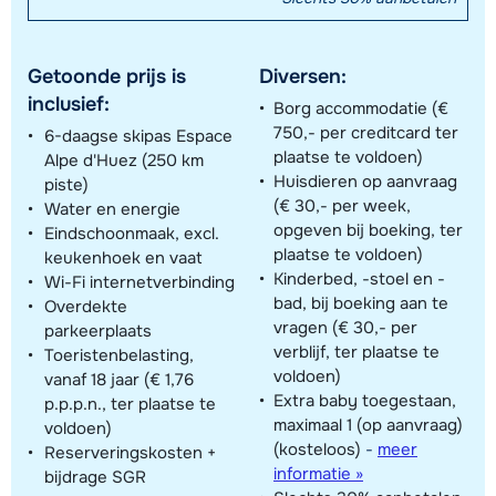
Getoonde prijs is
Diversen:
inclusief:
Borg accommodatie (€
750,- per creditcard ter
6-daagse skipas Espace
plaatse te voldoen)
Alpe d'Huez (250 km
Huisdieren op aanvraag
piste)
(€ 30,- per week,
Water en energie
opgeven bij boeking, ter
Eindschoonmaak, excl.
plaatse te voldoen)
keukenhoek en vaat
Kinderbed, -stoel en -
Wi-Fi internetverbinding
bad, bij boeking aan te
Overdekte
vragen (€ 30,- per
parkeerplaats
verblijf, ter plaatse te
Toeristenbelasting,
voldoen)
vanaf 18 jaar (€ 1,76
Extra baby toegestaan,
p.p.p.n., ter plaatse te
maximaal 1 (op aanvraag)
voldoen)
(kosteloos)
-
meer
Reserveringskosten +
informatie »
bijdrage SGR