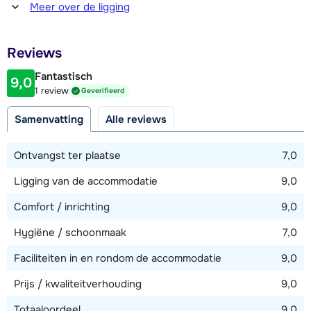
Afstand tot winkel(s)
in het dorp (dichtstbijzijnde op ca. 50 meter).
Meer over de ligging
400 meter
Afstand tot restaurant of bar
Reviews
400 meter
Fantastisch
9,0
Afstand tot piste
1 review
Geverifieerd
250 meter
Samenvatting
Alle reviews
Afstand tot skilift
250 meter (via skilift)
Ontvangst ter plaatse
7,0
Ligging van de accommodatie
9,0
Bekijk kaart
Comfort / inrichting
9,0
Hygiëne / schoonmaak
7,0
Faciliteiten in en rondom de accommodatie
9,0
Prijs / kwaliteitverhouding
9,0
Totaaloordeel
9,0