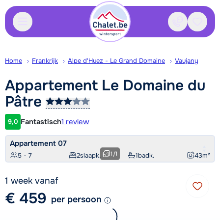
Contact
Bewaa
Home
Frankrijk
Alpe d'Huez - Le Grand Domaine
Vaujany
Appartement Le Domaine du
Pâtre
Fantastisch
1 review
9,0
Klantwaardering
Appartement 07
1
/
1
5 - 7
2
slaapk.
1
badk.
43
m²
1 week vanaf
€ 459
per persoon