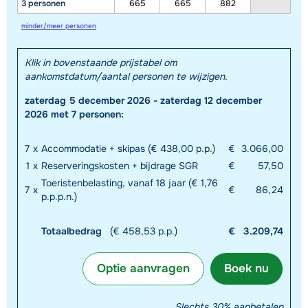
3 personen
665
665
882
minder/meer personen
Klik in bovenstaande prijstabel om
aankomstdatum/aantal personen te wijzigen.
zaterdag 5 december 2026 - zaterdag 12 december
2026 met 7 personen:
7
x
Accommodatie + skipas (€ 438,00 p.p.)
€
3.066,00
1
x
Reserveringskosten + bijdrage SGR
€
57,50
Toeristenbelasting, vanaf 18 jaar (€ 1,76
7
x
€
86,24
p.p.p.n.)
Totaalbedrag
(€ 458,53 p.p.)
€
3.209,74
Optie aanvragen
Boek nu
Slechts 30% aanbetalen