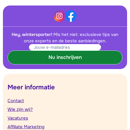
Hey, wintersporter!
Mis het niet: exclusieve tips van
onze experts en de beste aanbiedingen.
Nu inschrijven
Meer informatie
Contact
Wie zijn wij?
Vacatures
Affiliate Marketing