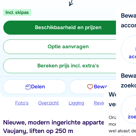
Incl. skipas
Bewa
acco
Beschikbaarheid en prijzen
Optie aanvragen
ac
Bereken prijs incl. extra's
Bewa
zoek
Delen
Bewaren
We helpe
Foto's
Overzicht
Ligging
Reviews
Beschi
verder!
zo
Onze klanten
Nieuwe, modern ingerichte appartementen in
moment hela
Vaujany, liften op 250 m
wel alvast d