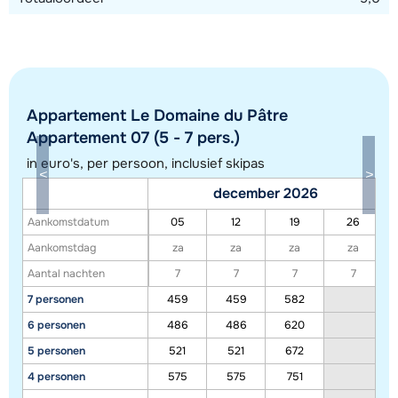
Appartement Le Domaine du Pâtre
Appartement 07 (5 - 7 pers.)
in euro's, per persoon, inclusief skipas
Toon alle accommodaties in dit gebied
december 2026
Deze kaart geeft een indicatie van de ligging van onze accommodaties. De
Aankomstdatum
05
12
19
26
exacte locatie kan enigszins afwijken.
Aankomstdag
za
za
za
za
Aantal nachten
7
7
7
7
7 personen
459
459
582
6 personen
486
486
620
5 personen
521
521
672
4 personen
575
575
751