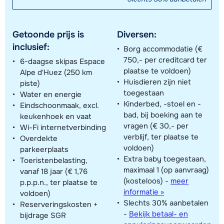
Getoonde prijs is
Diversen:
inclusief:
Borg accommodatie (€
750,- per creditcard ter
6-daagse skipas Espace
plaatse te voldoen)
Alpe d'Huez (250 km
Huisdieren zijn niet
piste)
toegestaan
Water en energie
Kinderbed, -stoel en -
Eindschoonmaak, excl.
bad, bij boeking aan te
keukenhoek en vaat
vragen (€ 30,- per
Wi-Fi internetverbinding
verblijf, ter plaatse te
Overdekte
voldoen)
parkeerplaats
Extra baby toegestaan,
Toeristenbelasting,
maximaal 1 (op aanvraag)
vanaf 18 jaar (€ 1,76
(kosteloos)
-
meer
p.p.p.n., ter plaatse te
informatie »
voldoen)
Slechts 30% aanbetalen
Reserveringskosten +
-
Bekijk betaal- en
bijdrage SGR