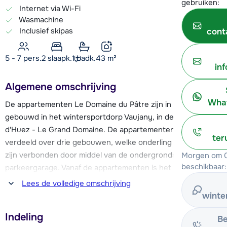
gebruiken:
Internet via Wi-Fi
Wasmachine
Inclusief skipas
cont
5 - 7 pers.
2
slaapk.
1 badk.
43
m²
in
Algemene omschrijving
What
De appartementen Le Domaine du Pâtre zijn in 2018
gebouwd in het wintersportdorp Vaujany, in de skiregio Alpe
d'Huez - Le Grand Domaine. De appartementen zijn
ter
verdeeld over drie gebouwen, welke onderling met elkaar
zijn verbonden door middel van de ondergrondse
Morgen om 0
beschikbaar:
parkeergarage. Vanaf de appartementen is het slechts 250
meter lopen naar de cabinelift Vaujany-L'Alpette. Door
Lees de volledige omschrijving
middel van deze en de cabinelift Alpette-Rousses, sta je in
winte
ca. 8 minuten op 2800 meter hoogte! Aangezien er geen
Indeling
pistes in het dorp eindigen, kun je met de Alpette, Villette of
Be