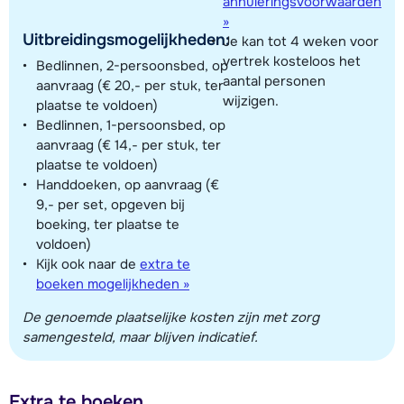
annuleringsvoorwaarden
»
Uitbreidingsmogelijkheden:
Je kan tot 4 weken voor
vertrek kosteloos het
Bedlinnen, 2-persoonsbed, op
aantal personen
aanvraag (€ 20,- per stuk, ter
wijzigen.
plaatse te voldoen)
Bedlinnen, 1-persoonsbed, op
aanvraag (€ 14,- per stuk, ter
plaatse te voldoen)
Handdoeken, op aanvraag (€
9,- per set, opgeven bij
boeking, ter plaatse te
voldoen)
Kijk ook naar de
extra te
boeken mogelijkheden »
De genoemde plaatselijke kosten zijn met zorg
samengesteld, maar blijven indicatief.
Extra te boeken