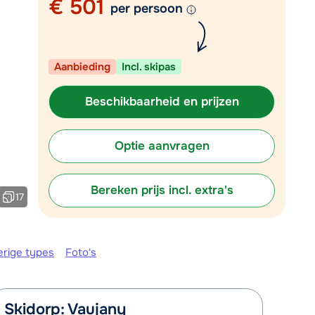
€ 501
per persoon
Plan een terugbelverzoek
om 09:00 uur weer beschikbaar:
Aanbieding
Incl. skipas
Chat met wintersportspecialist
Bel ons via 03 3037838
Beschikbaarheid en prijzen
Optie aanvragen
Bereken prijs incl. extra's
17
erige types
Foto's
Skidorp: Vaujany