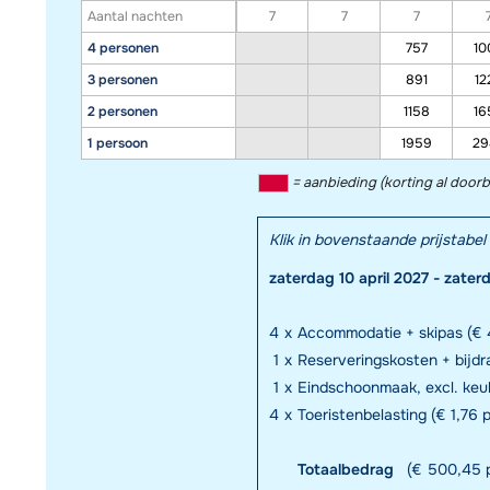
Aantal nachten
7
7
7
4 personen
757
10
3 personen
891
12
2 personen
1158
16
1 persoon
1959
29
= aanbieding (korting al door
Klik in bovenstaande prijstab
zaterdag 10 april 2027 - zater
4
x
Accommodatie + skipas (€ 
1
x
Reserveringskosten + bijd
1
x
Eindschoonmaak, excl. keuk
4
x
Toeristenbelasting (€ 1,76 p
Totaalbedrag
(€ 500,45 p