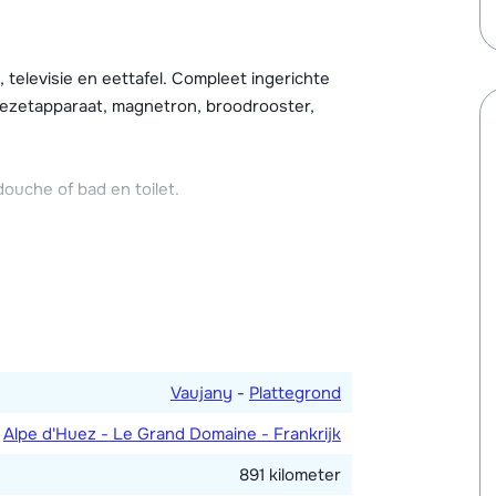
comfortabel en compleet ingericht en
elevisie en eettafel. Compleet ingerichte
 Verder beschikt de résidence over een gratis
fiezetapparaat, magnetron, broodrooster,
uche of bad en toilet.
Vaujany
-
Plattegrond
Alpe d'Huez - Le Grand Domaine - Frankrijk
891 kilometer