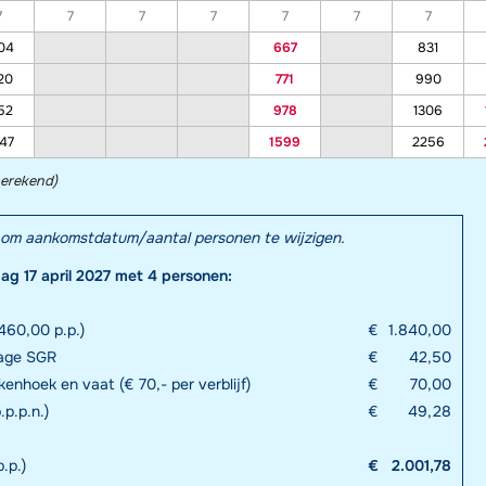
7
7
7
7
7
7
7
04
667
831
20
771
990
52
978
1306
47
1599
2256
berekend)
el om aankomstdatum/aantal personen te wijzigen.
dag 17 april 2027 met 4 personen:
460,00 p.p.)
€
1.840,00
rage SGR
€
42,50
enhoek en vaat (€ 70,- per verblijf)
€
70,00
.p.p.n.)
€
49,28
.p.)
€
2.001,78