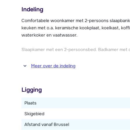
ijsbaan, zwembad en bowlingbaan.
Indeling
De appartementen van résidence Les Epinettes zijn 
Comfortabele woonkamer met 2-persoons slaapbank, t
beschikken allen over een Wi-Fi internet verbinding.
keuken met o.a. keramische kookplaat, koelkast, kof
overdekte parkeergarage.
waterkoker en vaatwasser.
Slaapkamer met een 2-persoonsbed. Badkamer met do
Meer over de indeling
Ligging
Plaats
Skigebied
Afstand vanaf Brussel