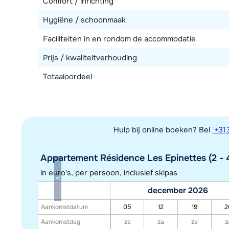
Comfort / inrichting
Hygiëne / schoonmaak
Faciliteiten in en rondom de accommodatie
Prijs / kwaliteitverhouding
Totaaloordeel
Hulp bij online boeken? Bel
+31 
Appartement Résidence Les Epinettes (2 - 4
in euro's, per persoon, inclusief skipas
december 2026
Aankomstdatum
05
12
19
2
Aankomstdag
za
za
za
z