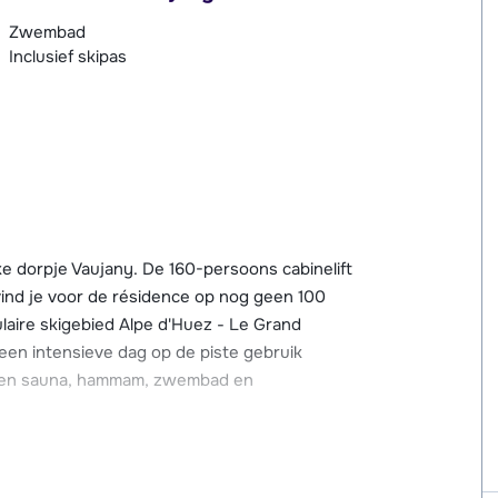
Zwembad
Inclusief skipas
ke dorpje Vaujany. De 160-persoons cabinelift
 vind je voor de résidence op nog geen 100
ulaire skigebied Alpe d'Huez - Le Grand
een intensieve dag op de piste gebruik
 een sauna, hammam, zwembad en
antie. Er zijn een aantal winkels, restaurants,
andere faciliteiten, zoals een bioscoop,