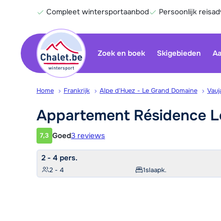
Compleet wintersportaanbod
Persoonlijk reisad
Zoek en boek
Skigebieden
Aa
Home
Frankrijk
Alpe d'Huez - Le Grand Domaine
Vauj
Appartement Résidence 
Goed
3 reviews
7,3
Klantwaardering
2 - 4 pers.
2 - 4
1
slaapk.