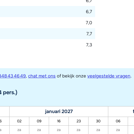
6,7
6,7
7,0
7,7
7,3
348 43 46 49
,
chat met ons
of bekijk onze
veelgestelde vragen
.
 pers.)
januari 2027
6
02
09
16
23
30
06
a
za
za
za
za
za
za