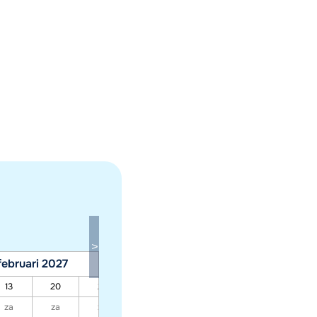
februari 2027
maart 2027
13
20
27
06
13
20
27
za
za
za
za
za
za
za