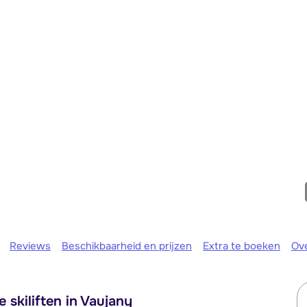
maandag 
Reviews
Beschikbaarheid en prijzen
Extra te boeken
Ov
 skiliften in Vaujany