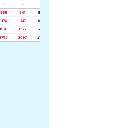
7
7
7
7
7
7
7
966
941
806
581
597
1170
1137
956
657
678
1576
1527
1256
807
839
2796
2697
2156
1257
1321