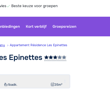
vies
Beste keuze voor groepen
nbiedingen
Kort verblijf
Groepsreizen
any
Appartement Résidence Les Epinettes
Les
Epinettes
Onze klan
gesloten.
gebruiken
Be
1
badk.
35
m²