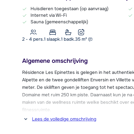
Huisdieren toegestaan (op aanvraag)
Internet via Wi-Fi
Sauna (gemeenschappelijk)
2 - 4 pers.
1
slaapk.
1 badk.
35
m²
Algemene omschrijving
Résidence Les Epinettes is gelegen in het authentie
Alpette en de twee gondelliften Enversin en Villette
meter. De skiliften geven je toegang tot het spectac
Domaine met ruim 250 km piste. Daarnaast kun je na 
maken van de wellness ruimte welke beschikt over
fitnessruimte.
Lees de volledige omschrijving
In het dorp vind je alles voor een comfortabele skivak
bars en twee discotheken. Verder zijn er een genoeg 