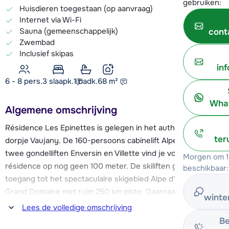
gebruiken:
Huisdieren toegestaan (op aanvraag)
Internet via Wi-Fi
Sauna (gemeenschappelijk)
cont
Zwembad
Inclusief skipas
in
6 - 8 pers.
3
slaapk.
1 badk.
68
m²
What
Algemene omschrijving
Résidence Les Epinettes is gelegen in het authentieke
ter
dorpje Vaujany. De 160-persoons cabinelift Alpette en de
twee gondelliften Enversin en Villette vind je voor de
Morgen om 1
résidence op nog geen 100 meter. De skiliften geven je
beschikbaar:
toegang tot het spectaculaire skigebied Alpe d'Huez - Le
Grand Domaine met ruim 250 km piste. Daarnaast kun je na
winte
een intensieve dag op de piste gebruik maken van de
Lees de volledige omschrijving
wellness ruimte welke beschikt over een sauna, hammam,
Be