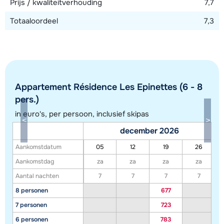
Prijs / kwaliteitverhouding
7,7
Totaaloordeel
7,3
Appartement Résidence Les Epinettes (6 - 8
pers.)
in euro's, per persoon, inclusief skipas
Toon alle accommodaties in dit gebied
december 2026
Deze kaart geeft een indicatie van de ligging van onze accommodaties. De
Aankomstdatum
05
12
19
26
exacte locatie kan enigszins afwijken.
Aankomstdag
za
za
za
za
Aantal nachten
7
7
7
7
8 personen
677
7 personen
723
6 personen
783