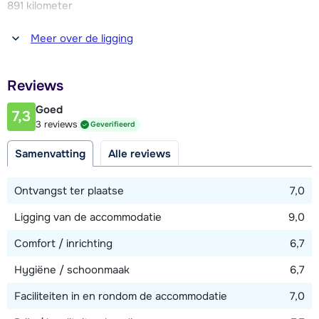
891 kilometer
Afstand tot winkel(s)
Meer over de ligging
650 meter
Afstand tot restaurant of bar
Reviews
160 meter
Goed
7,3
Afstand tot piste
3 reviews
Geverifieerd
100 meter
Samenvatting
Alle reviews
Afstand tot skilift
100 meter
Ontvangst ter plaatse
7,0
Ligging van de accommodatie
9,0
Bekijk kaart
Comfort / inrichting
6,7
Hygiëne / schoonmaak
6,7
Faciliteiten in en rondom de accommodatie
7,0