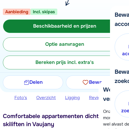
Aanbieding
Incl. skipas
Bewa
acco
Beschikbaarheid en prijzen
Optie aanvragen
ac
Bereken prijs incl. extra's
Bewa
zoek
Delen
Bewaren
We helpe
Foto's
Overzicht
Ligging
Reviews
Beschi
verder!
zo
Onze klanten
Comfortabele appartementen dichtbij de
moment hela
skiliften in Vaujany
wel alvast d