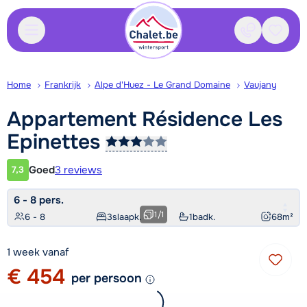
Contact
Bewaa
Home
Frankrijk
Alpe d'Huez - Le Grand Domaine
Vaujany
Appartement Résidence Les
Epinettes
Goed
3 reviews
7,3
Klantwaardering
6 - 8 pers.
1
/
1
6 - 8
3
slaapk.
1
badk.
68
m²
1 week vanaf
€ 454
per persoon