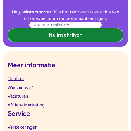
Hey, wintersporter!
Mis het niet: exclusieve tips van
onze experts en de beste aanbiedingen.
Nu inschrijven
Meer informatie
Contact
Wie zijn wij?
Vacatures
Affiliate Marketing
Service
Verzekeringen