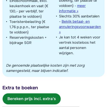
boeking, ter plaatse te
Eindschoonmaak, excl.
voldoen)
-
meer
keukenhoek en vaat (€
informatie »
130,- per verblijf, ter
Slechts 30% aanbetalen
plaatse te voldoen)
-
Bekijk betaal- en
Toeristenbelasting (€
annuleringsvoorwaarden
1,76 p.p.p.n., ter plaatse
»
te voldoen)
Je kan tot 4 weken voor
Reserveringskosten +
vertrek kosteloos het
bijdrage SGR
aantal personen
wijzigen.
De genoemde plaatselijke kosten zijn met zorg
samengesteld, maar blijven indicatief.
Extra te boeken
Bereken prijs incl. extra's