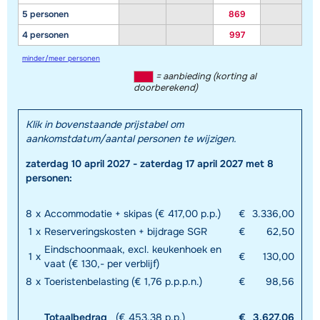
5 personen
869
4 personen
997
minder/meer personen
= aanbieding (korting al
doorberekend)
Klik in bovenstaande prijstabel om
aankomstdatum/aantal personen te wijzigen.
zaterdag 10 april 2027 - zaterdag 17 april 2027 met 8
personen:
8
x
Accommodatie + skipas (€ 417,00 p.p.)
€
3.336,00
1
x
Reserveringskosten + bijdrage SGR
€
62,50
Eindschoonmaak, excl. keukenhoek en
1
x
€
130,00
vaat (€ 130,- per verblijf)
8
x
Toeristenbelasting (€ 1,76 p.p.p.n.)
€
98,56
Totaalbedrag
(€ 453,38 p.p.)
€
3.627,06