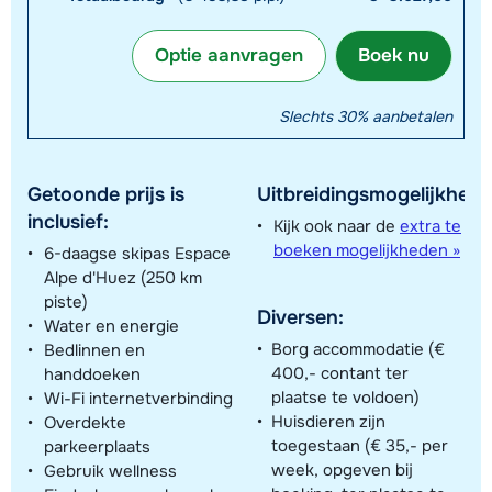
Optie aanvragen
Boek nu
Slechts 30% aanbetalen
Getoonde prijs is
Uitbreidingsmogelijkhede
inclusief:
Kijk ook naar de
extra te
boeken mogelijkheden »
6-daagse skipas Espace
Alpe d'Huez (250 km
piste)
Diversen:
Water en energie
Borg accommodatie (€
Bedlinnen en
400,- contant ter
handdoeken
plaatse te voldoen)
Wi-Fi internetverbinding
Huisdieren zijn
Overdekte
toegestaan (€ 35,- per
parkeerplaats
week, opgeven bij
Gebruik wellness