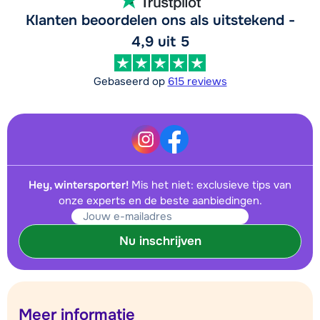
Klanten beoordelen ons als uitstekend -
4,9 uit 5
Gebaseerd op
615 reviews
Hey, wintersporter!
Mis het niet: exclusieve tips van
onze experts en de beste aanbiedingen.
Nu inschrijven
Meer informatie