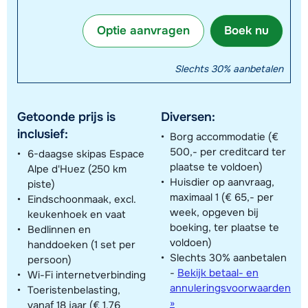
Optie aanvragen
Boek nu
Slechts 30% aanbetalen
Getoonde prijs is
Diversen:
inclusief:
Borg accommodatie (€
500,- per creditcard ter
6-daagse skipas Espace
plaatse te voldoen)
Alpe d'Huez (250 km
Huisdier op aanvraag,
piste)
maximaal 1 (€ 65,- per
Eindschoonmaak, excl.
week, opgeven bij
keukenhoek en vaat
boeking, ter plaatse te
Bedlinnen en
voldoen)
handdoeken (1 set per
Slechts 30% aanbetalen
persoon)
-
Bekijk betaal- en
Wi-Fi internetverbinding
annuleringsvoorwaarden
Toeristenbelasting,
»
vanaf 18 jaar (€ 1,76