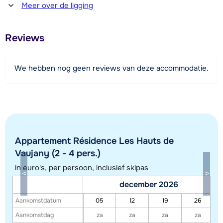
Afstand tot winkel(s)
de kinderen is er ook een leuke speelkamer met
Meer over de ligging
150 meter
verschillende spelletjes. Verder beschikken de
appartementen over Wi-fi en een terras of balkon. Parkeren
Afstand tot restaurant of bar
Reviews
150 meter
kan op de openbare, overdekte parkeerplaats (gratis, op
basis van beschikbaarheid).
Afstand tot piste
We hebben nog geen reviews van deze accommodatie.
600 meter (via skilift)
De foto's zijn impressies en voorbeeldfoto's.
Afstand tot skilift
600 meter
Bekijk kaart
Appartement Résidence Les Hauts de
Vaujany (2 - 4 pers.)
in euro's, per persoon, inclusief skipas
december 2026
Aankomstdatum
05
12
19
26
Aankomstdag
za
za
za
za