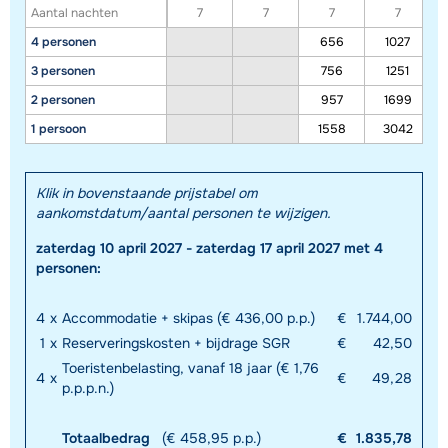
Aantal nachten
7
7
7
7
4 personen
656
1027
3 personen
756
1251
2 personen
957
1699
1 persoon
1558
3042
Klik in bovenstaande prijstabel om
Toon alle accommodaties in dit gebied
aankomstdatum/aantal personen te wijzigen.
Deze kaart geeft een indicatie van de ligging van onze accommodaties. De
zaterdag 10 april 2027 - zaterdag 17 april 2027 met 4
exacte locatie kan enigszins afwijken.
personen:
4
x
Accommodatie + skipas (€ 436,00 p.p.)
€
1.744,00
1
x
Reserveringskosten + bijdrage SGR
€
42,50
Toeristenbelasting, vanaf 18 jaar (€ 1,76
4
x
€
49,28
p.p.p.n.)
Totaalbedrag
(€ 458,95 p.p.)
€
1.835,78