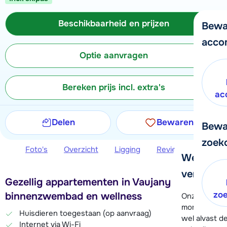
Beschikbaarheid en prijzen
Bewa
acco
Optie aanvragen
Bereken prijs incl. extra's
ac
Delen
Bewaren
Bewa
zoek
Foto's
Overzicht
Ligging
Reviews
Beschi
We helpe
verder!
Gezellig appartementen in Vaujany met
zo
binnenzwembad en wellness
Onze klanten
moment hela
Huisdieren toegestaan (op aanvraag)
wel alvast d
Internet via Wi-Fi