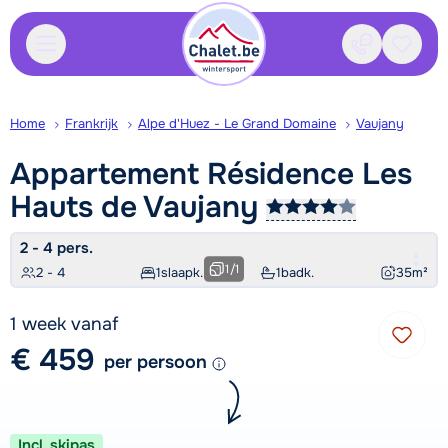
Contact
Bewaa
Home
Frankrijk
Alpe d'Huez - Le Grand Domaine
Vaujany
Appartement Résidence Les
Hauts de
Vaujany
2 - 4 pers.
1
/
1
2 - 4
1
slaapk.
1
badk.
35
m²
1 week vanaf
€ 459
per persoon
Incl. skipas