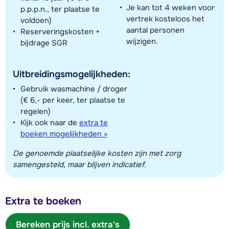
Je kan tot 4 weken voor
p.p.p.n., ter plaatse te
vertrek kosteloos het
voldoen)
aantal personen
Reserveringskosten +
wijzigen.
bijdrage SGR
Uitbreidingsmogelijkheden:
Gebruik wasmachine / droger
(€ 6,- per keer, ter plaatse te
regelen)
Kijk ook naar de
extra te
boeken mogelijkheden »
De genoemde plaatselijke kosten zijn met zorg
samengesteld, maar blijven indicatief.
Extra te boeken
Bereken prijs incl. extra's