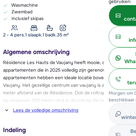
gebruiken:
Wasmachine
Zwembad
Inclusief skipas
cont
2 - 4 pers.
1
slaapk.
1 badk.
35
m²
in
Algemene omschrijving
What
Résidence Les Hauts de Vaujany heeft mooie, chalet-
appartementen die in 2025 volledig zijn gerenoveerd. De
appartementen hebben een ideale locatie bovenin het dorp
ter
Vaujany. Het gezellige centrum van vaujany is al op ca. 150
meter afstand van de Résidence. Ook de roltrap is dichtbij,
Morgen om 0
beschikbaar:
op ongeveer 200 meter vind je de roltrap die je via enkele
andere roltrappen moeiteloos naar beneden leidt, direct
Lees de volledige omschrijving
naar de cabine liften. Stap in één van de cabine-liften en laat
winte
je in nog geen 8 minuten omhoog brengen naar
Indeling
spectaculaire skigebied. Vaujany behoort tot het skigebied
Be