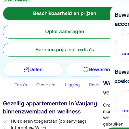
Beschikbaarheid en prijzen
Bewa
acco
Optie aanvragen
Bereken prijs incl. extra's
ac
Delen
Bewaren
Bewa
zoek
We helpe
Foto's
Overzicht
Ligging
Reviews
Beschi
verder!
Gezellig appartementen in Vaujany met
Onze klanten
zo
binnenzwembad en wellness
moment hela
wel alvast d
Huisdieren toegestaan (op aanvraag)
gebruiken:
Internet via Wi-Fi