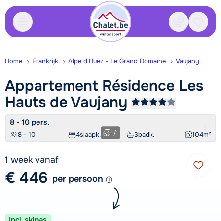
Contact
Bewaa
Home
Frankrijk
Alpe d'Huez - Le Grand Domaine
Vaujany
Appartement Résidence Les
Hauts de
Vaujany
8 - 10 pers.
1
/
1
8 - 10
4
slaapk.
3
badk.
104
m²
1 week vanaf
€ 446
per persoon
Incl. skipas