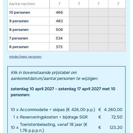
Aantal nachten
7
7
7
7
10 personen
466
9 personen
483
8 personen
506
7 personen
534
6 personen
573
minder/meer personen
Toon alle accommodaties in dit gebied
Deze kaart geeft een indicatie van de ligging van onze accommodaties. De
Klik in bovenstaande prijstabel om
exacte locatie kan enigszins afwijken.
aankomstdatum/aantal personen te wijzigen.
zaterdag 10 april 2027 - zaterdag 17 april 2027 met 10
personen:
10
x
Accommodatie + skipas (€ 426,00 p.p.)
€
4.260,00
1
x
Reserveringskosten + bijdrage SGR
€
72,50
Toeristenbelasting, vanaf 18 jaar (€
10
x
€
123,20
1,76 p.p.p.n.)