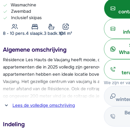
Wasmachine
Zwembad
cont
Inclusief skipas
in
8 - 10 pers.
4
slaapk.
3 badk.
104
m²
Algemene omschrijving
What
Résidence Les Hauts de Vaujany heeft mooie, chalet-
appartementen die in 2025 volledig zijn gerenoveerd. De
ter
appartementen hebben een ideale locatie bovenin het dorp
Vaujany. Het gezellige centrum van vaujany is al op ca. 150
We zijn er v
meter afstand van de Résidence. Ook de roltrap is dichtbij,
op ongeveer 200 meter vind je de roltrap die je via enkele
winte
andere roltrappen moeiteloos naar beneden leidt, direct
Lees de volledige omschrijving
naar de cabine liften. Stap in één van de cabine-liften en laat
Be
je in nog geen 8 minuten omhoog brengen naar
Indeling
spectaculaire skigebied. Vaujany behoort tot het skigebied