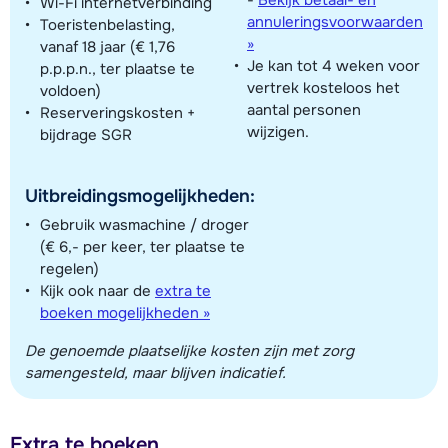
-
Bekijk betaal- en
Wi-Fi internetverbinding
annuleringsvoorwaarden
Toeristenbelasting,
»
vanaf 18 jaar (€ 1,76
Je kan tot 4 weken voor
p.p.p.n., ter plaatse te
vertrek kosteloos het
voldoen)
aantal personen
Reserveringskosten +
wijzigen.
bijdrage SGR
Uitbreidingsmogelijkheden:
Gebruik wasmachine / droger
(€ 6,- per keer, ter plaatse te
regelen)
Kijk ook naar de
extra te
boeken mogelijkheden »
De genoemde plaatselijke kosten zijn met zorg
samengesteld, maar blijven indicatief.
Extra te boeken