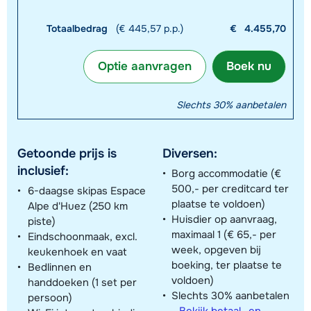
Totaalbedrag
(€ 445,57 p.p.)
€
4.455,70
Optie aanvragen
Boek nu
Slechts 30% aanbetalen
Getoonde prijs is
Diversen:
inclusief:
Borg accommodatie (€
500,- per creditcard ter
6-daagse skipas Espace
plaatse te voldoen)
Alpe d'Huez (250 km
Huisdier op aanvraag,
piste)
maximaal 1 (€ 65,- per
Eindschoonmaak, excl.
week, opgeven bij
keukenhoek en vaat
boeking, ter plaatse te
Bedlinnen en
voldoen)
handdoeken (1 set per
Slechts 30% aanbetalen
persoon)