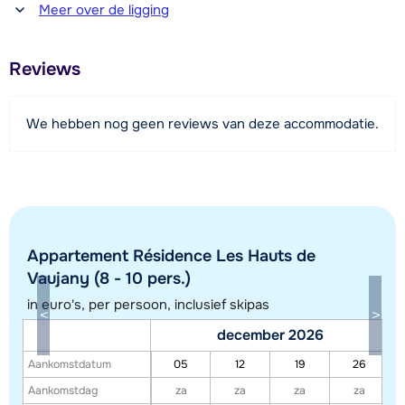
Afstand tot winkel(s)
de kinderen is er ook een leuke speelkamer met
Meer over de ligging
150 meter
verschillende spelletjes. Verder beschikken de
appartementen over Wi-fi en een terras of balkon. Parkeren
Afstand tot restaurant of bar
Reviews
150 meter
kan op de openbare, overdekte parkeerplaats (gratis, op
basis van beschikbaarheid).
Afstand tot piste
We hebben nog geen reviews van deze accommodatie.
600 meter (via skilift)
De foto's zijn impressies en voorbeeldfoto's.
Afstand tot skilift
600 meter
Bekijk kaart
Appartement Résidence Les Hauts de
Vaujany (8 - 10 pers.)
in euro's, per persoon, inclusief skipas
december 2026
Aankomstdatum
05
12
19
26
Aankomstdag
za
za
za
za