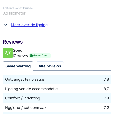
Afstand vanaf Brussel
921 kilometer
Afstand tot winkel(s)
Meer over de ligging
800 meter
Afstand tot restaurant of bar
Reviews
800 meter
Goed
7,7
Afstand tot piste
17 reviews
Geverifieerd
5 - 25 meter
Samenvatting
Alle reviews
Afstand tot skilift
5 - 25 meter
Ontvangst ter plaatse
7,8
Ligging van de accommodatie
8,7
Bekijk kaart
Comfort / inrichting
7,9
Hygiëne / schoonmaak
7,2