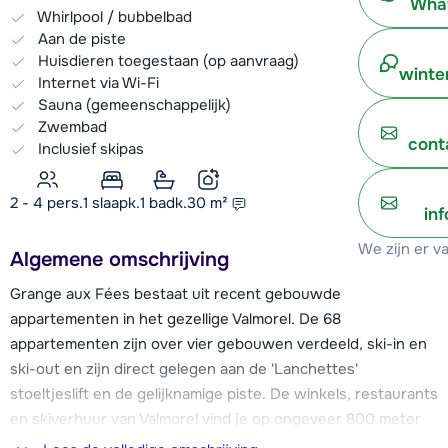
What
Whirlpool / bubbelbad
Aan de piste
Huisdieren toegestaan (op aanvraag)
winte
Internet via Wi-Fi
Sauna (gemeenschappelijk)
Zwembad
cont
Inclusief skipas
2 - 4 pers.
1
slaapk.
1 badk.
30
m²
in
We zijn er v
Algemene omschrijving
Grange aux Fées bestaat uit recent gebouwde
appartementen in het gezellige Valmorel. De 68
appartementen zijn over vier gebouwen verdeeld, ski-in en
ski-out en zijn direct gelegen aan de 'Lanchettes'
stoeltjeslift en de gelijknamige piste. De winkels, restaurants
en skiverhuur van Valmorel vind je op ongeveer 800 meter
afstand.