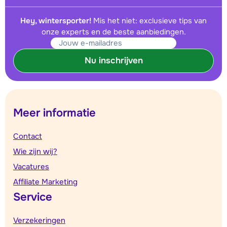
Hey, wintersporter!
Mis het niet: exclusieve tips van
onze experts en de beste aanbiedingen.
Nu inschrijven
Meer informatie
Contact
Wie zijn wij?
Vacatures
Affiliate Marketing
Service
Verzekeringen