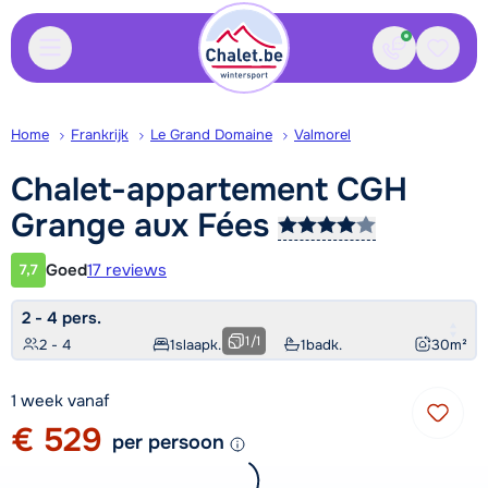
Contact
Bewaa
Home
Frankrijk
Le Grand Domaine
Valmorel
Chalet-appartement CGH
Grange aux
Fées
Goed
17 reviews
7,7
Klantwaardering
2 - 4 pers.
1
/
1
2 - 4
1
slaapk.
1
badk.
30
m²
1 week vanaf
€ 529
per persoon