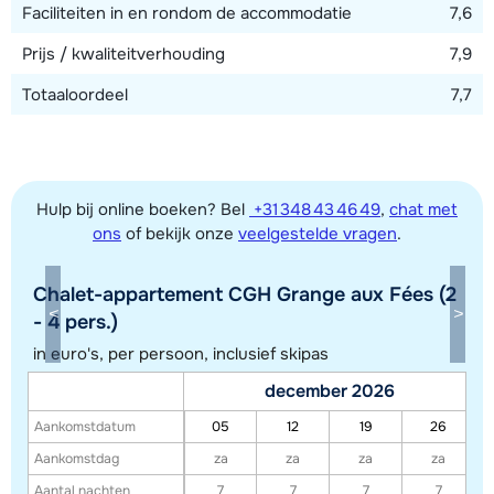
Faciliteiten in en rondom de accommodatie
7,6
Prijs / kwaliteitverhouding
7,9
Totaaloordeel
7,7
Hulp bij online boeken? Bel
+31 348 43 46 49
,
chat met
ons
of bekijk onze
veelgestelde vragen
.
Chalet-appartement CGH Grange aux Fées (2
Toon alle accommodaties in dit gebied
- 4 pers.)
Deze kaart geeft een indicatie van de ligging van onze accommodaties. De
in euro's, per persoon, inclusief skipas
exacte locatie kan enigszins afwijken.
december 2026
Aankomstdatum
05
12
19
26
Aankomstdag
za
za
za
za
Aantal nachten
7
7
7
7