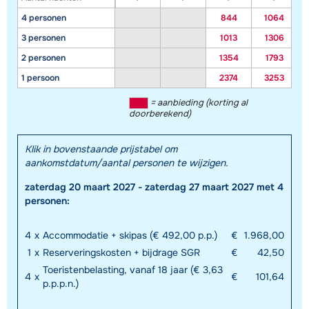
4 personen
844
1064
3 personen
1013
1306
2 personen
1354
1793
1 persoon
2374
3253
= aanbieding (korting al
doorberekend)
Klik in bovenstaande prijstabel om
aankomstdatum/aantal personen te wijzigen.
zaterdag 20 maart 2027 - zaterdag 27 maart 2027 met 4
personen:
4
x
Accommodatie + skipas (€ 492,00 p.p.)
€
1.968,00
1
x
Reserveringskosten + bijdrage SGR
€
42,50
Toeristenbelasting, vanaf 18 jaar (€ 3,63
4
x
€
101,64
p.p.p.n.)