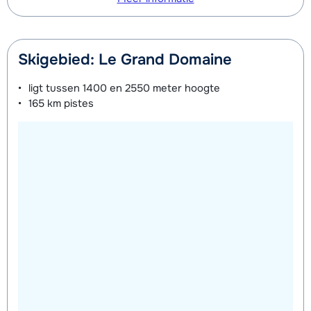
Zilver (Evolution) Schoenen (8
afhankelijk
Mini Kid Ski's + Stokken (8 dagen)
afhankelijk
dagen)
van week
van week
Skigebied: Le Grand Domaine
Mini Kid Schoenen (8 dagen)
afhankelijk
ligt tussen
1400 en 2550 meter
hoogte
van week
165 km
pistes