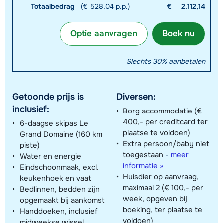
Totaalbedrag
(€ 528,04 p.p.)
€
2.112,14
Optie aanvragen
Boek nu
Slechts 30% aanbetalen
Getoonde prijs is
Diversen:
inclusief:
Borg accommodatie (€
400,- per creditcard ter
6-daagse skipas Le
plaatse te voldoen)
Grand Domaine (160 km
Extra persoon/baby niet
piste)
toegestaan
-
meer
Water en energie
informatie »
Eindschoonmaak, excl.
Huisdier op aanvraag,
keukenhoek en vaat
maximaal 2 (€ 100,- per
Bedlinnen, bedden zijn
week, opgeven bij
opgemaakt bij aankomst
boeking, ter plaatse te
Handdoeken, inclusief
voldoen)
midweekse wissel