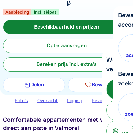
Aanbieding
Incl. skipas
Bewa
acco
Beschikbaarheid en prijzen
Optie aanvragen
ac
We helpe
Bereken prijs incl. extra's
verder!
Bewa
zoek
Delen
Bewaren
Be
Foto's
Overzicht
Ligging
Reviews
Beschi
ter
zo
Comfortabele appartementen met wellness
direct aan piste in Valmorel