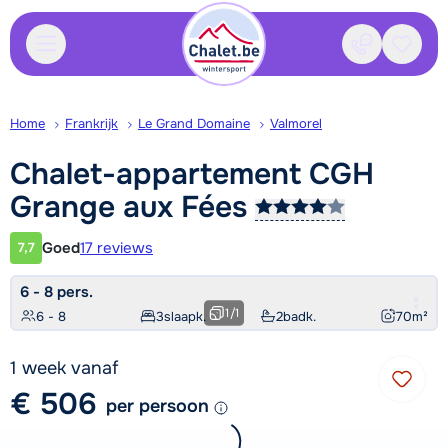
Contact
Bewaa
Home
Frankrijk
Le Grand Domaine
Valmorel
Chalet-appartement CGH
Grange aux
Fées
Goed
17 reviews
7,7
Klantwaardering
6 - 8 pers.
1
/
1
6 - 8
3
slaapk.
2
badk.
70
m²
1 week vanaf
€ 506
per persoon