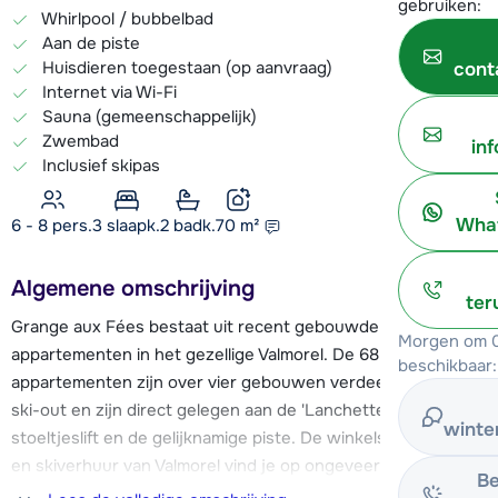
gebruiken:
Whirlpool / bubbelbad
Aan de piste
Huisdieren toegestaan (op aanvraag)
cont
Internet via Wi-Fi
Sauna (gemeenschappelijk)
Zwembad
in
Inclusief skipas
What
6 - 8 pers.
3
slaapk.
2 badk.
70
m²
Algemene omschrijving
ter
Grange aux Fées bestaat uit recent gebouwde
Morgen om 0
appartementen in het gezellige Valmorel. De 68
beschikbaar:
appartementen zijn over vier gebouwen verdeeld, ski-in en
ski-out en zijn direct gelegen aan de 'Lanchettes'
winte
stoeltjeslift en de gelijknamige piste. De winkels, restaurants
en skiverhuur van Valmorel vind je op ongeveer 800 meter
Be
afstand.