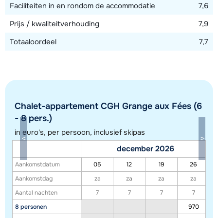
Faciliteiten in en rondom de accommodatie
7,6
Prijs / kwaliteitverhouding
7,9
Totaaloordeel
7,7
Chalet-appartement CGH Grange aux Fées (6
- 8 pers.)
in euro's, per persoon, inclusief skipas
Toon alle accommodaties in dit gebied
december 2026
Deze kaart geeft een indicatie van de ligging van onze accommodaties. De
Aankomstdatum
05
12
19
26
exacte locatie kan enigszins afwijken.
Aankomstdag
za
za
za
za
Aantal nachten
7
7
7
7
8 personen
970