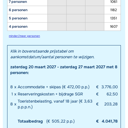
7 personen
1061
6 personen
1182
5 personen
1351
4 personen
1607
minder/meer personen
Klik in bovenstaande prijstabel om
aankomstdatum/aantal personen te wijzigen.
zaterdag 20 maart 2027 - zaterdag 27 maart 2027 met 8
personen:
8
x
Accommodatie + skipas (€ 472,00 p.p.)
€
3.776,00
1
x
Reserveringskosten + bijdrage SGR
€
62,50
Toeristenbelasting, vanaf 18 jaar (€ 3,63
8
x
€
203,28
p.p.p.n.)
Totaalbedrag
(€ 505,22 p.p.)
€
4.041,78