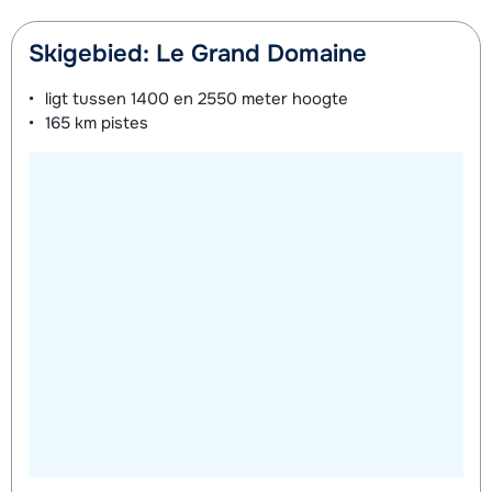
dagen)
van week
van week
Skigebied: Le Grand Domaine
Mini Kid Schoenen (8 dagen)
afhankelijk
ligt tussen
1400 en 2550 meter
hoogte
van week
165 km
pistes