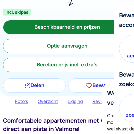
Incl. skipas
Bewa
acco
Beschikbaarheid en prijzen
Optie aanvragen
ac
Bereken prijs incl. extra's
Bewa
zoek
Delen
Bewaren
We helpe
Foto's
Overzicht
Ligging
Reviews
Beschi
verder!
zo
Onze klanten
Comfortabele appartementen met wellness
moment hela
direct aan piste in Valmorel
wel alvast d