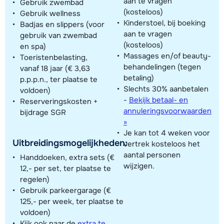
aan te vragen
Gebruik zwembad
(kosteloos)
Gebruik wellness
Kinderstoel, bij boeking
Badjas en slippers (voor
aan te vragen
gebruik van zwembad
(kosteloos)
en spa)
Massages en/of beauty-
Toeristenbelasting,
behandelingen (tegen
vanaf 18 jaar (€ 3,63
betaling)
p.p.p.n., ter plaatse te
Slechts 30% aanbetalen
voldoen)
-
Bekijk betaal- en
Reserveringskosten +
annuleringsvoorwaarden
bijdrage SGR
»
Je kan tot 4 weken voor
Uitbreidingsmogelijkheden:
vertrek kosteloos het
aantal personen
Handdoeken, extra sets (€
wijzigen.
12,- per set, ter plaatse te
regelen)
Gebruik parkeergarage (€
125,- per week, ter plaatse te
voldoen)
Kijk ook naar de
extra te