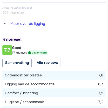
Afstand vanaf Brussel
921 kilometer
Afstand tot winkel(s)
Meer over de ligging
800 meter
Afstand tot restaurant of bar
Reviews
800 meter
Goed
7,7
Afstand tot piste
17 reviews
Geverifieerd
5 - 25 meter
Samenvatting
Alle reviews
Afstand tot skilift
5 - 25 meter
Ontvangst ter plaatse
7,8
Ligging van de accommodatie
8,7
Bekijk kaart
Comfort / inrichting
7,9
Hygiëne / schoonmaak
7,2