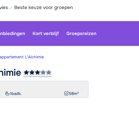
vies
Beste keuze voor groepen
nbiedingen
Kort verblijf
Groepsreizen
appartement L'Alchimie
chimie
Onze klan
gesloten.
gebruiken
1
badk.
58
m²
Be