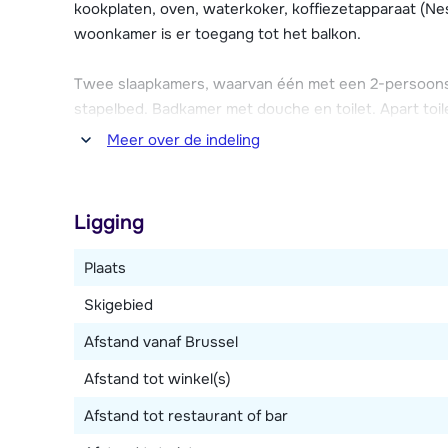
après-ski of juist heerlijk ontspannen in het welln
kookplaten, oven, waterkoker, koffiezetapparaat (Ne
een skischool en een kinderopvang beschikbaar in he
woonkamer is er toegang tot het balkon.
Prachtig 4-persoons appartement met een moderne inr
Twee slaapkamers, waarvan één met een 2-persoons
parkeerplek in de garage. De parkeergarage heeft ee
stapelbed. Badkamer met douche en toilet. Apart toil
Hoogte 2,00.
Meer over de indeling
Ligging
Plaats
Skigebied
Afstand vanaf Brussel
Afstand tot winkel(s)
Afstand tot restaurant of bar