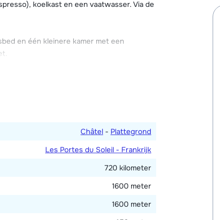
esscentrum met overdekt zwembad. Ook is er
spresso), koelkast en een vaatwasser. Via de
t dorp.
ichting, Wi-Fi en een skikluisje. Eén
bed en één kleinere kamer met een
n autolift van Lengte 5,46 x breedte 2,40 x
et.
Châtel
-
Plattegrond
Les Portes du Soleil - Frankrijk
720 kilometer
1600 meter
1600 meter