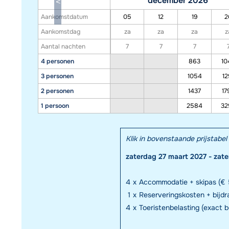
december 2026
Aankomstdatum
05
12
19
2
Aankomstdag
za
za
za
z
Aantal nachten
7
7
7
4 personen
863
10
3 personen
1054
12
2 personen
1437
17
1 persoon
2584
32
Klik in bovenstaande prijstab
zaterdag 27 maart 2027 - zate
4
x
Accommodatie + skipas (€ 
1
x
Reserveringskosten + bijd
4
x
Toeristenbelasting (exact 