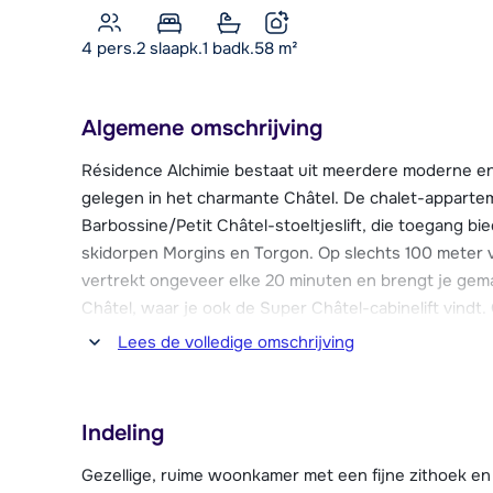
4 pers.
2
slaapk.
1 badk.
58
m²
Algemene omschrijving
Résidence Alchimie bestaat uit meerdere moderne en
gelegen in het charmante Châtel. De chalet-appart
Barbossine/Petit Châtel-stoeltjeslift, die toegang bie
skidorpen Morgins en Torgon. Op slechts 100 meter 
vertrekt ongeveer elke 20 minuten en brengt je gema
Châtel, waar je ook de Super Châtel-cabinelift vindt. 
bereiken met de bus, waardoor je volop kunt genieten
Lees de volledige omschrijving
Alchimie is daarmee een uitstekende uitvalsbasis om 
du Soleil te bieden heeft.
Indeling
Het gezellige centrum van Châtel lift op 1,6 km en be
supermarkt, restaurants en bars. Na een dag in de s
Gezellige, ruime woonkamer met een fijne zithoek en t