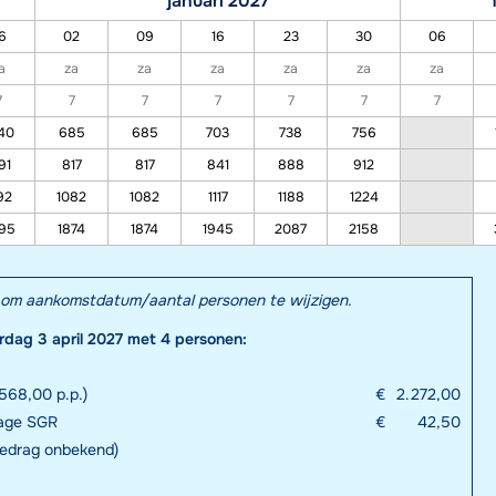
januari 2027
6
02
09
16
23
30
06
a
za
za
za
za
za
za
7
7
7
7
7
7
7
40
685
685
703
738
756
91
817
817
841
888
912
92
1082
1082
1117
1188
1224
95
1874
1874
1945
2087
2158
el om aankomstdatum/aantal personen te wijzigen.
rdag 3 april 2027 met 4 personen:
568,00 p.p.)
€
2.272,00
rage SGR
€
42,50
bedrag onbekend)