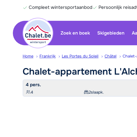
Compleet wintersportaanbod
Persoonlijk reisad
Zoek en boek
Skigebieden
Aa
Home
Frankrijk
Les Portes du Soleil
Châtel
Chalet-
Chalet-appartement
L'Al
4 pers.
4
2
slaapk.