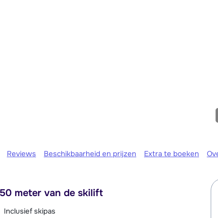
Morgen o
Reviews
Beschikbaarheid en prijzen
Extra te boeken
Ov
0 meter van de skilift
Inclusief skipas