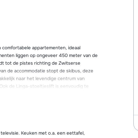
 comfortabele appartementen, ideaal
ementen liggen op ongeveer 450 meter van de
dt tot de pistes richting de Zwitserse
van de accommodatie stopt de skibus, deze
kkelijk naar het levendige centrum van
Ook de Linga-stoeltjeslift is eenvoudig te
 van dit veelzijdige skigebied. Résidence
volop te genieten van alles wat Les Portes
schikt over verschillende winkels, een
neeuw kun je genieten van een gezellige
elevisie. Keuken met o.a. een eettafel,