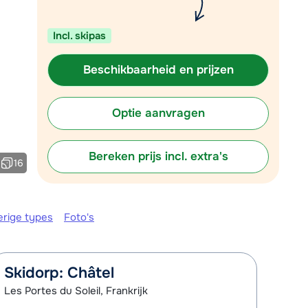
Plan een terugbelverzoek
Incl. skipas
m 09:00 uur weer beschikbaar:
Chat met wintersportspecialist
Beschikbaarheid en prijzen
Bel ons via 03 3037838
Optie aanvragen
Bereken prijs incl. extra's
16
erige types
Foto's
Skidorp: Châtel
Les Portes du Soleil, Frankrijk