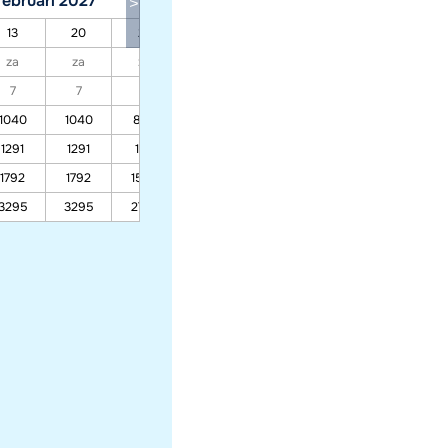
februari 2027
maart 2027
13
20
27
06
13
20
27
za
za
za
za
za
za
za
7
7
7
7
7
7
7
1040
1040
898
721
721
721
579
1291
1291
1101
865
865
865
675
1792
1792
1508
1153
1153
1153
869
3295
3295
2726
2016
2016
2016
1448