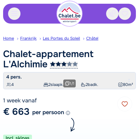
Contact
Bewaa
Home
Frankrijk
Les Portes du Soleil
Châtel
Chalet-appartement
L'Alchimie
4 pers.
1
/
1
4
2
slaapk.
2
badk.
80
m²
1 week vanaf
€ 663
per persoon
Incl. skipas