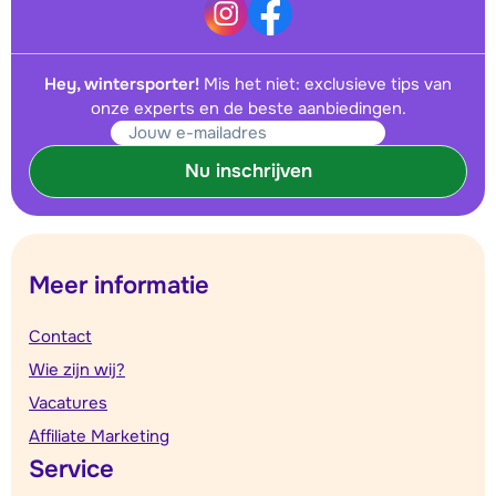
Hey, wintersporter!
Mis het niet: exclusieve tips van
onze experts en de beste aanbiedingen.
Nu inschrijven
Meer informatie
Contact
Wie zijn wij?
Vacatures
Affiliate Marketing
Service