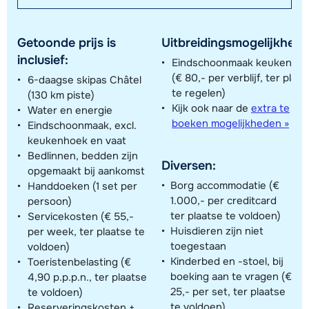
Getoonde prijs is
Uitbreidingsmogelijkhede
inclusief:
Eindschoonmaak keukenho
(€ 80,- per verblijf, ter plaa
6-daagse skipas Châtel
te regelen)
(130 km piste)
Kijk ook naar de
extra te
Water en energie
boeken mogelijkheden »
Eindschoonmaak, excl.
keukenhoek en vaat
Bedlinnen, bedden zijn
Diversen:
opgemaakt bij aankomst
Borg accommodatie (€
Handdoeken (1 set per
1.000,- per creditcard
persoon)
ter plaatse te voldoen)
Servicekosten (€ 55,-
Huisdieren zijn niet
per week, ter plaatse te
toegestaan
voldoen)
Kinderbed en -stoel, bij
Toeristenbelasting (€
boeking aan te vragen (€
4,90 p.p.p.n., ter plaatse
25,- per set, ter plaatse
te voldoen)
te voldoen)
Reserveringskosten +