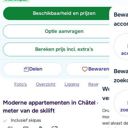
Beschikbaarheid en prijzen
Bewa
acco
Optie aanvragen
Bereken prijs incl. extra's
ac
Delen
Bewaren
Bewa
zoek
Foto's
Overzicht
Ligging
Reviews
Beschi
We helpe
verder!
Moderne appartementen in Châtel op 450
zo
meter van de skilift
Onze klanten
moment hela
Inclusief skipas
wel alvast d