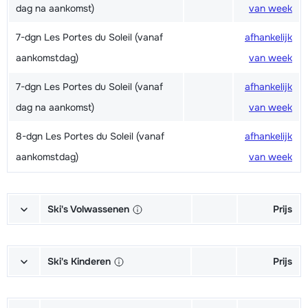
dag na aankomst)
van week
7-dgn Les Portes du Soleil (vanaf
afhankelijk
aankomstdag)
van week
7-dgn Les Portes du Soleil (vanaf
afhankelijk
dag na aankomst)
van week
8-dgn Les Portes du Soleil (vanaf
afhankelijk
aankomstdag)
van week
Ski's Volwassenen
Prijs
Excellent (Excellence) Ski's +
afhankelijk
Schoenen + Stokken (6/7 dagen)
van week
Ski's Kinderen
Prijs
Excellent (Excellence) Ski's +
afhankelijk
Kampioen (Champion) Ski's +
afhankelijk