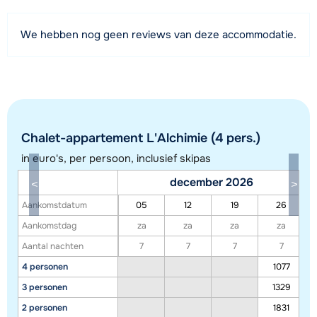
Afstand tot piste
We hebben nog geen reviews van deze accommodatie.
450 meter
Afstand tot skilift
450 meter
Afstand tot skibushalte
100 meter
Chalet-appartement L'Alchimie (4 pers.)
in euro's, per persoon, inclusief skipas
Bekijk kaart
december 2026
Aankomstdatum
05
12
19
26
Aankomstdag
za
za
za
za
Aantal nachten
7
7
7
7
4 personen
1077
3 personen
1329
2 personen
1831