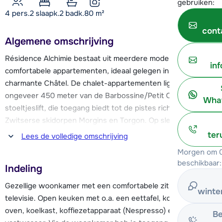
gebruiken:
4 pers.
2
slaapk.
2 badk.
80
m²
cont
Algemene omschrijving
Résidence Alchimie bestaat uit meerdere moderne en
in
comfortabele appartementen, ideaal gelegen in het
charmante Châtel. De chalet-appartementen liggen op
ongeveer 450 meter van de Barbossine/Petit Châtel-
What
stoeltjeslift, die toegang biedt tot de pistes richting de
Zwitserse skidorpen Morgins en Torgon. Op slechts 100
meter van de accommodatie stopt de skibus, deze vertrekt
ter
Lees de volledige omschrijving
ongeveer elke 20 minuten en brengt je gemakkelijk naar het
Morgen om 0
levendige centrum van Châtel, waar je ook de Super Châtel-
beschikbaar:
Indeling
cabinelift vindt. Ook de Linga-stoeltjeslift is eenvoudig te
bereiken met de bus, waardoor je volop kunt genieten van
Gezellige woonkamer met een comfortabele zithoek en
winte
dit veelzijdige skigebied. Résidence Alchimie is daarmee een
televisie. Open keuken met o.a. een eettafel, kookplaten,
uitstekende uitvalsbasis om volop te genieten van alles wat
oven, koelkast, koffiezetapparaat (Nespresso) en een
Be
Les Portes du Soleil te bieden heeft.