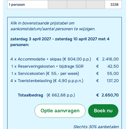
1 persoon
3338
Klik in bovenstaande prijstabel om
aankomstdatum/aantal personen te wijzigen.
zaterdag 3 april 2027 - zaterdag 10 april 2027 met 4
personen:
Toon alle accommodaties in dit gebied
Deze kaart geeft een indicatie van de ligging van onze accommodaties. De
4
x
Accommodatie + skipas (€ 604,00 p.p.)
€
2.416,00
exacte locatie kan enigszins afwijken.
1
x
Reserveringskosten + bijdrage SGR
€
42,50
1
x
Servicekosten (€ 55,- per week)
€
55,00
4
x
Toeristenbelasting (€ 4,90 p.p.p.n.)
€
137,20
Totaalbedrag
(€ 662,68 p.p.)
€
2.650,70
Optie aanvragen
Boek nu
Slechts 30% aanbetalen