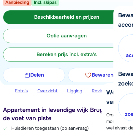
Aanbieding
Incl. skipas
Bewa
Beschikbaarheid en prijzen
acco
Optie aanvragen
Bereken prijs incl. extra's
ac
Bewa
Delen
Bewaren
zoek
Foto's
Overzicht
Ligging
Reviews
Beschi
We helpe
verder!
Appartement in levendige wijk Bruyères aan
zo
Onze klanten
de voet van piste
moment hela
wel alvast d
Huisdieren toegestaan (op aanvraag)