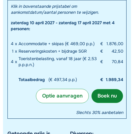
Klik in bovenstaande prijstabel om
aankomstdatum/aantal personen te wijzigen.
zaterdag 10 april 2027 - zaterdag 17 april 2027 met 4
personen:
4
x
Accommodatie + skipas (€ 469,00 p.p.)
€
1.876,00
1
x
Reserveringskosten + bijdrage SGR
€
42,50
Toeristenbelasting, vanaf 18 jaar (€ 2,53
4
x
€
70,84
p.p.p.n.)
Totaalbedrag
(€ 497,34 p.p.)
€
1.989,34
Optie aanvragen
Boek nu
Slechts 30% aanbetalen
Getoonde prijs is
Diversen: