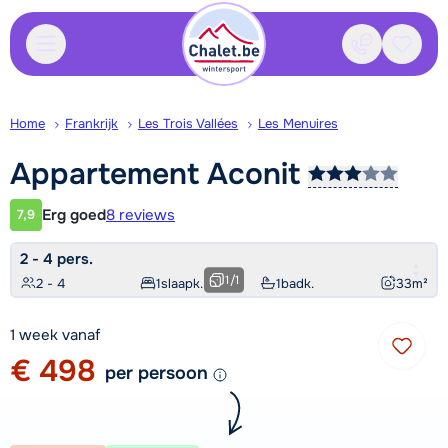
Contact
Bewaa
Home
Frankrijk
Les Trois Vallées
Les Menuires
Appartement
Aconit
Erg goed
8 reviews
7,9
Klantwaardering
2 - 4 pers.
1
/
1
2 - 4
1
slaapk.
1
badk.
33
m²
1 week vanaf
€ 498
per persoon