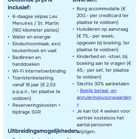
inclusief:
Borg accommodatie (€
200,- per creditcard ter
6-daagse skipas Les
plaatse te voldoen)
Menuires / St. Martin
Huisdieren op aanvraag
(160 kilometer pistes)
(€ 75,- per week,
Water en energie
opgeven bij boeking, ter
Eindschoonmaak, excl.
plaatse te voldoen)
keukenhoek en vaat
Kinderbed en -stoel, bij
Bedlinnen en
boeking aan te vragen (€
handdoeken
45,- per set, ter plaatse
Wi-Fi internetverbinding
te voldoen)
Toeristenbelasting,
Slechts 30% aanbetalen
vanaf 18 jaar (€ 2,53
-
Bekijk betaal- en
p.p.p.n., ter plaatse te
annuleringsvoorwaarden
voldoen)
»
Reserveringskosten +
Je kan tot 4 weken voor
bijdrage SGR
vertrek kosteloos het
aantal personen
Uitbreidingsmogelijkheden:
wijzigen.