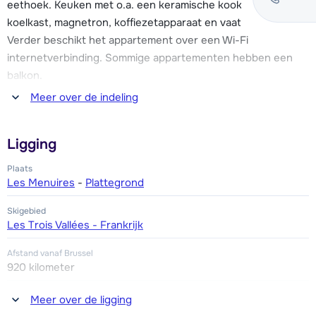
eethoek. Keuken met o.a. een keramische kookplaat,
receptie en in de appartementen.
koelkast, magnetron, koffiezetapparaat en vaatwasser.
Verder beschikt het appartement over een Wi-Fi
internetverbinding. Sommige appartementen hebben een
balkon.
Meer over de indeling
Eén slaapkamer met twee 1-persoonsbedden. Badkamer met
bad of douche. Toilet.
Ligging
Plaats
Les Menuires
-
Plattegrond
Skigebied
Les Trois Vallées - Frankrijk
Afstand vanaf Brussel
920 kilometer
Afstand tot winkel(s)
Meer over de ligging
25 meter