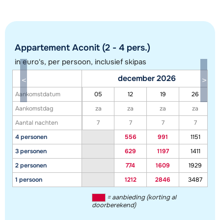
Appartement Aconit (2 - 4 pers.)
in euro's, per persoon, inclusief skipas
december 2026
Toon alle accommodaties in dit gebied
Aankomstdatum
05
12
19
26
Deze kaart geeft een indicatie van de ligging van onze accommodaties. De
Aankomstdag
za
za
za
za
exacte locatie kan enigszins afwijken.
Aantal nachten
7
7
7
7
4 personen
556
991
1151
3 personen
629
1197
1411
2 personen
774
1609
1929
1 persoon
1212
2846
3487
= aanbieding (korting al
doorberekend)