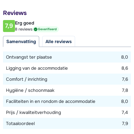
Afstand tot restaurant of bar
Reviews
25 meter
Erg goed
7,9
Afstand tot piste
8 reviews
Geverifieerd
25 meter
Samenvatting
Alle reviews
Afstand tot skilift
100 meter
Ontvangst ter plaatse
8,0
Ligging van de accommodatie
8,6
Bekijk kaart
Comfort / inrichting
7,6
Hygiëne / schoonmaak
7,8
Faciliteiten in en rondom de accommodatie
8,0
Prijs / kwaliteitverhouding
7,4
Totaaloordeel
7,9