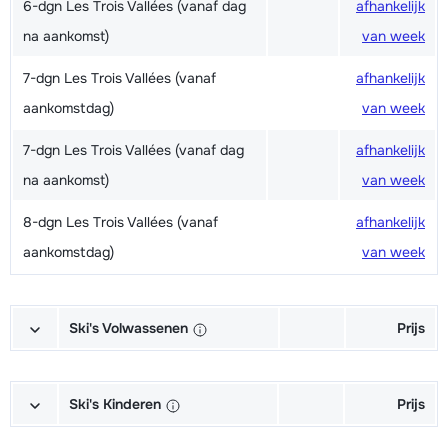
6-dgn Les Trois Vallées (vanaf dag
afhankelijk
na aankomst)
van week
7-dgn Les Trois Vallées (vanaf
afhankelijk
aankomstdag)
van week
7-dgn Les Trois Vallées (vanaf dag
afhankelijk
na aankomst)
van week
8-dgn Les Trois Vallées (vanaf
afhankelijk
aankomstdag)
van week
Ski's Volwassenen
Prijs
Excellent (Excellence) Ski's +
afhankelijk
Schoenen + Stokken (6/7 dagen)
van week
Ski's Kinderen
Prijs
Excellent (Excellence) Ski's +
afhankelijk