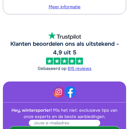
Meer informatie
Groepsles Ski Jeugd (13 t/m 17 jaar)
€ 245,00
's middags - Gemiddeld
Groepsles Ski Jeugd (13 t/m 17 jaar)
€ 245,00
's middags - Gevorderd
Klanten beoordelen ons als uitstekend -
4,9 uit 5
Gebaseerd op
615 reviews
Hey, wintersporter!
Mis het niet: exclusieve tips van
onze experts en de beste aanbiedingen.