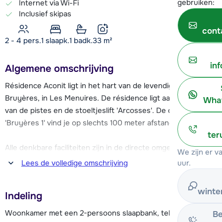
gebruiken:
Internet via Wi-Fi
Inclusief skipas
cont
2 - 4 pers.
1
slaapk.
1 badk.
33
m²
in
Algemene omschrijving
Résidence Aconit ligt in het hart van de levendige wijk
Bruyères, in Les Menuires. De résidence ligt aan de voet
What
van de pistes en de stoeltjeslift 'Arcosses'. De cabinelift
'Bruyères 1' vind je op slechts 100 meter afstand.
ter
Alle denkbare faciliteiten zijn in de directe omgeving van
We zijn er 
résidence Aconit te vinden; winkels, restaurants, bars, een
uur.
Lees de volledige omschrijving
schaatsbaan, een overdekt zwembad, een bioscoop en de
skischool (met kinderopvang). Er is een parkeergarage
winte
Indeling
(tegen betaling) en verder zijn er openbare parkeerplaatsen
in de buurt van de accommodatie (gratis). De résidence
Woonkamer met een 2-persoons slaapbank, televisie en
Be
beschikt over een skiberging en er is Wi-Fi aanwezig bij de