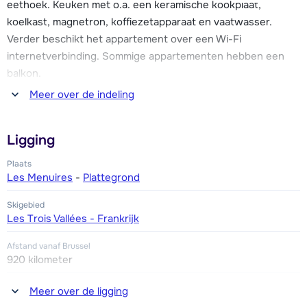
eethoek. Keuken met o.a. een keramische kookplaat,
receptie en in de appartementen.
koelkast, magnetron, koffiezetapparaat en vaatwasser.
Verder beschikt het appartement over een Wi-Fi
internetverbinding. Sommige appartementen hebben een
balkon.
Meer over de indeling
Eén slaapkamer met twee 1-persoonbedden, waarvan één
met uitschuifbed (aanbevolen voor kinderen). Badkamer met
Ligging
bad of douche. Toilet.
Plaats
Les Menuires
-
Plattegrond
Skigebied
Les Trois Vallées - Frankrijk
Afstand vanaf Brussel
920 kilometer
Afstand tot winkel(s)
Meer over de ligging
25 meter