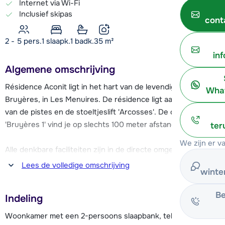
Internet via Wi-Fi
Inclusief skipas
cont
2 - 5 pers.
1
slaapk.
1 badk.
35
m²
in
Algemene omschrijving
Résidence Aconit ligt in het hart van de levendige wijk
What
Bruyères, in Les Menuires. De résidence ligt aan de voet
van de pistes en de stoeltjeslift 'Arcosses'. De cabinelift
'Bruyères 1' vind je op slechts 100 meter afstand.
ter
We zijn er v
Alle denkbare faciliteiten zijn in de directe omgeving van
résidence Aconit te vinden; winkels, restaurants, bars, een
Lees de volledige omschrijving
winte
schaatsbaan, een overdekt zwembad, een bioscoop en de
skischool (met kinderopvang). Er is een parkeergarage
Be
Indeling
(tegen betaling) en verder zijn er openbare parkeerplaatsen
in de buurt van de accommodatie (gratis). De résidence
Woonkamer met een 2-persoons slaapbank, televisie en
beschikt over een skiberging en er is Wi-Fi aanwezig bij de