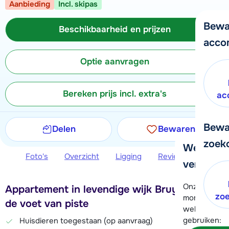
Aanbieding
Incl. skipas
Bewa
Beschikbaarheid en prijzen
acco
Optie aanvragen
Bereken prijs incl. extra's
ac
Bewa
Delen
Bewaren
zoek
We helpe
Foto's
Overzicht
Ligging
Reviews
Beschi
verder!
Onze klanten
Appartement in levendige wijk Bruyères aan
zo
moment hela
de voet van piste
wel alvast d
gebruiken:
Huisdieren toegestaan (op aanvraag)