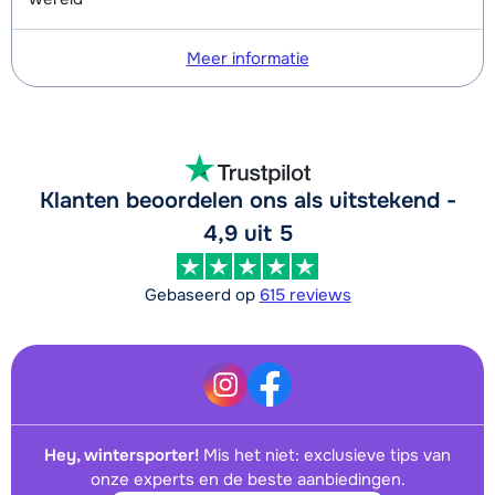
's middags - Beginner
Meer informatie
Groepsles Ski Jeugd (13 t/m 17 jaar)
€ 245,00
's middags - Gemiddeld
Groepsles Ski Jeugd (13 t/m 17 jaar)
€ 245,00
's middags - Gevorderd
Klanten beoordelen ons als uitstekend -
4,9 uit 5
Gebaseerd op
615 reviews
Hey, wintersporter!
Mis het niet: exclusieve tips van
onze experts en de beste aanbiedingen.