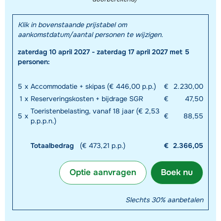
Klik in bovenstaande prijstabel om
aankomstdatum/aantal personen te wijzigen.
zaterdag 10 april 2027 - zaterdag 17 april 2027 met 5
personen:
5
x
Accommodatie + skipas (€ 446,00 p.p.)
€
2.230,00
1
x
Reserveringskosten + bijdrage SGR
€
47,50
Toeristenbelasting, vanaf 18 jaar (€ 2,53
5
x
€
88,55
p.p.p.n.)
Totaalbedrag
(€ 473,21 p.p.)
€
2.366,05
Optie aanvragen
Boek nu
Slechts 30% aanbetalen