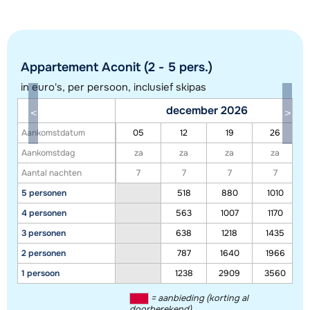
Appartement Aconit (2 - 5 pers.)
in euro's, per persoon, inclusief skipas
december 2026
Toon alle accommodaties in dit gebied
Aankomstdatum
05
12
19
26
Deze kaart geeft een indicatie van de ligging van onze accommodaties. De
Aankomstdag
za
za
za
za
exacte locatie kan enigszins afwijken.
Aantal nachten
7
7
7
7
5 personen
518
880
1010
4 personen
563
1007
1170
3 personen
638
1218
1435
2 personen
787
1640
1966
1 persoon
1238
2909
3560
= aanbieding (korting al
doorberekend)