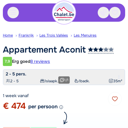
Contact
Bewaa
Home
Frankrijk
Les Trois Vallées
Les Menuires
Appartement
Aconit
Erg goed
8 reviews
7,9
Klantwaardering
2 - 5 pers.
1
/
1
2 - 5
1
slaapk.
1
badk.
35
m²
1 week vanaf
€ 474
per persoon