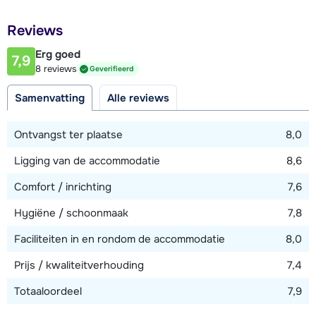
Afstand tot restaurant of bar
Reviews
25 meter
Erg goed
7,9
Afstand tot piste
8 reviews
Geverifieerd
25 meter
Samenvatting
Alle reviews
Afstand tot skilift
100 meter
Ontvangst ter plaatse
8,0
Ligging van de accommodatie
8,6
Bekijk kaart
Comfort / inrichting
7,6
Hygiëne / schoonmaak
7,8
Faciliteiten in en rondom de accommodatie
8,0
Prijs / kwaliteitverhouding
7,4
Totaaloordeel
7,9