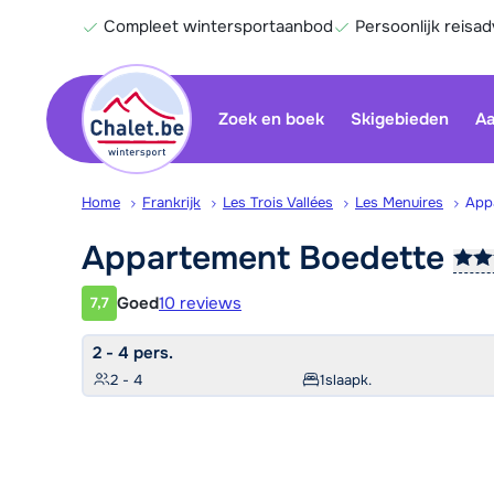
Compleet wintersportaanbod
Persoonlijk reisad
Zoek en boek
Skigebieden
Aa
Home
Frankrijk
Les Trois Vallées
Les Menuires
App
Appartement
Boedette
Goed
10 reviews
7,7
Klantwaardering
2 - 4 pers.
2 - 4
1
slaapk.