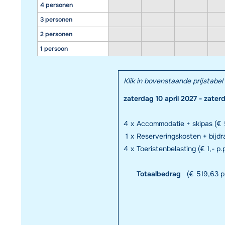
4 personen
3 personen
2 personen
1 persoon
Klik in bovenstaande prijstab
zaterdag 10 april 2027 - zater
4
x
Accommodatie + skipas (€ 
1
x
Reserveringskosten + bijd
4
x
Toeristenbelasting (€ 1,- p.p
Totaalbedrag
(€ 519,63 p