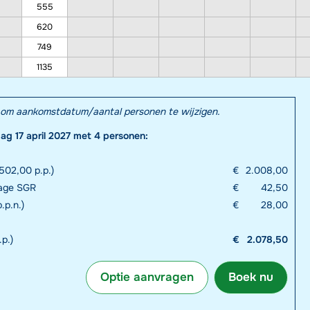
555
620
749
1135
el om aankomstdatum/aantal personen te wijzigen.
dag 17 april 2027 met 4 personen:
502,00 p.p.)
€
2.008,00
rage SGR
€
42,50
.p.n.)
€
28,00
.p.)
€
2.078,50
Optie aanvragen
Boek nu