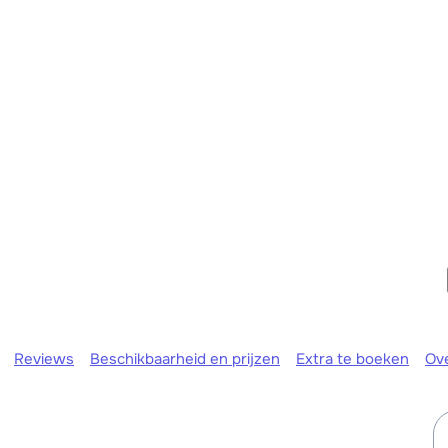
Morgen o
Reviews
Beschikbaarheid en prijzen
Extra te boeken
Ov