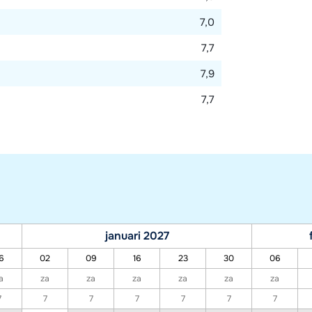
7,0
7,7
7,9
7,7
januari 2027
6
02
09
16
23
30
06
a
za
za
za
za
za
za
7
7
7
7
7
7
7