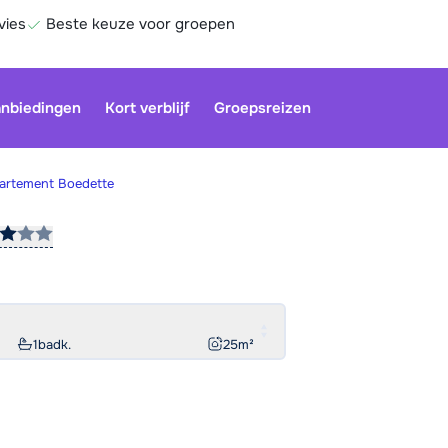
vies
Beste keuze voor groepen
nbiedingen
Kort verblijf
Groepsreizen
artement Boedette
Onze klan
gesloten.
gebruiken
Be
1
badk.
25
m²