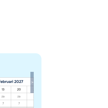
februari 2027
maart 2027
13
20
27
06
13
20
27
za
za
za
za
za
za
za
7
7
7
7
7
7
7