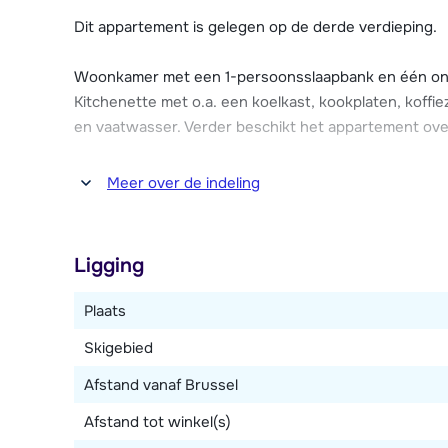
Dit appartement is gelegen op de derde verdieping.
Woonkamer met een 1-persoonsslaapbank en één onde
Kitchenette met o.a. een koelkast, kookplaten, koffi
en vaatwasser. Verder beschikt het appartement ove
Slaapkamer met een 2-persoonsbed. Badkamer met bad
Meer over de indeling
Ligging
Plaats
Skigebied
Afstand vanaf Brussel
Afstand tot winkel(s)