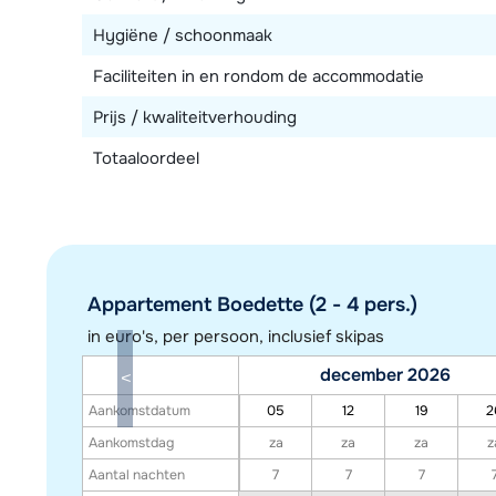
Hygiëne / schoonmaak
Faciliteiten in en rondom de accommodatie
Prijs / kwaliteitverhouding
Totaaloordeel
Appartement Boedette (2 - 4 pers.)
in euro's, per persoon, inclusief skipas
december 2026
Aankomstdatum
05
12
19
2
Aankomstdag
za
za
za
z
Aantal nachten
7
7
7