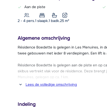
Aan de piste
2 - 4 pers.
1
slaapk.
1 badk.
25
m²
Algemene omschrijving
Résidence Boedette is gelegen in Les Menuires, in d
twee gebouwen met ieder 8 verdiepingen. Een lift is
Résidence Boedette is gelegen aan de piste en op ca.
skibus vertrekt vlak voor de résidence. Deze brengt
Menuires, gelegen op ca. 1 km.
Lees de volledige omschrijving
In Reberty 1850 vind je ook een aantal winkels, waa
skischool, een ijsbaan en een SkiSet winkel.
Indeling