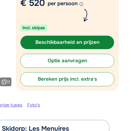
€ 520
per persoon
Plan een terugbelverzoek
m 09:00 uur weer beschikbaar:
Incl. skipas
Chat met wintersportspecialist
Bel ons via 03 3037838
Beschikbaarheid en prijzen
Optie aanvragen
Bereken prijs incl. extra's
11
erige types
Foto's
Skidorp: Les Menuires