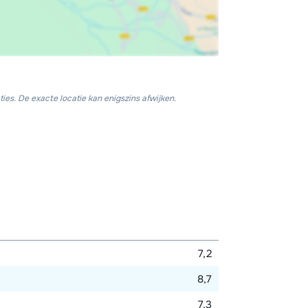
ies. De exacte locatie kan enigszins afwijken.
7,2
8,7
7,3