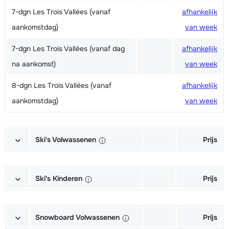
7-dgn Les Trois Vallées (vanaf
afhankelijk
aankomstdag)
van week
7-dgn Les Trois Vallées (vanaf dag
afhankelijk
na aankomst)
van week
8-dgn Les Trois Vallées (vanaf
afhankelijk
aankomstdag)
van week
Ski's Volwassenen
Prijs
Excellent (Excellence) Ski's +
afhankelijk
Schoenen + Stokken (6/7 dagen)
van week
Ski's Kinderen
Prijs
Excellent (Excellence) Ski's +
afhankelijk
Kampioen (Champion) Ski's +
afhankelijk
Stokken (6/7 dagen)
van week
Schoenen + Stokken (6/7 dagen)
van week
Snowboard Volwassenen
Prijs