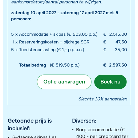
aankomstdatum/aantal personen te wijzigen.
zaterdag 10 april 2027 - zaterdag 17 april 2027 met 5
personen:
5
x
Accommodatie + skipas (€ 503,00 p.p.)
€
2.515,00
1
x
Reserveringskosten + bijdrage SGR
€
47,50
5
x
Toeristenbelasting (€ 1,- p.p.p.n.)
€
35,00
Totaalbedrag
(€ 519,50 p.p.)
€
2.597,50
Optie aanvragen
Boek nu
Slechts 30% aanbetalen
Getoonde prijs is
Diversen:
inclusief:
Borg accommodatie (€
400,- per creditcard ter
6-daagse skipas Les