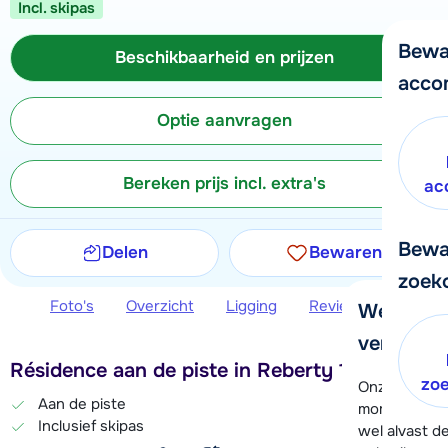
Incl. skipas
Bewa
Beschikbaarheid en prijzen
acco
Optie aanvragen
Bereken prijs incl. extra's
ac
Bewa
Delen
Bewaren
zoek
Foto's
Overzicht
Ligging
Reviews
Beschi
We helpe
verder!
Résidence aan de piste in Reberty 1850
zo
Onze klanten
Aan de piste
moment hela
Inclusief skipas
wel alvast d