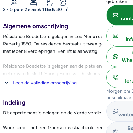
gebruiken:
2 - 5 pers.
2
slaapk.
1 badk.
30
m²
cont
Algemene omschrijving
Résidence Boedette is gelegen in Les Menuires, in de wijk
in
Reberty 1850. De résidence bestaat uit twee gebouwen
met ieder 8 verdiepingen. Een lift is aanwezig.
What
Résidence Boedette is gelegen aan de piste en op ca. 50
meter van de skilift 'Sunny Express'. De skibus vertrekt vlak
ter
voor de résidence. Deze brengt je eveneens naar het
Lees de volledige omschrijving
centrum van Les Menuires, gelegen op ca. 1 km.
Morgen om 0
beschikbaar:
Indeling
In Reberty 1850 vind je ook een aantal winkels, waaronder
een supermarkt, restaurants, ESF skischool, een ijsbaan en
Dit appartement is gelegen op de vierde verdieping.
winte
een SkiSet winkel.
Woonkamer met een 1-persoons slaapbank, een zithoek en
Be