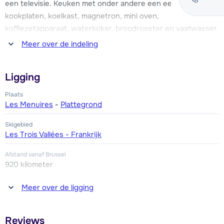
een televisie. Keuken met onder andere een eethoek, twee
kookplaten, koelkast, magnetron, mini oven,
koffiezetapparaat, waterkoker, broodrooster en vaatwasser.
Balkon op het zuiden.
Meer over de indeling
Eén cabine met een 2-persoonsbed. Verder een slaaphoek
Ligging
met een stapelbed. Badkamer met douche. Apart toilet.
Plaats
Les Menuires
-
Plattegrond
Skigebied
Les Trois Vallées - Frankrijk
Afstand vanaf Brussel
920 kilometer
Afstand tot winkel(s)
Meer over de ligging
100 - 1000 meter
Afstand tot restaurant of bar
Reviews