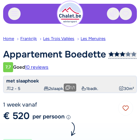
Contact
Bewaa
Home
Frankrijk
Les Trois Vallées
Les Menuires
Appartement
Boedette
Goed
10 reviews
7,7
Klantwaardering
met slaaphoek
1
/
1
2 - 5
2
slaapk.
1
badk.
30
m²
1 week vanaf
€ 520
per persoon