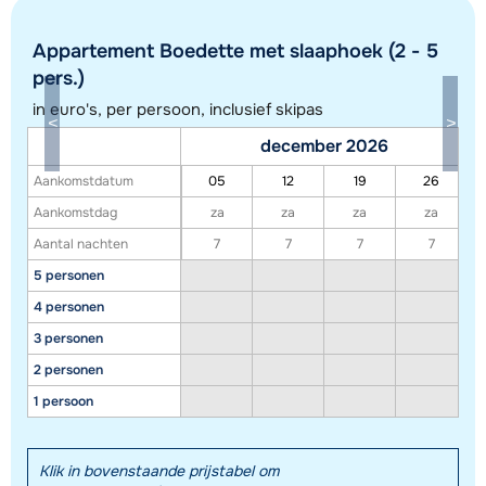
Appartement Boedette met slaaphoek (2 - 5
pers.)
in euro's, per persoon, inclusief skipas
december 2026
Aankomstdatum
05
12
19
26
Toon alle accommodaties in dit gebied
Aankomstdag
za
za
za
za
Deze kaart geeft een indicatie van de ligging van onze accommodaties. De
Aantal nachten
7
7
7
7
exacte locatie kan enigszins afwijken.
5 personen
4 personen
3 personen
2 personen
1 persoon
Klik in bovenstaande prijstabel om