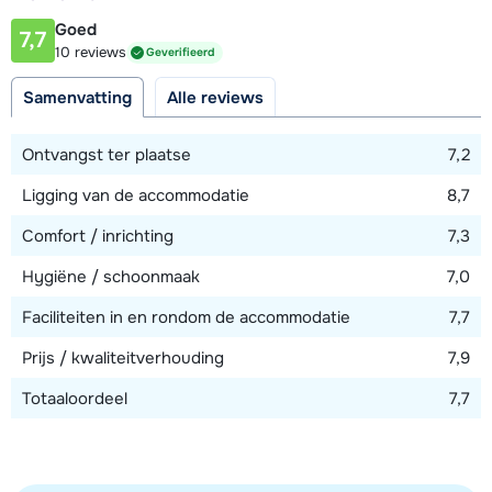
100 - 1000 meter
Goed
7,7
Afstand tot piste
10 reviews
Geverifieerd
20 - 50 meter
Samenvatting
Alle reviews
Afstand tot skilift
100 meter
Ontvangst ter plaatse
7,2
Afstand tot skibushalte
Ligging van de accommodatie
8,7
100 meter
Comfort / inrichting
7,3
Hygiëne / schoonmaak
7,0
Bekijk kaart
Faciliteiten in en rondom de accommodatie
7,7
Prijs / kwaliteitverhouding
7,9
Totaaloordeel
7,7