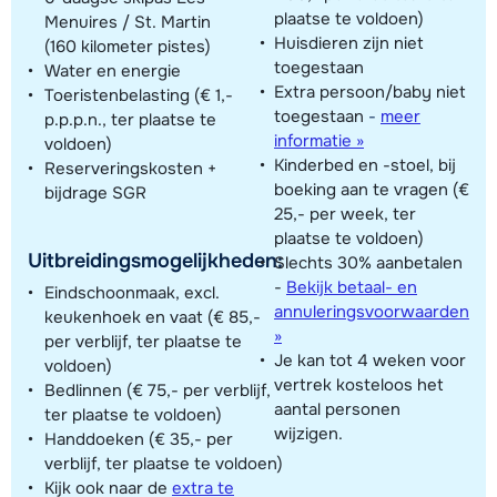
plaatse te voldoen)
Menuires / St. Martin
Huisdieren zijn niet
(160 kilometer pistes)
toegestaan
Water en energie
Extra persoon/baby niet
Toeristenbelasting (€ 1,-
toegestaan
-
meer
p.p.p.n., ter plaatse te
informatie »
voldoen)
Kinderbed en -stoel, bij
Reserveringskosten +
boeking aan te vragen (€
bijdrage SGR
25,- per week, ter
plaatse te voldoen)
Uitbreidingsmogelijkheden:
Slechts 30% aanbetalen
-
Bekijk betaal- en
Eindschoonmaak, excl.
annuleringsvoorwaarden
keukenhoek en vaat (€ 85,-
»
per verblijf, ter plaatse te
Je kan tot 4 weken voor
voldoen)
vertrek kosteloos het
Bedlinnen (€ 75,- per verblijf,
aantal personen
ter plaatse te voldoen)
wijzigen.
Handdoeken (€ 35,- per
verblijf, ter plaatse te voldoen)
Kijk ook naar de
extra te