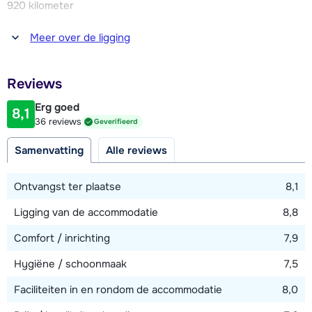
920 kilometer
Afstand tot winkel(s)
Meer over de ligging
200 meter
Afstand tot restaurant of bar
Reviews
125 meter
Erg goed
8,1
Afstand tot piste
36 reviews
Geverifieerd
10 - 25 meter
Samenvatting
Alle reviews
Afstand tot skilift
100 meter
Ontvangst ter plaatse
8,1
Afstand tot skibushalte
Ligging van de accommodatie
8,8
25 meter
Comfort / inrichting
7,9
Hygiëne / schoonmaak
7,5
Bekijk kaart
Faciliteiten in en rondom de accommodatie
8,0