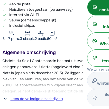
Aan de piste
Huisdieren toegestaan (op aanvraag)
cont
Internet via Wi-Fi
Sauna (gemeenschappelijk)
Inclusief skipas
in
6 - 7 pers.
3
slaapk.
2 badk.
60
m²
What
Algemene omschrijving
Chalets du Soleil Contemporain bestaat uit twee bij elkaar
ter
gelegen gebouwen; Julietta (opgeleverd eind 2011) en
We zijn er v
Natalia (open sinds december 2015). Ze liggen op de hoogste
plek van Les Menuires; aan het einde van de wijk Reberty
winte
2000. De appartementen zijn vrijwel direct aan de piste
gelegen; je hebt gemakkelijk toegang tot de blauwe pistes
Be
en het beginnersgebied van Les Menuires. Elk appartement
Lees de volledige omschrijving
heeft zijn eigen skilocker met skischoendroger en beschikt