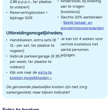
Kinderstoel, bij boeking
2,86 p.p.p.n., ter plaatse
aan te vragen
te voldoen)
(kosteloos)
Reserveringskosten +
Slechts 30% aanbetalen
bijdrage SGR
-
Bekijk betaal- en
annuleringsvoorwaarden
Uitbreidingsmogelijkheden:
»
Je kan tot 4 weken voor
Handdoeken, extra sets (€
vertrek kosteloos het
12,- per set, ter plaatse te
aantal personen
regelen)
wijzigen.
Gebruik parkeergarage (€ 85,-
per week, ter plaatse te
voldoen)
Kijk ook naar de
extra te
boeken mogelijkheden »
De genoemde plaatselijke kosten zijn met zorg
samengesteld, maar blijven indicatief.
Extra te boeken