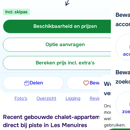
Incl. skipas
Bewa
acco
Beschikbaarheid en prijzen
Optie aanvragen
ac
Bereken prijs incl. extra's
Bewa
zoek
Delen
Bewaren
We helpe
verder!
Foto's
Overzicht
Ligging
Reviews
Beschi
Onze klanten
zo
moment hela
Recent gebouwde chalet-appartementen
wel alvast d
direct bij piste in Les Menuires
gebruiken: