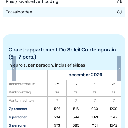
Prijs / kwaliteitverhouding
7,6
Totaaloordeel
8,1
Chalet-appartement Du Soleil Contemporain
(6 - 7 pers.)
in euro's, per persoon, inclusief skipas
december 2026
Aankomstdatum
05
12
19
26
Toon alle accommodaties in dit gebied
Aankomstdag
za
za
za
za
Deze kaart geeft een indicatie van de ligging van onze accommodaties. De
Aantal nachten
7
7
7
7
exacte locatie kan enigszins afwijken.
7 personen
507
516
930
1209
6 personen
534
544
1021
1347
5 personen
573
585
1151
1542