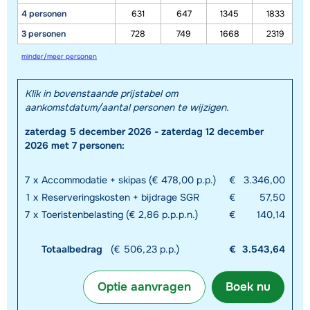
4 personen
631
647
1345
1833
3 personen
728
749
1668
2319
minder/meer personen
Klik in bovenstaande prijstabel om
aankomstdatum/aantal personen te wijzigen.
zaterdag 5 december 2026 - zaterdag 12 december
2026 met 7 personen:
7
x
Accommodatie + skipas (€ 478,00 p.p.)
€
3.346,00
1
x
Reserveringskosten + bijdrage SGR
€
57,50
7
x
Toeristenbelasting (€ 2,86 p.p.p.n.)
€
140,14
Totaalbedrag
(€ 506,23 p.p.)
€
3.543,64
Optie aanvragen
Boek nu