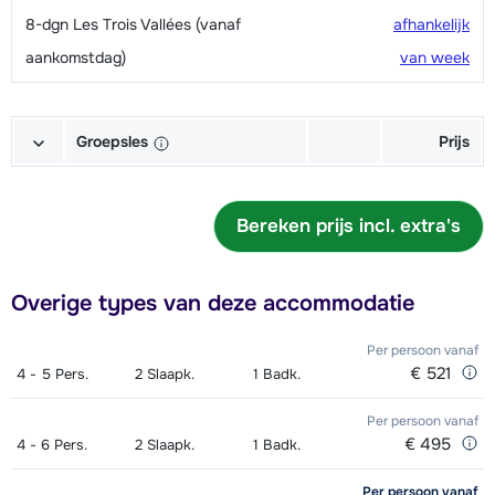
8-dgn Les Trois Vallées (vanaf
afhankelijk
aankomstdag)
van week
Groepsles
Prijs
Groepsles Ski Volwassene 's
afhankelijk
morgens - Beginner
Bereken prijs incl. extra's
van week
Groepsles Ski Volwassene 's
€ 245,00
Overige types van deze accommodatie
middags - Beginner
Groepsles Snowboard Volwassene
€ 245,00
Per persoon
vanaf
€ 521
4 - 5
Pers.
2
Slaapk.
1
Badk.
's middags - Beginner
Per persoon
vanaf
Groepsles Ski Kind (6 t/m 12 jaar) 's
afhankelijk
€ 495
4 - 6
Pers.
2
Slaapk.
1
Badk.
morgens - Beginner
van week
Per persoon
vanaf