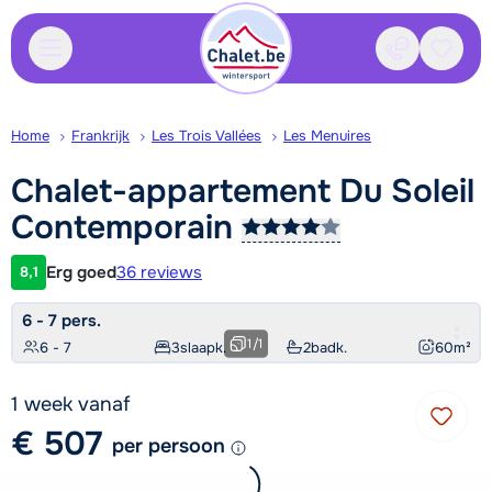
Contact
Bewaa
Home
Frankrijk
Les Trois Vallées
Les Menuires
Chalet-appartement Du Soleil
Contemporain
Erg goed
36 reviews
8,1
Klantwaardering
6 - 7 pers.
1
/
1
6 - 7
3
slaapk.
2
badk.
60
m²
1 week vanaf
€ 507
per persoon