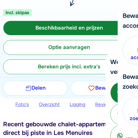
Incl. skipas
Bewa
acco
Beschikbaarheid en prijzen
Optie aanvragen
ac
We helpe
Bereken prijs incl. extra's
verder!
Bewa
zoek
Delen
Bewaren
Be
Foto's
Overzicht
Ligging
Reviews
Beschi
ter
zo
Recent gebouwde chalet-appartementen
direct bij piste in Les Menuires