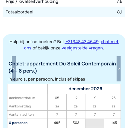
Prijs / kwaliteitverhouding
7,6
Totaaloordeel
8,1
Hulp bij online boeken? Bel
+31 348 43 46 49
,
chat met
ons
of bekijk onze
veelgestelde vragen
.
Chalet-appartement Du Soleil Contemporain
(4 - 6 pers.)
in euro's, per persoon, inclusief skipas
Toon alle accommodaties in dit gebied
december 2026
Deze kaart geeft een indicatie van de ligging van onze accommodaties. De
Aankomstdatum
05
12
19
26
exacte locatie kan enigszins afwijken.
Aankomstdag
za
za
za
za
Aantal nachten
7
7
7
7
6 personen
495
503
1145