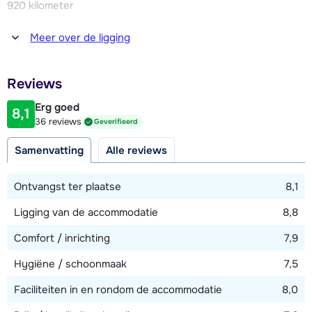
920 kilometer
Afstand tot winkel(s)
Meer over de ligging
200 meter
Afstand tot restaurant of bar
Reviews
125 meter
Erg goed
8,1
Afstand tot piste
36 reviews
Geverifieerd
10 - 25 meter
Samenvatting
Alle reviews
Afstand tot skilift
100 meter
Ontvangst ter plaatse
8,1
Afstand tot skibushalte
Ligging van de accommodatie
8,8
25 meter
Comfort / inrichting
7,9
Hygiëne / schoonmaak
7,5
Bekijk kaart
Faciliteiten in en rondom de accommodatie
8,0