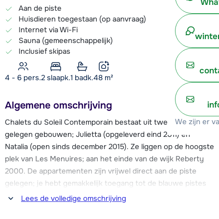
What
Aan de piste
Huisdieren toegestaan (op aanvraag)
Internet via Wi-Fi
winte
Sauna (gemeenschappelijk)
Inclusief skipas
cont
4 - 6 pers.
2
slaapk.
1 badk.
48
m²
Algemene omschrijving
in
We zijn er v
Chalets du Soleil Contemporain bestaat uit twee bij elkaar
gelegen gebouwen; Julietta (opgeleverd eind 2011) en
Natalia (open sinds december 2015). Ze liggen op de hoogste
plek van Les Menuires; aan het einde van de wijk Reberty
2000. De appartementen zijn vrijwel direct aan de piste
gelegen; je hebt gemakkelijk toegang tot de blauwe pistes
en het beginnersgebied van Les Menuires. Elk appartement
Lees de volledige omschrijving
heeft zijn eigen skilocker met skischoendroger en beschikt