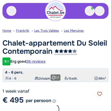
Contact
Bewaa
Home
Frankrijk
Les Trois Vallées
Les Menuires
Chalet-appartement Du Soleil
Contemporain
Erg goed
36 reviews
8,1
Klantwaardering
4 - 6 pers.
1
/
1
4 - 6
2
slaapk.
1
badk.
48
m²
1 week vanaf
€ 495
per persoon