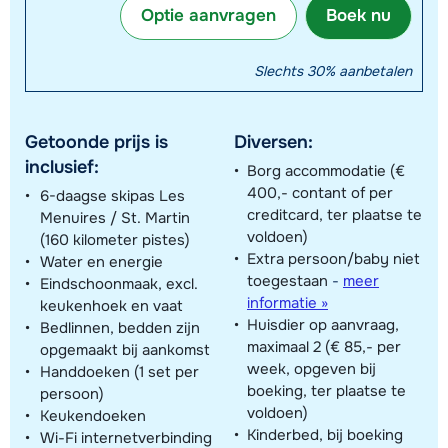
Optie aanvragen
Boek nu
Slechts 30% aanbetalen
Getoonde prijs is
Diversen:
inclusief:
Borg accommodatie (€
400,- contant of per
6-daagse skipas Les
creditcard, ter plaatse te
Menuires / St. Martin
voldoen)
(160 kilometer pistes)
Extra persoon/baby niet
Water en energie
toegestaan
-
meer
Eindschoonmaak, excl.
informatie »
keukenhoek en vaat
Huisdier op aanvraag,
Bedlinnen, bedden zijn
maximaal 2 (€ 85,- per
opgemaakt bij aankomst
week, opgeven bij
Handdoeken (1 set per
boeking, ter plaatse te
persoon)
voldoen)
Keukendoeken
Kinderbed, bij boeking
Wi-Fi internetverbinding