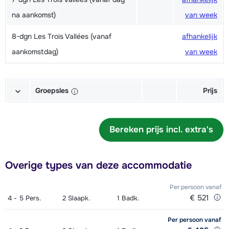
na aankomst)
van week
8-dgn Les Trois Vallées (vanaf
afhankelijk
aankomstdag)
van week
Groepsles
Prijs
Groepsles Ski Volwassene 's
afhankelijk
morgens - Beginner
Bereken prijs incl. extra's
van week
Groepsles Ski Volwassene 's
€ 245,00
Overige types van deze accommodatie
middags - Beginner
Groepsles Snowboard Volwassene
€ 245,00
Per persoon
vanaf
€ 521
4 - 5
Pers.
2
Slaapk.
1
Badk.
's middags - Beginner
Per persoon
vanaf
Groepsles Ski Kind (6 t/m 12 jaar) 's
afhankelijk