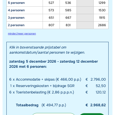
5 personen
527
536
1299
4 personen
573
585
1530
3 personen
651
667
1915
2 personen
807
831
2686
minder/meer personen
Klik in bovenstaande prijstabel om
aankomstdatum/aantal personen te wijzigen.
zaterdag 5 december 2026 - zaterdag 12 december
2026 met 6 personen:
6
x
Accommodatie + skipas (€ 466,00 p.p.)
€
2.796,00
1
x
Reserveringskosten + bijdrage SGR
€
52,50
6
x
Toeristenbelasting (€ 2,86 p.p.p.n.)
€
120,12
Totaalbedrag
(€ 494,77 p.p.)
€
2.968,62