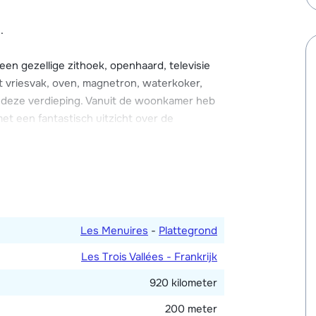
te vinden.
.
mgeving parkeren.
en gezellige zithoek, openhaard, televisie
t vriesvak, oven, magnetron, waterkoker,
p deze verdieping. Vanuit de woonkamer heb
et een fantastisch uitzicht over de
 vier badkamers. Eén slaapkamer met een 2-
aapkamer met een 2-persoonsbed en en-
n 2-persoonsbed en en-suite badkamer met
dden. De vijfde slaapkamer heeft twee 1-
Les Menuires
-
Plattegrond
uche. Apart toilet op deze verdieping.
Les Trois Vallées - Frankrijk
920 kilometer
200 meter