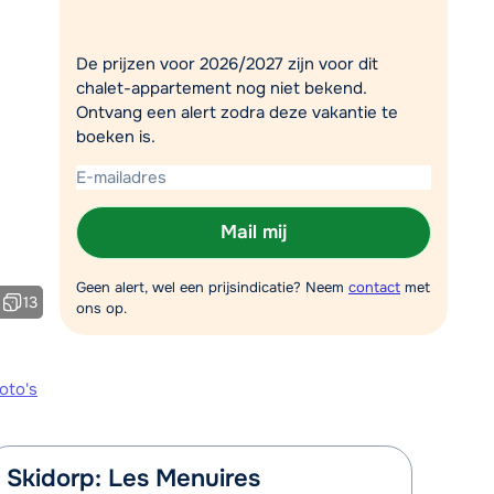
Plan een terugbelverzoek
De prijzen voor 2026/2027 zijn voor dit
r vandaag om 09:00 uur.
chalet-appartement nog niet bekend.
Chat met wintersportspecialist
Ontvang een alert zodra deze vakantie te
boeken is.
Bel ons via 03 3037838
Mail mij
Geen alert, wel een prijsindicatie? Neem
contact
met
13
ons op.
oto's
Skidorp: Les Menuires