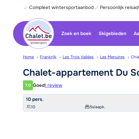
Compleet wintersportaanbod
Persoonlijk reisad
Zoek en boek
Skigebieden
Aa
Home
Frankrijk
Les Trois Vallées
Les Menuires
Chal
Chalet-appartement Du
So
Goed
1 review
7,0
Klantwaardering
10 pers.
10
5
slaapk.