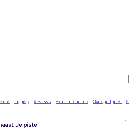
We zijn e
zicht
Ligging
Reviews
Extra te boeken
Overige types
F
aast de piste