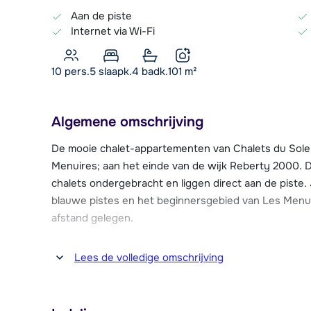
Aan de piste
Internet via Wi-Fi
10 pers.
5
slaapk.
4 badk.
101
m²
Algemene omschrijving
De mooie chalet-appartementen van Chalets du Solei
Menuires; aan het einde van de wijk Reberty 2000. D
chalets ondergebracht en liggen direct aan de piste.
blauwe pistes en het beginnersgebied van Les Menuir
afstand gelegen.
De appartementen hebben een Savoyaardse stijl, met
Lees de volledige omschrijving
inrichting. In de woonkamer kun je heerlijk ontspan
haard. Ieder appartement beschikt bovendien over e
centrum van Les Menuires is met de gratis skibus te 