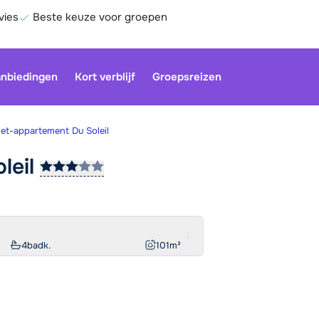
vies
Beste keuze voor groepen
nbiedingen
Kort verblijf
Groepsreizen
et-appartement Du Soleil
leil
Onze klan
gesloten.
gebruiken
Be
4
badk.
101
m²