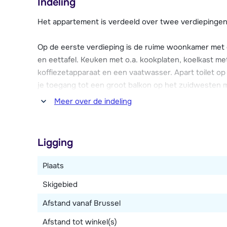
Indeling
skischool en restaurants zijn in de directe omgeving 
Het appartement is verdeeld over twee verdiepingen
De auto kun je op de gratis parkeerplaatsen in de o
Op de eerste verdieping is de ruime woonkamer met e
en eettafel. Keuken met o.a. kookplaten, koelkast me
koffiezetapparaat en een vaatwasser. Apart toilet o
je toegang tot een groot balkon op het zuidwesten m
omliggende bergen en pistes. Wi-Fi.
Meer over de indeling
Op de tweede verdieping zijn de vijf slaapkamers en
persoonsbed en en-suite badkamer met bad. Eén sl
Ligging
suite badkamer met douche. Eén slaapkamer met ee
bad en toilet. Eén slaapkamer met twee 1-persoonsbe
Plaats
persoonsbedden (70x190 cm). Vierde badkamer met do
Skigebied
Afstand vanaf Brussel
Afstand tot winkel(s)