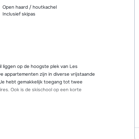
Open haard / houtkachel
Inclusief skipas
l liggen op de hoogste plek van Les
e appartementen zijn in diverse vrijstaande
 Je hebt gemakkelijk toegang tot twee
es. Ook is de skischool op een korte
 veel hout en een warme, sfeervolle
nen bij het knapperende vuur van de open
en eigen ski-locker met schoendroger. Het
bereiken. Winkels, bars, de skiverhuur, de