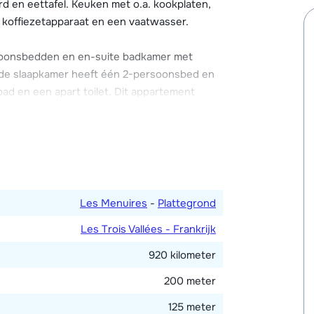
d en eettafel. Keuken met o.a. kookplaten,
mgeving parkeren.
 koffiezetapparaat en een vaatwasser.
soonsbedden en en-suite badkamer met
de slaapkamer heeft één 2-persoonsbed en
ad en een apart toilet. Dit appartement
Les Menuires
-
Plattegrond
Les Trois Vallées - Frankrijk
920 kilometer
200 meter
125 meter