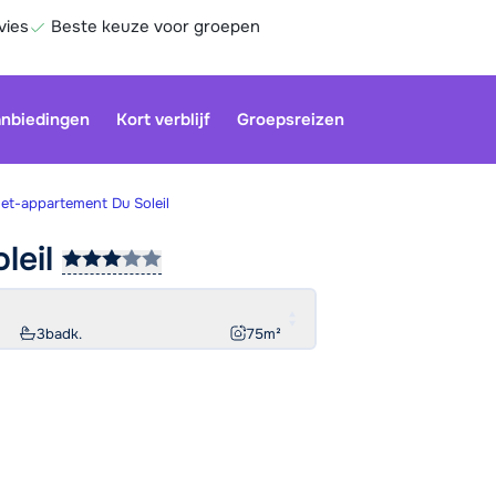
vies
Beste keuze voor groepen
nbiedingen
Kort verblijf
Groepsreizen
et-appartement Du Soleil
leil
3
badk.
75
m²
Be