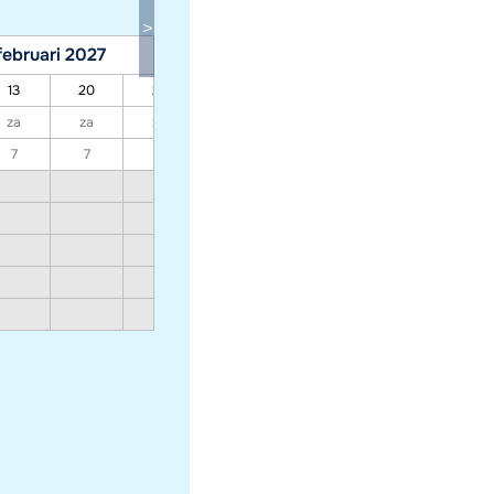
februari 2027
maart 2027
13
20
27
06
13
20
27
za
za
za
za
za
za
za
7
7
7
7
7
7
7
935
891
847
1051
998
946
1225
1159
1093
1515
1427
1339
2095
1964
1832