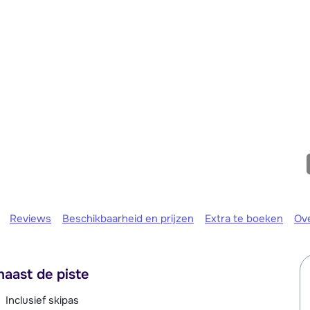
We zijn er
Reviews
Beschikbaarheid en prijzen
Extra te boeken
Ov
aast de piste
Inclusief skipas