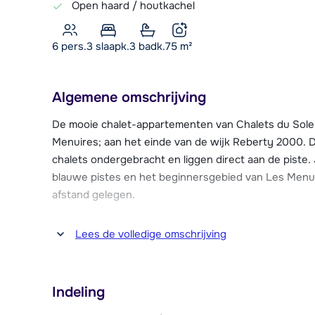
Open haard / houtkachel
6 pers.
3
slaapk.
3 badk.
75
m²
Algemene omschrijving
De mooie chalet-appartementen van Chalets du Solei
Menuires; aan het einde van de wijk Reberty 2000. D
chalets ondergebracht en liggen direct aan de piste.
blauwe pistes en het beginnersgebied van Les Menuir
afstand gelegen.
De appartementen hebben een Savoyaardse stijl, met
Lees de volledige omschrijving
inrichting. In de woonkamer kun je heerlijk ontspan
haard. Ieder appartement beschikt bovendien over e
centrum van Les Menuires is met de gratis skibus te 
Indeling
skischool en restaurants zijn in de directe omgeving 