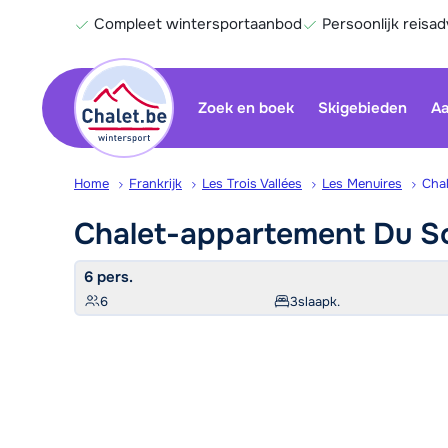
Compleet wintersportaanbod
Persoonlijk reisad
Zoek en boek
Skigebieden
Aa
Home
Frankrijk
Les Trois Vallées
Les Menuires
Chal
Chalet-appartement Du
So
6 pers.
6
3
slaapk.