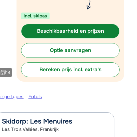
Vul het contactformulier in
Incl. skipas
Mail naar info@chalet.be
 vandaag tot 17:30 uur.
Beschikbaarheid en prijzen
Optie aanvragen
Bereken prijs incl. extra's
14
erige types
Foto's
Skidorp: Les Menuires
Les Trois Vallées, Frankrijk