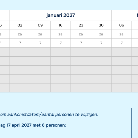
januari 2027
6
02
09
16
23
30
06
a
za
za
za
za
za
za
7
7
7
7
7
7
7
el om aankomstdatum/aantal personen te wijzigen.
dag 17 april 2027 met 6 personen: