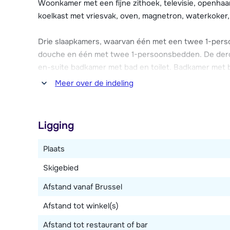
Woonkamer met een fijne zithoek, televisie, openhaar
De auto kun je op de gratis parkeerplaatsen in de o
koelkast met vriesvak, oven, magnetron, waterkoker,
Drie slaapkamers, waarvan één met een twee 1-per
douche en één met twee 1-persoonsbedden. De der
en-suite badkamer met bad en toilet. Badkamer met b
heeft Wi-Fi.
Meer over de indeling
Ligging
Plaats
Skigebied
Afstand vanaf Brussel
Afstand tot winkel(s)
Afstand tot restaurant of bar