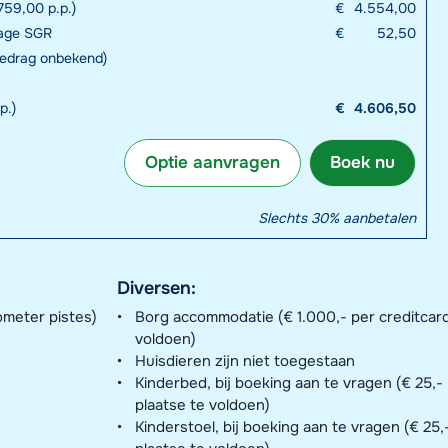
759,00 p.p.)
€
4.554,00
rage SGR
€
52,50
bedrag onbekend)
p.)
€
4.606,50
Optie aanvragen
Boek nu
Slechts 30% aanbetalen
Diversen:
ometer pistes)
Borg accommodatie (€ 1.000,- per creditcard
voldoen)
Huisdieren zijn niet toegestaan
Kinderbed, bij boeking aan te vragen (€ 25,-
plaatse te voldoen)
Kinderstoel, bij boeking aan te vragen (€ 25,