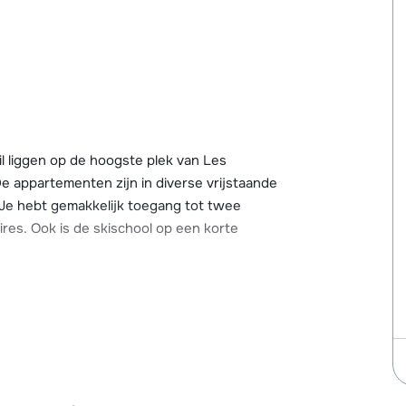
l liggen op de hoogste plek van Les
e appartementen zijn in diverse vrijstaande
 Je hebt gemakkelijk toegang tot twee
es. Ook is de skischool op een korte
 veel hout en een warme, sfeervolle
nen bij het knapperende vuur van de open
en eigen ski-locker met schoendroger. Het
bereiken. Winkels, bars, de skiverhuur, de
te vinden.